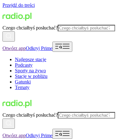
Przejdź do treści
Czego chciałbyś posłuchać?
Otwórz app
Odkryj Prime
Najlepsze stacje
Podcasty
Sporty na żywo
Stacje w pobliżu
Gatunki
Tematy
Czego chciałbyś posłuchać?
Otwórz app
Odkryj Prime