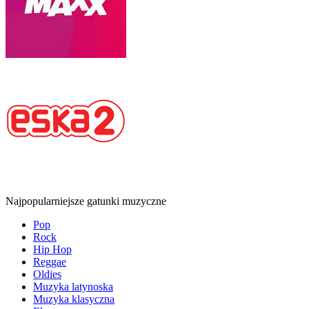
Najpopularniejsze gatunki muzyczne
Pop
Rock
Hip Hop
Reggae
Oldies
Muzyka latynoska
Muzyka klasyczna