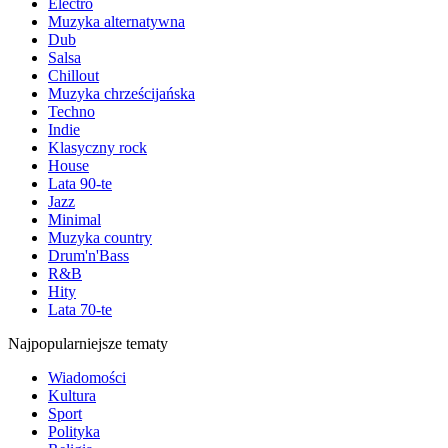
Electro
Muzyka alternatywna
Dub
Salsa
Chillout
Muzyka chrześcijańska
Techno
Indie
Klasyczny rock
House
Lata 90-te
Jazz
Minimal
Muzyka country
Drum'n'Bass
R&B
Hity
Lata 70-te
Najpopularniejsze tematy
Wiadomości
Kultura
Sport
Polityka