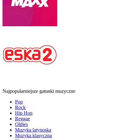
Najpopularniejsze gatunki muzyczne
Pop
Rock
Hip Hop
Reggae
Oldies
Muzyka latynoska
Muzyka klasyczna