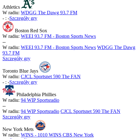
Athletics
W radiu:
WDGG The Dawg 93.7 FM
-
:
-
Szczegóły gry
Boston Red Sox
W radiu:
WEEI 93.7 FM - Boston Sports News
-
-
W radiu:
WEEI 93.7 FM - Boston Sports News
WDGG The Dawg
93.7 FM
Szczegóły gry
Toronto Blue Jays
W radiu:
CJCL Sportsnet 590 The FAN
-
:
-
Szczegóły gry
Philadelphia Phillies
W radiu:
94 WIP Sportsradio
-
-
W radiu:
94 WIP Sportsradio
CJCL Sportsnet 590 The FAN
Szczegóły gry
New York Mets
W radiu:
WINS - 1010 WINS CBS New York