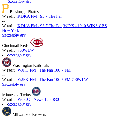
-
:
-
Szczegóły gry
Pittsburgh Pirates
W radiu:
KDKA FM - 93.7 The Fan
-
-
W radiu:
KDKA FM - 93.7 The Fan
WINS - 1010 WINS CBS
New York
Szczegóły gry
Cincinnati Reds
W radiu:
700WLW
-
:
-
Szczegóły gry
Washington Nationals
W radiu:
WJFK-FM - The Fan 106.7 FM
-
-
W radiu:
WJFK-FM - The Fan 106.7 FM
700WLW
Szczegóły gry
Minnesota Twins
W radiu:
WCCO - News Talk 830
-
:
-
Szczegóły gry
Milwaukee Brewers