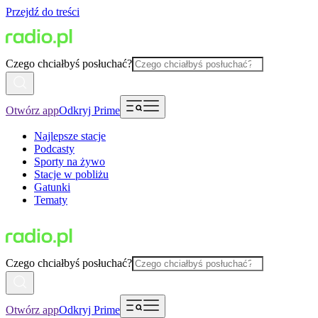
Przejdź do treści
Czego chciałbyś posłuchać?
Otwórz app
Odkryj Prime
Najlepsze stacje
Podcasty
Sporty na żywo
Stacje w pobliżu
Gatunki
Tematy
Czego chciałbyś posłuchać?
Otwórz app
Odkryj Prime