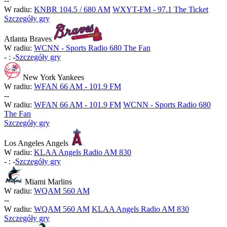
-
-
W radiu:
KNBR 104.5 / 680 AM
WXYT-FM - 97.1 The Ticket
Szczegóły gry
Atlanta Braves
W radiu:
WCNN - Sports Radio 680 The Fan
-
:
-
Szczegóły gry
New York Yankees
W radiu:
WFAN 66 AM - 101.9 FM
-
-
W radiu:
WFAN 66 AM - 101.9 FM
WCNN - Sports Radio 680
The Fan
Szczegóły gry
Los Angeles Angels
W radiu:
KLAA Angels Radio AM 830
-
:
-
Szczegóły gry
Miami Marlins
W radiu:
WQAM 560 AM
-
-
W radiu:
WQAM 560 AM
KLAA Angels Radio AM 830
Szczegóły gry