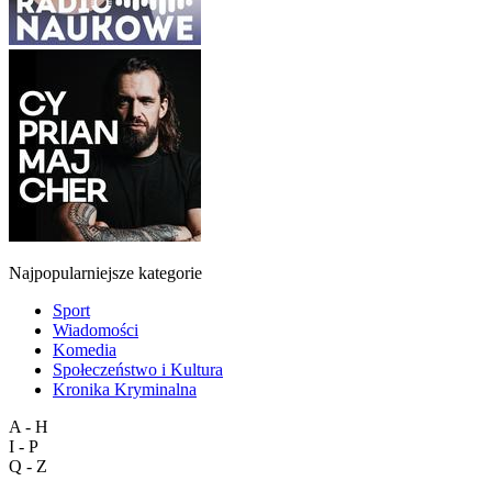
Najpopularniejsze kategorie
Sport
Wiadomości
Komedia
Społeczeństwo i Kultura
Kronika Kryminalna
A - H
I - P
Q - Z