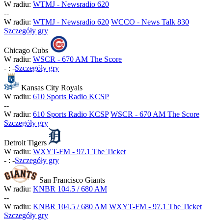
W radiu:
WTMJ - Newsradio 620
-
-
W radiu:
WTMJ - Newsradio 620
WCCO - News Talk 830
Szczegóły gry
Chicago Cubs
W radiu:
WSCR - 670 AM The Score
-
:
-
Szczegóły gry
Kansas City Royals
W radiu:
610 Sports Radio KCSP
-
-
W radiu:
610 Sports Radio KCSP
WSCR - 670 AM The Score
Szczegóły gry
Detroit Tigers
W radiu:
WXYT-FM - 97.1 The Ticket
-
:
-
Szczegóły gry
San Francisco Giants
W radiu:
KNBR 104.5 / 680 AM
-
-
W radiu:
KNBR 104.5 / 680 AM
WXYT-FM - 97.1 The Ticket
Szczegóły gry