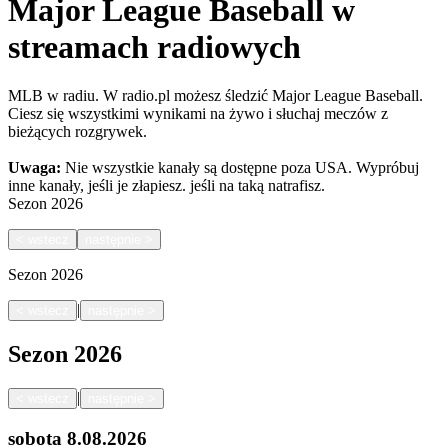
Major League Baseball w
streamach radiowych
MLB w radiu. W radio.pl możesz śledzić Major League Baseball.
Ciesz się wszystkimi wynikami na żywo i słuchaj meczów z
bieżących rozgrywek.
Uwaga:
Nie wszystkie kanały są dostępne poza USA. Wypróbuj
inne kanały, jeśli je złapiesz.
jeśli na taką natrafisz.
Sezon
2026
<
wstecz
następnie
>
Sezon
2026
|
<
wstecz
następnie
>
Sezon
2026
|
<
wstecz
następnie
>
sobota
8.08.2026