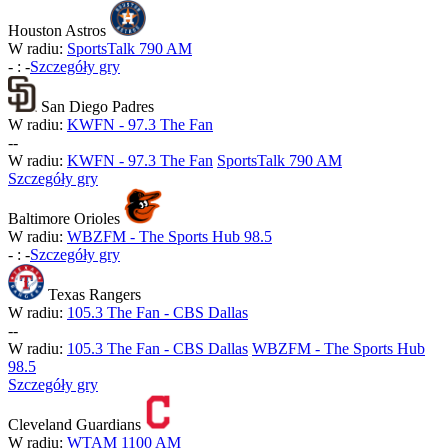
Houston Astros
W radiu:
SportsTalk 790 AM
-
:
-
Szczegóły gry
San Diego Padres
W radiu:
KWFN - 97.3 The Fan
-
-
W radiu:
KWFN - 97.3 The Fan
SportsTalk 790 AM
Szczegóły gry
Baltimore Orioles
W radiu:
WBZFM - The Sports Hub 98.5
-
:
-
Szczegóły gry
Texas Rangers
W radiu:
105.3 The Fan - CBS Dallas
-
-
W radiu:
105.3 The Fan - CBS Dallas
WBZFM - The Sports Hub
98.5
Szczegóły gry
Cleveland Guardians
W radiu:
WTAM 1100 AM