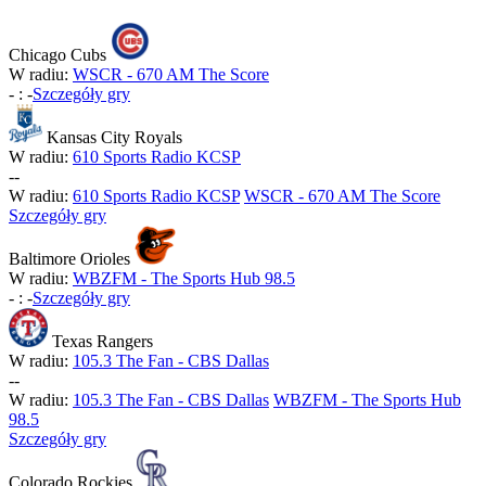
Chicago Cubs
W radiu:
WSCR - 670 AM The Score
-
:
-
Szczegóły gry
Kansas City Royals
W radiu:
610 Sports Radio KCSP
-
-
W radiu:
610 Sports Radio KCSP
WSCR - 670 AM The Score
Szczegóły gry
Baltimore Orioles
W radiu:
WBZFM - The Sports Hub 98.5
-
:
-
Szczegóły gry
Texas Rangers
W radiu:
105.3 The Fan - CBS Dallas
-
-
W radiu:
105.3 The Fan - CBS Dallas
WBZFM - The Sports Hub
98.5
Szczegóły gry
Colorado Rockies