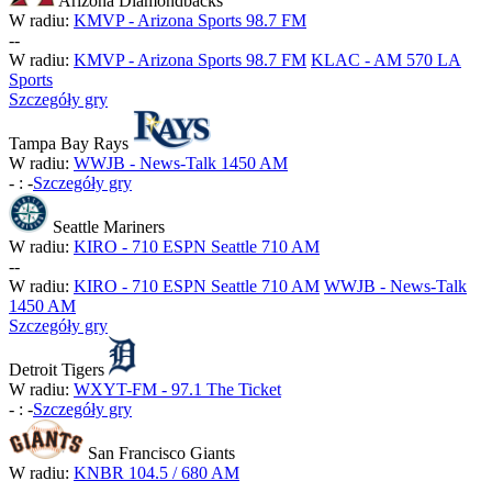
Arizona Diamondbacks
W radiu:
KMVP - Arizona Sports 98.7 FM
-
-
W radiu:
KMVP - Arizona Sports 98.7 FM
KLAC - AM 570 LA
Sports
Szczegóły gry
Tampa Bay Rays
W radiu:
WWJB - News-Talk 1450 AM
-
:
-
Szczegóły gry
Seattle Mariners
W radiu:
KIRO - 710 ESPN Seattle 710 AM
-
-
W radiu:
KIRO - 710 ESPN Seattle 710 AM
WWJB - News-Talk
1450 AM
Szczegóły gry
Detroit Tigers
W radiu:
WXYT-FM - 97.1 The Ticket
-
:
-
Szczegóły gry
San Francisco Giants
W radiu:
KNBR 104.5 / 680 AM