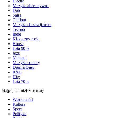
Electro
Muzyka alternatywna
Dub
Salsa
Chillout
Muzyka chrześcijańska
Techno
Indie
Klasyczny rock
House
Lata 90-te
Jazz
Minimal
Muzyka country
Drum'n'Bass
R&B
Hity
Lata 70-te
Najpopularniejsze tematy
Wiadomości
Kultura
Sport
Polityka