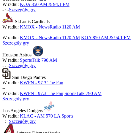
W radiu:
KOA 850 AM & 94.1 FM
-
:
-
Szczegóły gry
St.Louis Cardinals
W radiu:
KMOX - NewsRadio 1120 AM
-
-
W radiu:
KMOX - NewsRadio 1120 AM
KOA 850 AM & 94.1 FM
Szczegóły gry
Houston Astros
W radiu:
SportsTalk 790 AM
-
:
-
Szczegóły gry
San Diego Padres
W radiu:
KWFN - 97.3 The Fan
-
-
W radiu:
KWFN - 97.3 The Fan
SportsTalk 790 AM
Szczegóły gry
Los Angeles Dodgers
W radiu:
KLAC - AM 570 LA Sports
-
:
-
Szczegóły gry