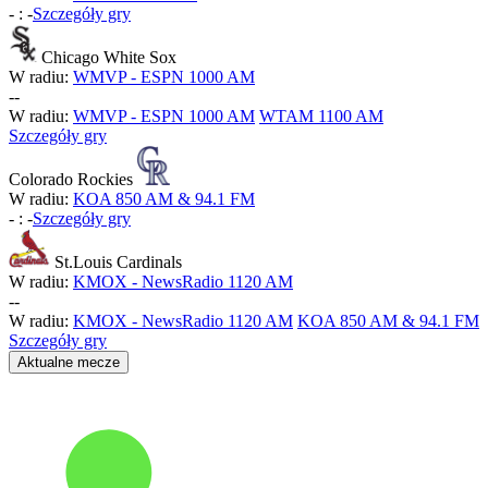
-
:
-
Szczegóły gry
Chicago White Sox
W radiu:
WMVP - ESPN 1000 AM
-
-
W radiu:
WMVP - ESPN 1000 AM
WTAM 1100 AM
Szczegóły gry
Colorado Rockies
W radiu:
KOA 850 AM & 94.1 FM
-
:
-
Szczegóły gry
St.Louis Cardinals
W radiu:
KMOX - NewsRadio 1120 AM
-
-
W radiu:
KMOX - NewsRadio 1120 AM
KOA 850 AM & 94.1 FM
Szczegóły gry
Aktualne mecze