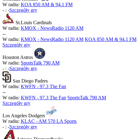
W radiu:
KOA 850 AM & 94.1 FM
-
:
-
Szczegóły gry
St.Louis Cardinals
W radiu:
KMOX - NewsRadio 1120 AM
-
-
W radiu:
KMOX - NewsRadio 1120 AM
KOA 850 AM & 94.1 FM
Szczegóły gry
Houston Astros
W radiu:
SportsTalk 790 AM
-
:
-
Szczegóły gry
San Diego Padres
W radiu:
KWFN - 97.3 The Fan
-
-
W radiu:
KWFN - 97.3 The Fan
SportsTalk 790 AM
Szczegóły gry
Los Angeles Dodgers
W radiu:
KLAC - AM 570 LA Sports
-
:
-
Szczegóły gry