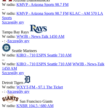
Arizona Diamondbacks
W radiu:
KMVP - Arizona Sports 98.7 FM
-
-
W radiu:
KMVP - Arizona Sports 98.7 FM
KLAC - AM 570 LA
Sports
Szczegóły gry
Tampa Bay Rays
W radiu:
WWJB - News-Talk 1450 AM
-
:
-
Szczegóły gry
Seattle Mariners
W radiu:
KIRO - 710 ESPN Seattle 710 AM
-
-
W radiu:
KIRO - 710 ESPN Seattle 710 AM
WWJB - News-Talk
1450 AM
Szczegóły gry
Detroit Tigers
W radiu:
WXYT-FM - 97.1 The Ticket
-
:
-
Szczegóły gry
San Francisco Giants
W radiu:
KNBR 104.5 / 680 AM