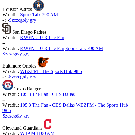
Houston Astros
W radiu:
SportsTalk 790 AM
-
:
-
Szczegóły gry
San Diego Padres
W radiu:
KWFN - 97.3 The Fan
-
-
W radiu:
KWFN - 97.3 The Fan
SportsTalk 790 AM
Szczegóły gry
Baltimore Orioles
W radiu:
WBZFM - The Sports Hub 98.5
-
:
-
Szczegóły gry
Texas Rangers
W radiu:
105.3 The Fan - CBS Dallas
-
-
W radiu:
105.3 The Fan - CBS Dallas
WBZFM - The Sports Hub
98.5
Szczegóły gry
Cleveland Guardians
W radiu:
WTAM 1100 AM