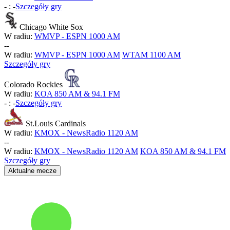
-
:
-
Szczegóły gry
Chicago White Sox
W radiu:
WMVP - ESPN 1000 AM
-
-
W radiu:
WMVP - ESPN 1000 AM
WTAM 1100 AM
Szczegóły gry
Colorado Rockies
W radiu:
KOA 850 AM & 94.1 FM
-
:
-
Szczegóły gry
St.Louis Cardinals
W radiu:
KMOX - NewsRadio 1120 AM
-
-
W radiu:
KMOX - NewsRadio 1120 AM
KOA 850 AM & 94.1 FM
Szczegóły gry
Aktualne mecze