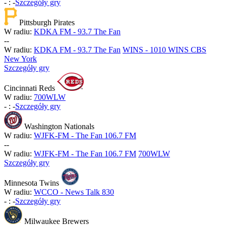
-
:
-
Szczegóły gry
Pittsburgh Pirates
W radiu:
KDKA FM - 93.7 The Fan
-
-
W radiu:
KDKA FM - 93.7 The Fan
WINS - 1010 WINS CBS
New York
Szczegóły gry
Cincinnati Reds
W radiu:
700WLW
-
:
-
Szczegóły gry
Washington Nationals
W radiu:
WJFK-FM - The Fan 106.7 FM
-
-
W radiu:
WJFK-FM - The Fan 106.7 FM
700WLW
Szczegóły gry
Minnesota Twins
W radiu:
WCCO - News Talk 830
-
:
-
Szczegóły gry
Milwaukee Brewers