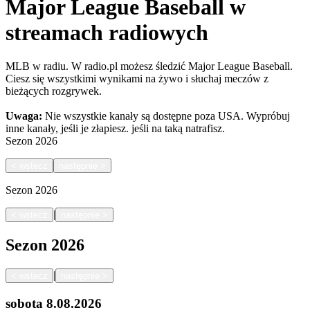
Major League Baseball w
streamach radiowych
MLB w radiu. W radio.pl możesz śledzić Major League Baseball.
Ciesz się wszystkimi wynikami na żywo i słuchaj meczów z
bieżących rozgrywek.
Uwaga:
Nie wszystkie kanały są dostępne poza USA. Wypróbuj
inne kanały, jeśli je złapiesz.
jeśli na taką natrafisz.
Sezon
2026
<
wstecz
następnie
>
Sezon
2026
|
<
wstecz
następnie
>
Sezon
2026
|
<
wstecz
następnie
>
sobota
8.08.2026