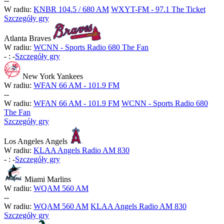
-
-
W radiu:
KNBR 104.5 / 680 AM
WXYT-FM - 97.1 The Ticket
Szczegóły gry
Atlanta Braves
W radiu:
WCNN - Sports Radio 680 The Fan
-
:
-
Szczegóły gry
New York Yankees
W radiu:
WFAN 66 AM - 101.9 FM
-
-
W radiu:
WFAN 66 AM - 101.9 FM
WCNN - Sports Radio 680
The Fan
Szczegóły gry
Los Angeles Angels
W radiu:
KLAA Angels Radio AM 830
-
:
-
Szczegóły gry
Miami Marlins
W radiu:
WQAM 560 AM
-
-
W radiu:
WQAM 560 AM
KLAA Angels Radio AM 830
Szczegóły gry