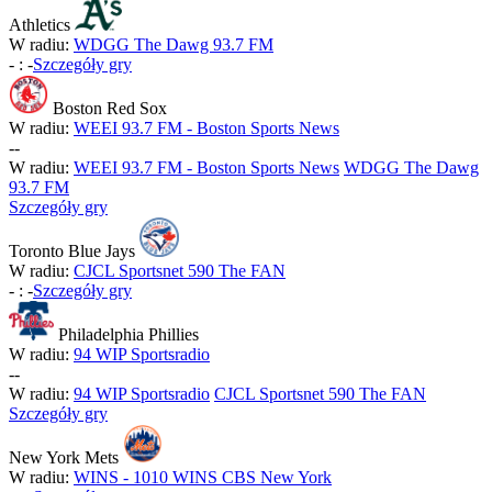
Athletics
W radiu:
WDGG The Dawg 93.7 FM
-
:
-
Szczegóły gry
Boston Red Sox
W radiu:
WEEI 93.7 FM - Boston Sports News
-
-
W radiu:
WEEI 93.7 FM - Boston Sports News
WDGG The Dawg
93.7 FM
Szczegóły gry
Toronto Blue Jays
W radiu:
CJCL Sportsnet 590 The FAN
-
:
-
Szczegóły gry
Philadelphia Phillies
W radiu:
94 WIP Sportsradio
-
-
W radiu:
94 WIP Sportsradio
CJCL Sportsnet 590 The FAN
Szczegóły gry
New York Mets
W radiu:
WINS - 1010 WINS CBS New York