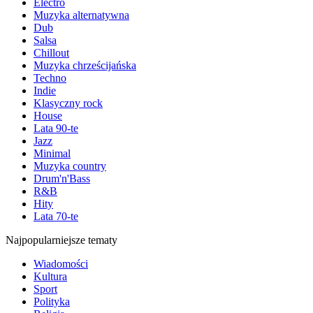
Electro
Muzyka alternatywna
Dub
Salsa
Chillout
Muzyka chrześcijańska
Techno
Indie
Klasyczny rock
House
Lata 90-te
Jazz
Minimal
Muzyka country
Drum'n'Bass
R&B
Hity
Lata 70-te
Najpopularniejsze tematy
Wiadomości
Kultura
Sport
Polityka