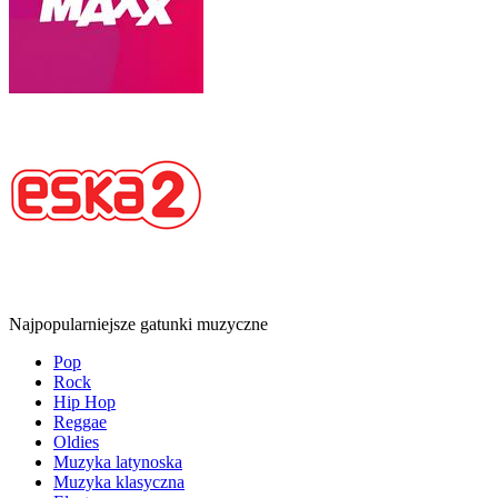
Najpopularniejsze gatunki muzyczne
Pop
Rock
Hip Hop
Reggae
Oldies
Muzyka latynoska
Muzyka klasyczna