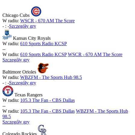
Chicago Cubs
W radiu:
WSCR - 670 AM The Score
-
:
-
Szczegóły gry
Kansas City Royals
W radiu:
610 Sports Radio KCSP
-
-
W radiu:
610 Sports Radio KCSP
WSCR - 670 AM The Score
Szczegóły gry
Baltimore Orioles
W radiu:
WBZFM - The Sports Hub 98.5
-
:
-
Szczegóły gry
Texas Rangers
W radiu:
105.3 The Fan - CBS Dallas
-
-
W radiu:
105.3 The Fan - CBS Dallas
WBZFM - The Sports Hub
98.5
Szczegóły gry
Colorado Rockies