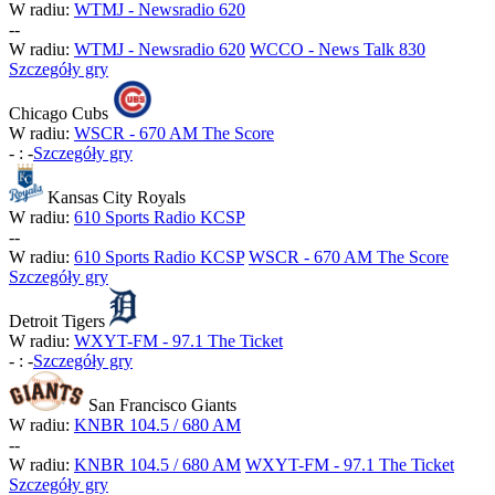
W radiu:
WTMJ - Newsradio 620
-
-
W radiu:
WTMJ - Newsradio 620
WCCO - News Talk 830
Szczegóły gry
Chicago Cubs
W radiu:
WSCR - 670 AM The Score
-
:
-
Szczegóły gry
Kansas City Royals
W radiu:
610 Sports Radio KCSP
-
-
W radiu:
610 Sports Radio KCSP
WSCR - 670 AM The Score
Szczegóły gry
Detroit Tigers
W radiu:
WXYT-FM - 97.1 The Ticket
-
:
-
Szczegóły gry
San Francisco Giants
W radiu:
KNBR 104.5 / 680 AM
-
-
W radiu:
KNBR 104.5 / 680 AM
WXYT-FM - 97.1 The Ticket
Szczegóły gry