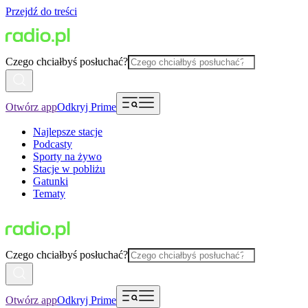
Przejdź do treści
Czego chciałbyś posłuchać?
Otwórz app
Odkryj Prime
Najlepsze stacje
Podcasty
Sporty na żywo
Stacje w pobliżu
Gatunki
Tematy
Czego chciałbyś posłuchać?
Otwórz app
Odkryj Prime