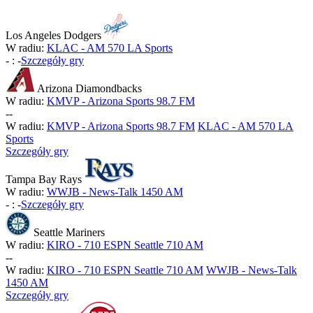
Los Angeles Dodgers
W radiu:
KLAC - AM 570 LA Sports
-
:
-
Szczegóły gry
Arizona Diamondbacks
W radiu:
KMVP - Arizona Sports 98.7 FM
-
-
W radiu:
KMVP - Arizona Sports 98.7 FM
KLAC - AM 570 LA
Sports
Szczegóły gry
Tampa Bay Rays
W radiu:
WWJB - News-Talk 1450 AM
-
:
-
Szczegóły gry
Seattle Mariners
W radiu:
KIRO - 710 ESPN Seattle 710 AM
-
-
W radiu:
KIRO - 710 ESPN Seattle 710 AM
WWJB - News-Talk
1450 AM
Szczegóły gry