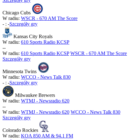
Szczegóły gry
Chicago Cubs
W radiu:
WSCR - 670 AM The Score
-
:
-
Szczegóły gry
Kansas City Royals
W radiu:
610 Sports Radio KCSP
-
-
W radiu:
610 Sports Radio KCSP
WSCR - 670 AM The Score
Szczegóły gry
Minnesota Twins
W radiu:
WCCO - News Talk 830
-
:
-
Szczegóły gry
Milwaukee Brewers
W radiu:
WTMJ - Newsradio 620
-
-
W radiu:
WTMJ - Newsradio 620
WCCO - News Talk 830
Szczegóły gry
Colorado Rockies
W radiu:
KOA 850 AM & 94.1 FM