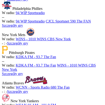
Philadelphia Phillies
W radiu:
94 WIP Sportsradio
-
-
W radiu:
94 WIP Sportsradio
CJCL Sportsnet 590 The FAN
Szczegóły gry
New York Mets
W radiu:
WINS - 1010 WINS CBS New York
-
:
-
Szczegóły gry
Pittsburgh Pirates
W radiu:
KDKA FM - 93.7 The Fan
-
-
W radiu:
KDKA FM - 93.7 The Fan
WINS - 1010 WINS CBS
New York
Szczegóły gry
Atlanta Braves
W radiu:
WCNN - Sports Radio 680 The Fan
-
:
-
Szczegóły gry
New York Yankees