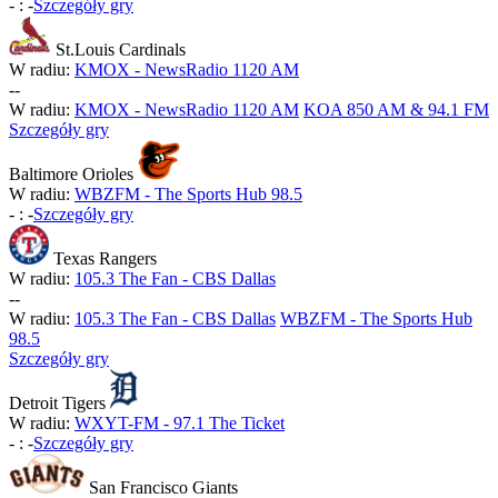
-
:
-
Szczegóły gry
St.Louis Cardinals
W radiu:
KMOX - NewsRadio 1120 AM
-
-
W radiu:
KMOX - NewsRadio 1120 AM
KOA 850 AM & 94.1 FM
Szczegóły gry
Baltimore Orioles
W radiu:
WBZFM - The Sports Hub 98.5
-
:
-
Szczegóły gry
Texas Rangers
W radiu:
105.3 The Fan - CBS Dallas
-
-
W radiu:
105.3 The Fan - CBS Dallas
WBZFM - The Sports Hub
98.5
Szczegóły gry
Detroit Tigers
W radiu:
WXYT-FM - 97.1 The Ticket
-
:
-
Szczegóły gry
San Francisco Giants