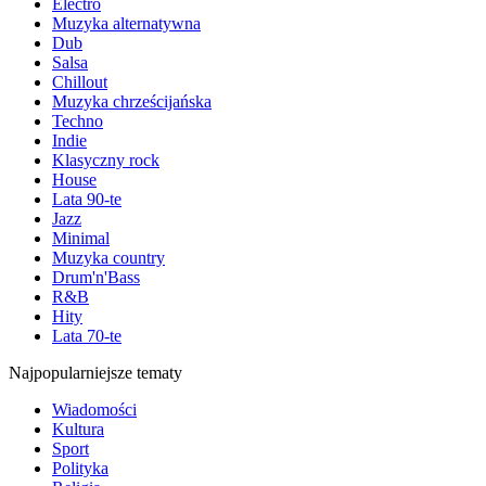
Electro
Muzyka alternatywna
Dub
Salsa
Chillout
Muzyka chrześcijańska
Techno
Indie
Klasyczny rock
House
Lata 90-te
Jazz
Minimal
Muzyka country
Drum'n'Bass
R&B
Hity
Lata 70-te
Najpopularniejsze tematy
Wiadomości
Kultura
Sport
Polityka