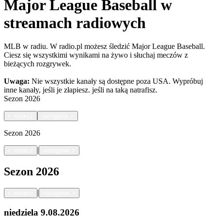
Major League Baseball w
streamach radiowych
MLB w radiu. W radio.pl możesz śledzić Major League Baseball.
Ciesz się wszystkimi wynikami na żywo i słuchaj meczów z
bieżących rozgrywek.
Uwaga:
Nie wszystkie kanały są dostępne poza USA. Wypróbuj
inne kanały, jeśli je złapiesz.
jeśli na taką natrafisz.
Sezon
2026
<
wstecz
następnie
>
Sezon
2026
|
<
wstecz
następnie
>
Sezon
2026
|
<
wstecz
następnie
>
niedziela
9.08.2026