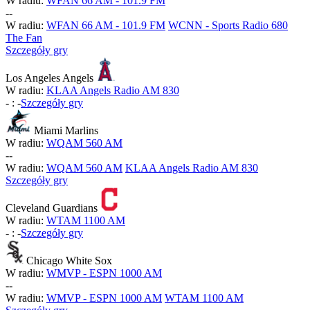
W radiu:
WFAN 66 AM - 101.9 FM
-
-
W radiu:
WFAN 66 AM - 101.9 FM
WCNN - Sports Radio 680
The Fan
Szczegóły gry
Los Angeles Angels
W radiu:
KLAA Angels Radio AM 830
-
:
-
Szczegóły gry
Miami Marlins
W radiu:
WQAM 560 AM
-
-
W radiu:
WQAM 560 AM
KLAA Angels Radio AM 830
Szczegóły gry
Cleveland Guardians
W radiu:
WTAM 1100 AM
-
:
-
Szczegóły gry
Chicago White Sox
W radiu:
WMVP - ESPN 1000 AM
-
-
W radiu:
WMVP - ESPN 1000 AM
WTAM 1100 AM