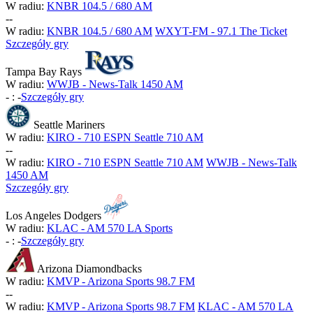
W radiu:
KNBR 104.5 / 680 AM
-
-
W radiu:
KNBR 104.5 / 680 AM
WXYT-FM - 97.1 The Ticket
Szczegóły gry
Tampa Bay Rays
W radiu:
WWJB - News-Talk 1450 AM
-
:
-
Szczegóły gry
Seattle Mariners
W radiu:
KIRO - 710 ESPN Seattle 710 AM
-
-
W radiu:
KIRO - 710 ESPN Seattle 710 AM
WWJB - News-Talk
1450 AM
Szczegóły gry
Los Angeles Dodgers
W radiu:
KLAC - AM 570 LA Sports
-
:
-
Szczegóły gry
Arizona Diamondbacks
W radiu:
KMVP - Arizona Sports 98.7 FM
-
-
W radiu:
KMVP - Arizona Sports 98.7 FM
KLAC - AM 570 LA