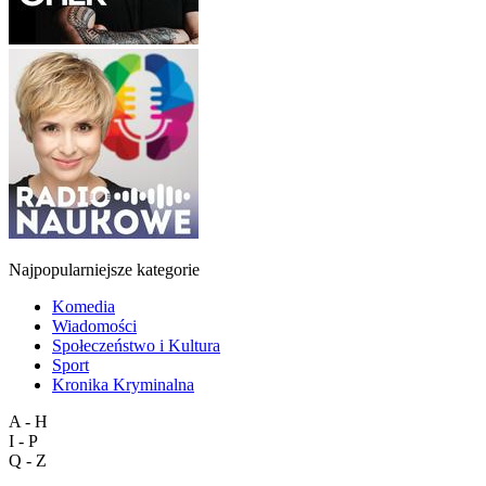
Najpopularniejsze kategorie
Komedia
Wiadomości
Społeczeństwo i Kultura
Sport
Kronika Kryminalna
A - H
I - P
Q - Z