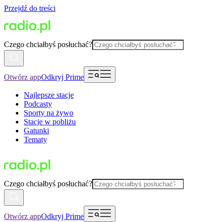
Przejdź do treści
Czego chciałbyś posłuchać?
Otwórz app
Odkryj Prime
Najlepsze stacje
Podcasty
Sporty na żywo
Stacje w pobliżu
Gatunki
Tematy
Czego chciałbyś posłuchać?
Otwórz app
Odkryj Prime