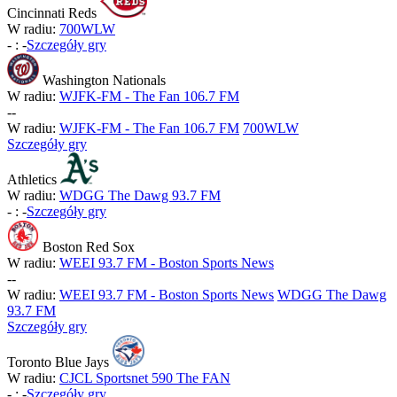
Cincinnati Reds
W radiu:
700WLW
-
:
-
Szczegóły gry
Washington Nationals
W radiu:
WJFK-FM - The Fan 106.7 FM
-
-
W radiu:
WJFK-FM - The Fan 106.7 FM
700WLW
Szczegóły gry
Athletics
W radiu:
WDGG The Dawg 93.7 FM
-
:
-
Szczegóły gry
Boston Red Sox
W radiu:
WEEI 93.7 FM - Boston Sports News
-
-
W radiu:
WEEI 93.7 FM - Boston Sports News
WDGG The Dawg
93.7 FM
Szczegóły gry
Toronto Blue Jays
W radiu:
CJCL Sportsnet 590 The FAN
-
:
-
Szczegóły gry