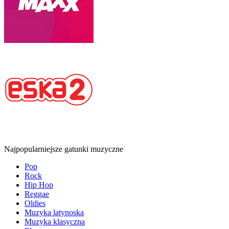
Najpopularniejsze gatunki muzyczne
Pop
Rock
Hip Hop
Reggae
Oldies
Muzyka latynoska
Muzyka klasyczna