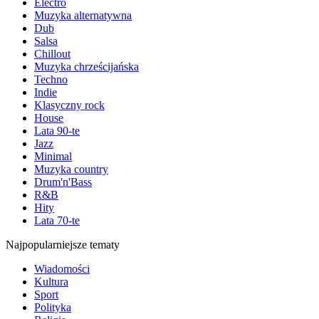
Electro
Muzyka alternatywna
Dub
Salsa
Chillout
Muzyka chrześcijańska
Techno
Indie
Klasyczny rock
House
Lata 90-te
Jazz
Minimal
Muzyka country
Drum'n'Bass
R&B
Hity
Lata 70-te
Najpopularniejsze tematy
Wiadomości
Kultura
Sport
Polityka