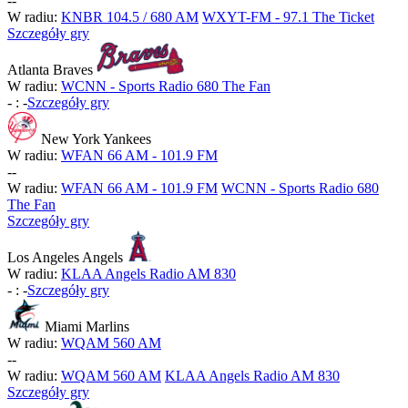
-
-
W radiu:
KNBR 104.5 / 680 AM
WXYT-FM - 97.1 The Ticket
Szczegóły gry
Atlanta Braves
W radiu:
WCNN - Sports Radio 680 The Fan
-
:
-
Szczegóły gry
New York Yankees
W radiu:
WFAN 66 AM - 101.9 FM
-
-
W radiu:
WFAN 66 AM - 101.9 FM
WCNN - Sports Radio 680
The Fan
Szczegóły gry
Los Angeles Angels
W radiu:
KLAA Angels Radio AM 830
-
:
-
Szczegóły gry
Miami Marlins
W radiu:
WQAM 560 AM
-
-
W radiu:
WQAM 560 AM
KLAA Angels Radio AM 830
Szczegóły gry