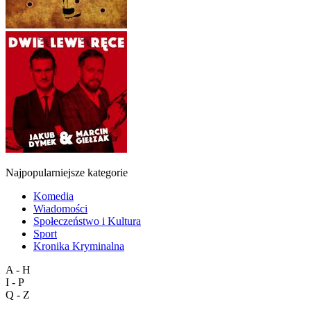
Najpopularniejsze kategorie
Komedia
Wiadomości
Społeczeństwo i Kultura
Sport
Kronika Kryminalna
A - H
I - P
Q - Z