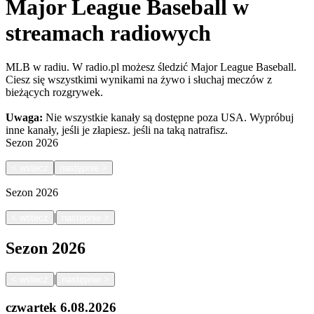
Major League Baseball w
streamach radiowych
MLB w radiu. W radio.pl możesz śledzić Major League Baseball.
Ciesz się wszystkimi wynikami na żywo i słuchaj meczów z
bieżących rozgrywek.
Uwaga:
Nie wszystkie kanały są dostępne poza USA. Wypróbuj
inne kanały, jeśli je złapiesz.
jeśli na taką natrafisz.
Sezon
2026
<
wstecz
następnie
>
Sezon
2026
|
<
wstecz
następnie
>
Sezon
2026
|
<
wstecz
następnie
>
czwartek
6.08.2026