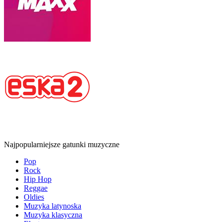
Najpopularniejsze gatunki muzyczne
Pop
Rock
Hip Hop
Reggae
Oldies
Muzyka latynoska
Muzyka klasyczna