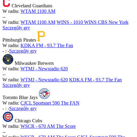
Cleveland Guardians
W radiu:
WTAM 1100 AM
-
-
W radiu:
WTAM 1100 AM
WINS - 1010 WINS CBS New York
Szczegóły gry
Pittsburgh Pirates
W radiu:
KDKA FM - 93.7 The Fan
-
:
-
Szczegóły gry
Milwaukee Brewers
W radiu:
WTMJ - Newsradio 620
-
-
W radiu:
WTMJ - Newsradio 620
KDKA FM - 93.7 The Fan
Szczegóły gry
Toronto Blue Jays
W radiu:
CJCL Sportsnet 590 The FAN
-
:
-
Szczegóły gry
Chicago Cubs
W radiu:
WSCR - 670 AM The Score
-
-