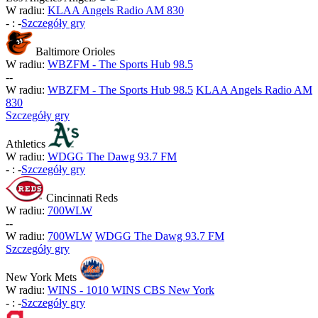
W radiu:
KLAA Angels Radio AM 830
-
:
-
Szczegóły gry
Baltimore Orioles
W radiu:
WBZFM - The Sports Hub 98.5
-
-
W radiu:
WBZFM - The Sports Hub 98.5
KLAA Angels Radio AM
830
Szczegóły gry
Athletics
W radiu:
WDGG The Dawg 93.7 FM
-
:
-
Szczegóły gry
Cincinnati Reds
W radiu:
700WLW
-
-
W radiu:
700WLW
WDGG The Dawg 93.7 FM
Szczegóły gry
New York Mets
W radiu:
WINS - 1010 WINS CBS New York
-
:
-
Szczegóły gry