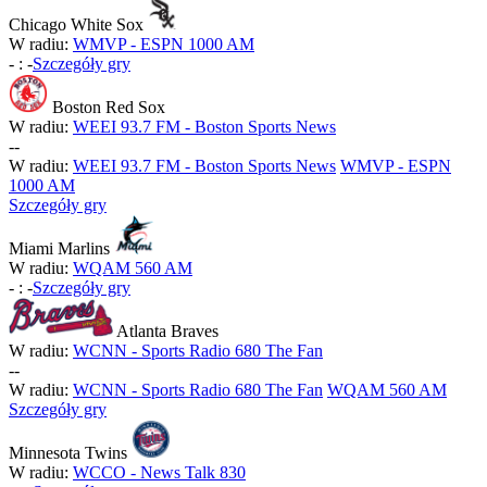
Chicago White Sox
W radiu:
WMVP - ESPN 1000 AM
-
:
-
Szczegóły gry
Boston Red Sox
W radiu:
WEEI 93.7 FM - Boston Sports News
-
-
W radiu:
WEEI 93.7 FM - Boston Sports News
WMVP - ESPN
1000 AM
Szczegóły gry
Miami Marlins
W radiu:
WQAM 560 AM
-
:
-
Szczegóły gry
Atlanta Braves
W radiu:
WCNN - Sports Radio 680 The Fan
-
-
W radiu:
WCNN - Sports Radio 680 The Fan
WQAM 560 AM
Szczegóły gry
Minnesota Twins
W radiu:
WCCO - News Talk 830