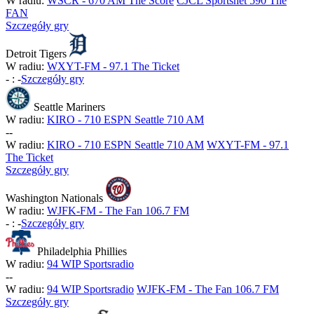
W radiu:
WSCR - 670 AM The Score
CJCL Sportsnet 590 The
FAN
Szczegóły gry
Detroit Tigers
W radiu:
WXYT-FM - 97.1 The Ticket
-
:
-
Szczegóły gry
Seattle Mariners
W radiu:
KIRO - 710 ESPN Seattle 710 AM
-
-
W radiu:
KIRO - 710 ESPN Seattle 710 AM
WXYT-FM - 97.1
The Ticket
Szczegóły gry
Washington Nationals
W radiu:
WJFK-FM - The Fan 106.7 FM
-
:
-
Szczegóły gry
Philadelphia Phillies
W radiu:
94 WIP Sportsradio
-
-
W radiu:
94 WIP Sportsradio
WJFK-FM - The Fan 106.7 FM
Szczegóły gry