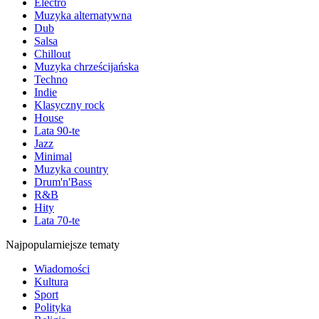
Electro
Muzyka alternatywna
Dub
Salsa
Chillout
Muzyka chrześcijańska
Techno
Indie
Klasyczny rock
House
Lata 90-te
Jazz
Minimal
Muzyka country
Drum'n'Bass
R&B
Hity
Lata 70-te
Najpopularniejsze tematy
Wiadomości
Kultura
Sport
Polityka