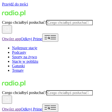
Przejdź do treści
Czego chciałbyś posłuchać?
Otwórz app
Odkryj Prime
Najlepsze stacje
Podcasty
Sporty na żywo
Stacje w pobliżu
Gatunki
Tematy
Czego chciałbyś posłuchać?
Otwórz app
Odkryj Prime