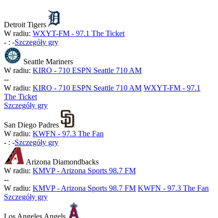
Detroit Tigers
W radiu:
WXYT-FM - 97.1 The Ticket
-
:
-
Szczegóły gry
Seattle Mariners
W radiu:
KIRO - 710 ESPN Seattle 710 AM
-
-
W radiu:
KIRO - 710 ESPN Seattle 710 AM
WXYT-FM - 97.1
The Ticket
Szczegóły gry
San Diego Padres
W radiu:
KWFN - 97.3 The Fan
-
:
-
Szczegóły gry
Arizona Diamondbacks
W radiu:
KMVP - Arizona Sports 98.7 FM
-
-
W radiu:
KMVP - Arizona Sports 98.7 FM
KWFN - 97.3 The Fan
Szczegóły gry
Los Angeles Angels