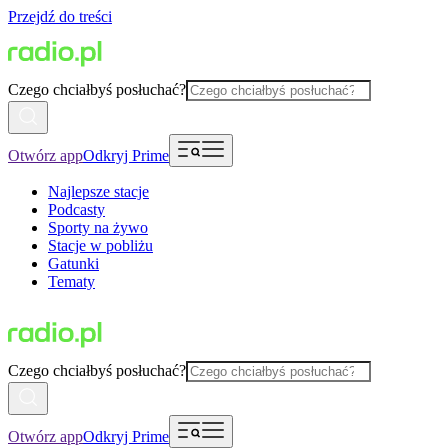
Przejdź do treści
Czego chciałbyś posłuchać?
Otwórz app
Odkryj Prime
Najlepsze stacje
Podcasty
Sporty na żywo
Stacje w pobliżu
Gatunki
Tematy
Czego chciałbyś posłuchać?
Otwórz app
Odkryj Prime