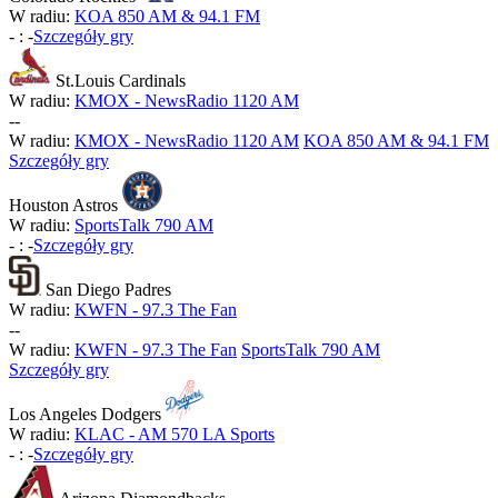
W radiu:
KOA 850 AM & 94.1 FM
-
:
-
Szczegóły gry
St.Louis Cardinals
W radiu:
KMOX - NewsRadio 1120 AM
-
-
W radiu:
KMOX - NewsRadio 1120 AM
KOA 850 AM & 94.1 FM
Szczegóły gry
Houston Astros
W radiu:
SportsTalk 790 AM
-
:
-
Szczegóły gry
San Diego Padres
W radiu:
KWFN - 97.3 The Fan
-
-
W radiu:
KWFN - 97.3 The Fan
SportsTalk 790 AM
Szczegóły gry
Los Angeles Dodgers
W radiu:
KLAC - AM 570 LA Sports
-
:
-
Szczegóły gry