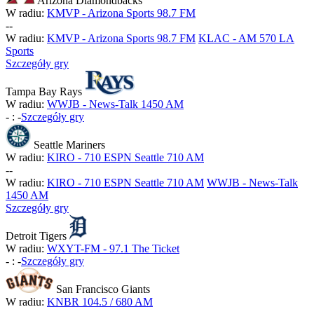
Arizona Diamondbacks
W radiu:
KMVP - Arizona Sports 98.7 FM
-
-
W radiu:
KMVP - Arizona Sports 98.7 FM
KLAC - AM 570 LA
Sports
Szczegóły gry
Tampa Bay Rays
W radiu:
WWJB - News-Talk 1450 AM
-
:
-
Szczegóły gry
Seattle Mariners
W radiu:
KIRO - 710 ESPN Seattle 710 AM
-
-
W radiu:
KIRO - 710 ESPN Seattle 710 AM
WWJB - News-Talk
1450 AM
Szczegóły gry
Detroit Tigers
W radiu:
WXYT-FM - 97.1 The Ticket
-
:
-
Szczegóły gry
San Francisco Giants
W radiu:
KNBR 104.5 / 680 AM