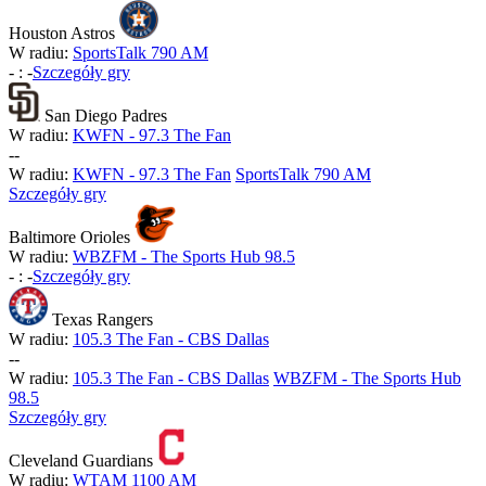
Houston Astros
W radiu:
SportsTalk 790 AM
-
:
-
Szczegóły gry
San Diego Padres
W radiu:
KWFN - 97.3 The Fan
-
-
W radiu:
KWFN - 97.3 The Fan
SportsTalk 790 AM
Szczegóły gry
Baltimore Orioles
W radiu:
WBZFM - The Sports Hub 98.5
-
:
-
Szczegóły gry
Texas Rangers
W radiu:
105.3 The Fan - CBS Dallas
-
-
W radiu:
105.3 The Fan - CBS Dallas
WBZFM - The Sports Hub
98.5
Szczegóły gry
Cleveland Guardians
W radiu:
WTAM 1100 AM