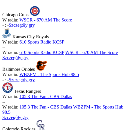
Chicago Cubs
W radiu:
WSCR - 670 AM The Score
-
:
-
Szczegóły gry
Kansas City Royals
W radiu:
610 Sports Radio KCSP
-
-
W radiu:
610 Sports Radio KCSP
WSCR - 670 AM The Score
Szczegóły gry
Baltimore Orioles
W radiu:
WBZFM - The Sports Hub 98.5
-
:
-
Szczegóły gry
Texas Rangers
W radiu:
105.3 The Fan - CBS Dallas
-
-
W radiu:
105.3 The Fan - CBS Dallas
WBZFM - The Sports Hub
98.5
Szczegóły gry
Colorado Rockies