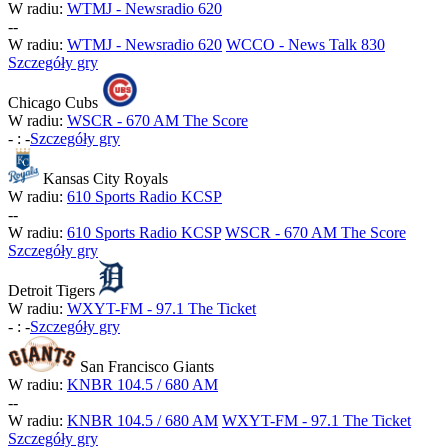
W radiu:
WTMJ - Newsradio 620
-
-
W radiu:
WTMJ - Newsradio 620
WCCO - News Talk 830
Szczegóły gry
Chicago Cubs
W radiu:
WSCR - 670 AM The Score
-
:
-
Szczegóły gry
Kansas City Royals
W radiu:
610 Sports Radio KCSP
-
-
W radiu:
610 Sports Radio KCSP
WSCR - 670 AM The Score
Szczegóły gry
Detroit Tigers
W radiu:
WXYT-FM - 97.1 The Ticket
-
:
-
Szczegóły gry
San Francisco Giants
W radiu:
KNBR 104.5 / 680 AM
-
-
W radiu:
KNBR 104.5 / 680 AM
WXYT-FM - 97.1 The Ticket
Szczegóły gry