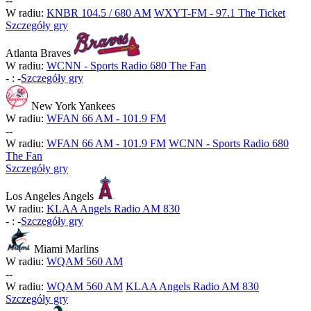
-
-
W radiu:
KNBR 104.5 / 680 AM
WXYT-FM - 97.1 The Ticket
Szczegóły gry
Atlanta Braves
W radiu:
WCNN - Sports Radio 680 The Fan
-
:
-
Szczegóły gry
New York Yankees
W radiu:
WFAN 66 AM - 101.9 FM
-
-
W radiu:
WFAN 66 AM - 101.9 FM
WCNN - Sports Radio 680
The Fan
Szczegóły gry
Los Angeles Angels
W radiu:
KLAA Angels Radio AM 830
-
:
-
Szczegóły gry
Miami Marlins
W radiu:
WQAM 560 AM
-
-
W radiu:
WQAM 560 AM
KLAA Angels Radio AM 830
Szczegóły gry