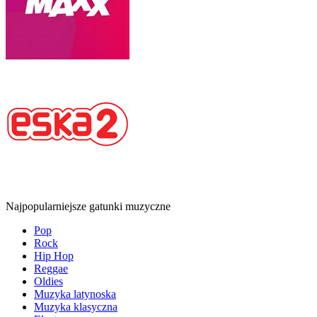
Najpopularniejsze gatunki muzyczne
Pop
Rock
Hip Hop
Reggae
Oldies
Muzyka latynoska
Muzyka klasyczna