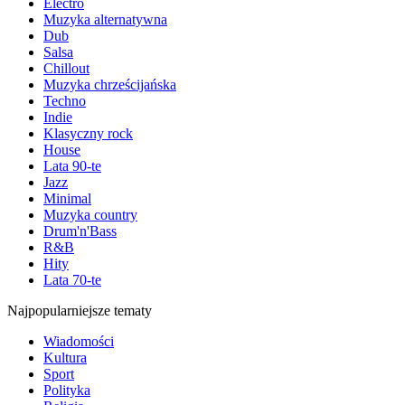
Electro
Muzyka alternatywna
Dub
Salsa
Chillout
Muzyka chrześcijańska
Techno
Indie
Klasyczny rock
House
Lata 90-te
Jazz
Minimal
Muzyka country
Drum'n'Bass
R&B
Hity
Lata 70-te
Najpopularniejsze tematy
Wiadomości
Kultura
Sport
Polityka