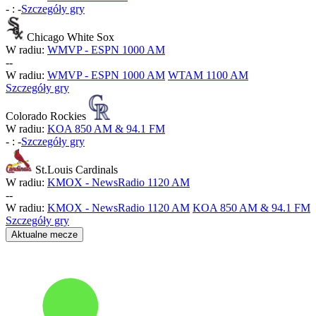
-
:
-
Szczegóły gry
Chicago White Sox
W radiu:
WMVP - ESPN 1000 AM
-
-
W radiu:
WMVP - ESPN 1000 AM
WTAM 1100 AM
Szczegóły gry
Colorado Rockies
W radiu:
KOA 850 AM & 94.1 FM
-
:
-
Szczegóły gry
St.Louis Cardinals
W radiu:
KMOX - NewsRadio 1120 AM
-
-
W radiu:
KMOX - NewsRadio 1120 AM
KOA 850 AM & 94.1 FM
Szczegóły gry
Aktualne mecze