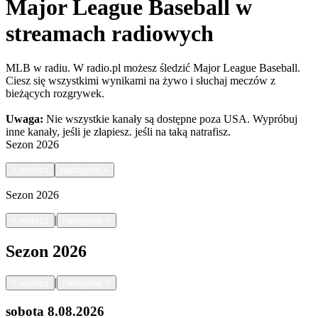
Major League Baseball w
streamach radiowych
MLB w radiu. W radio.pl możesz śledzić Major League Baseball.
Ciesz się wszystkimi wynikami na żywo i słuchaj meczów z
bieżących rozgrywek.
Uwaga:
Nie wszystkie kanały są dostępne poza USA. Wypróbuj
inne kanały, jeśli je złapiesz.
jeśli na taką natrafisz.
Sezon
2026
<
wstecz
następnie
>
Sezon
2026
|
<
wstecz
następnie
>
Sezon
2026
|
<
wstecz
następnie
>
sobota
8.08.2026