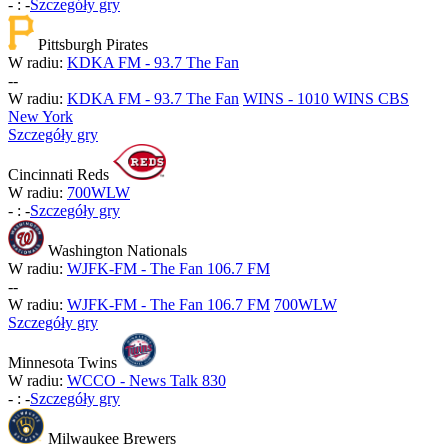
-
:
-
Szczegóły gry
Pittsburgh Pirates
W radiu:
KDKA FM - 93.7 The Fan
-
-
W radiu:
KDKA FM - 93.7 The Fan
WINS - 1010 WINS CBS
New York
Szczegóły gry
Cincinnati Reds
W radiu:
700WLW
-
:
-
Szczegóły gry
Washington Nationals
W radiu:
WJFK-FM - The Fan 106.7 FM
-
-
W radiu:
WJFK-FM - The Fan 106.7 FM
700WLW
Szczegóły gry
Minnesota Twins
W radiu:
WCCO - News Talk 830
-
:
-
Szczegóły gry
Milwaukee Brewers