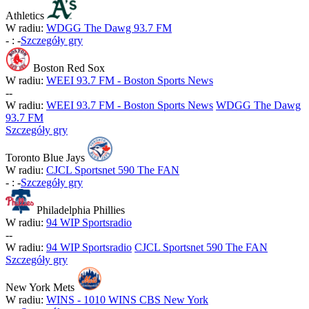
Athletics
W radiu:
WDGG The Dawg 93.7 FM
-
:
-
Szczegóły gry
Boston Red Sox
W radiu:
WEEI 93.7 FM - Boston Sports News
-
-
W radiu:
WEEI 93.7 FM - Boston Sports News
WDGG The Dawg
93.7 FM
Szczegóły gry
Toronto Blue Jays
W radiu:
CJCL Sportsnet 590 The FAN
-
:
-
Szczegóły gry
Philadelphia Phillies
W radiu:
94 WIP Sportsradio
-
-
W radiu:
94 WIP Sportsradio
CJCL Sportsnet 590 The FAN
Szczegóły gry
New York Mets
W radiu:
WINS - 1010 WINS CBS New York