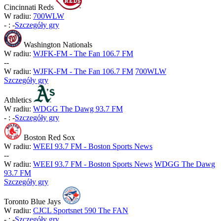
Cincinnati Reds
W radiu:
700WLW
-
:
-
Szczegóły gry
Washington Nationals
W radiu:
WJFK-FM - The Fan 106.7 FM
-
-
W radiu:
WJFK-FM - The Fan 106.7 FM
700WLW
Szczegóły gry
Athletics
W radiu:
WDGG The Dawg 93.7 FM
-
:
-
Szczegóły gry
Boston Red Sox
W radiu:
WEEI 93.7 FM - Boston Sports News
-
-
W radiu:
WEEI 93.7 FM - Boston Sports News
WDGG The Dawg
93.7 FM
Szczegóły gry
Toronto Blue Jays
W radiu:
CJCL Sportsnet 590 The FAN
-
:
-
Szczegóły gry