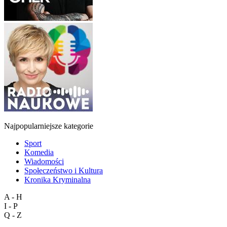
Najpopularniejsze kategorie
Sport
Komedia
Wiadomości
Społeczeństwo i Kultura
Kronika Kryminalna
A - H
I - P
Q - Z