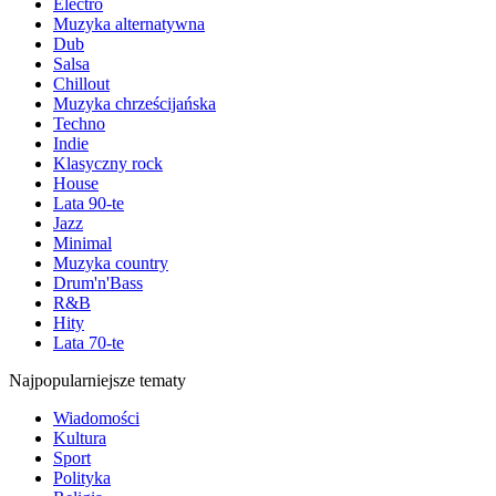
Electro
Muzyka alternatywna
Dub
Salsa
Chillout
Muzyka chrześcijańska
Techno
Indie
Klasyczny rock
House
Lata 90-te
Jazz
Minimal
Muzyka country
Drum'n'Bass
R&B
Hity
Lata 70-te
Najpopularniejsze tematy
Wiadomości
Kultura
Sport
Polityka