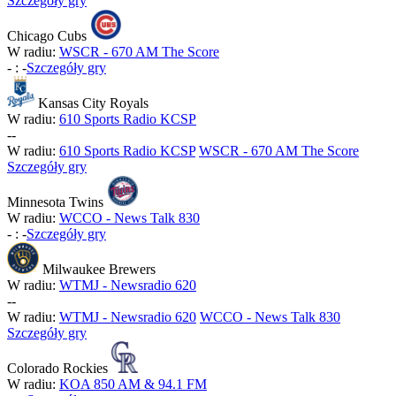
Szczegóły gry
Chicago Cubs
W radiu:
WSCR - 670 AM The Score
-
:
-
Szczegóły gry
Kansas City Royals
W radiu:
610 Sports Radio KCSP
-
-
W radiu:
610 Sports Radio KCSP
WSCR - 670 AM The Score
Szczegóły gry
Minnesota Twins
W radiu:
WCCO - News Talk 830
-
:
-
Szczegóły gry
Milwaukee Brewers
W radiu:
WTMJ - Newsradio 620
-
-
W radiu:
WTMJ - Newsradio 620
WCCO - News Talk 830
Szczegóły gry
Colorado Rockies
W radiu:
KOA 850 AM & 94.1 FM