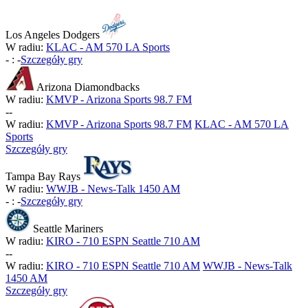
Los Angeles Dodgers
W radiu:
KLAC - AM 570 LA Sports
-
:
-
Szczegóły gry
Arizona Diamondbacks
W radiu:
KMVP - Arizona Sports 98.7 FM
-
-
W radiu:
KMVP - Arizona Sports 98.7 FM
KLAC - AM 570 LA
Sports
Szczegóły gry
Tampa Bay Rays
W radiu:
WWJB - News-Talk 1450 AM
-
:
-
Szczegóły gry
Seattle Mariners
W radiu:
KIRO - 710 ESPN Seattle 710 AM
-
-
W radiu:
KIRO - 710 ESPN Seattle 710 AM
WWJB - News-Talk
1450 AM
Szczegóły gry