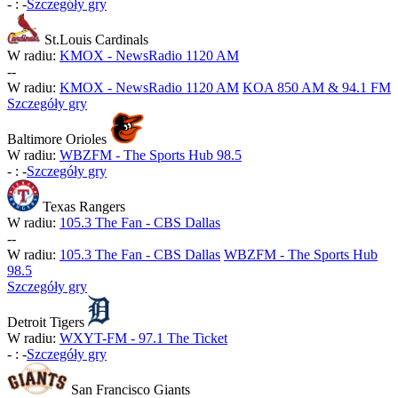
-
:
-
Szczegóły gry
St.Louis Cardinals
W radiu:
KMOX - NewsRadio 1120 AM
-
-
W radiu:
KMOX - NewsRadio 1120 AM
KOA 850 AM & 94.1 FM
Szczegóły gry
Baltimore Orioles
W radiu:
WBZFM - The Sports Hub 98.5
-
:
-
Szczegóły gry
Texas Rangers
W radiu:
105.3 The Fan - CBS Dallas
-
-
W radiu:
105.3 The Fan - CBS Dallas
WBZFM - The Sports Hub
98.5
Szczegóły gry
Detroit Tigers
W radiu:
WXYT-FM - 97.1 The Ticket
-
:
-
Szczegóły gry
San Francisco Giants