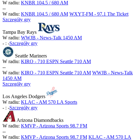
W radiu:
KNBR 104.5 / 680 AM
-
-
W radiu:
KNBR 104.5 / 680 AM
WXYT-FM - 97.1 The Ticket
Szczegóły gry
Tampa Bay Rays
W radiu:
WWJB - News-Talk 1450 AM
-
:
-
Szczegóły gry
Seattle Mariners
W radiu:
KIRO - 710 ESPN Seattle 710 AM
-
-
W radiu:
KIRO - 710 ESPN Seattle 710 AM
WWJB - News-Talk
1450 AM
Szczegóły gry
Los Angeles Dodgers
W radiu:
KLAC - AM 570 LA Sports
-
:
-
Szczegóły gry
Arizona Diamondbacks
W radiu:
KMVP - Arizona Sports 98.7 FM
-
-
W radiu:
KMVP - Arizona Sports 98.7 FM
KLAC - AM 570 LA