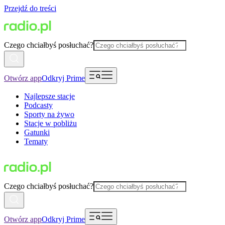
Przejdź do treści
Czego chciałbyś posłuchać?
Otwórz app
Odkryj Prime
Najlepsze stacje
Podcasty
Sporty na żywo
Stacje w pobliżu
Gatunki
Tematy
Czego chciałbyś posłuchać?
Otwórz app
Odkryj Prime