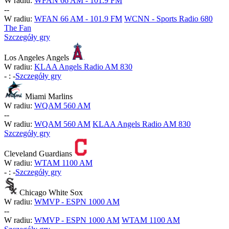
W radiu:
WFAN 66 AM - 101.9 FM
-
-
W radiu:
WFAN 66 AM - 101.9 FM
WCNN - Sports Radio 680
The Fan
Szczegóły gry
Los Angeles Angels
W radiu:
KLAA Angels Radio AM 830
-
:
-
Szczegóły gry
Miami Marlins
W radiu:
WQAM 560 AM
-
-
W radiu:
WQAM 560 AM
KLAA Angels Radio AM 830
Szczegóły gry
Cleveland Guardians
W radiu:
WTAM 1100 AM
-
:
-
Szczegóły gry
Chicago White Sox
W radiu:
WMVP - ESPN 1000 AM
-
-
W radiu:
WMVP - ESPN 1000 AM
WTAM 1100 AM