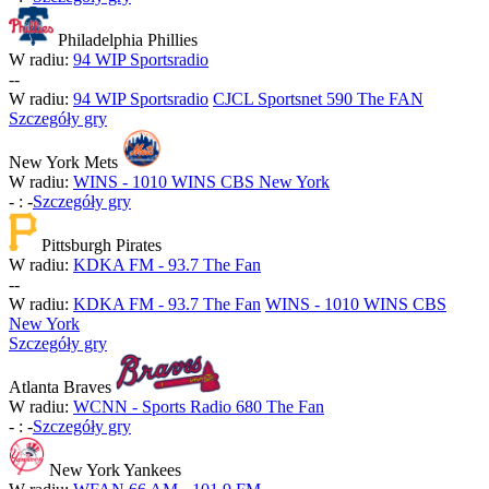
Philadelphia Phillies
W radiu:
94 WIP Sportsradio
-
-
W radiu:
94 WIP Sportsradio
CJCL Sportsnet 590 The FAN
Szczegóły gry
New York Mets
W radiu:
WINS - 1010 WINS CBS New York
-
:
-
Szczegóły gry
Pittsburgh Pirates
W radiu:
KDKA FM - 93.7 The Fan
-
-
W radiu:
KDKA FM - 93.7 The Fan
WINS - 1010 WINS CBS
New York
Szczegóły gry
Atlanta Braves
W radiu:
WCNN - Sports Radio 680 The Fan
-
:
-
Szczegóły gry
New York Yankees