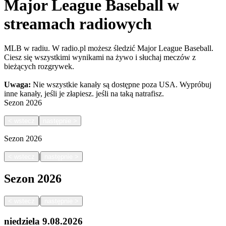
Major League Baseball w
streamach radiowych
MLB w radiu. W radio.pl możesz śledzić Major League Baseball.
Ciesz się wszystkimi wynikami na żywo i słuchaj meczów z
bieżących rozgrywek.
Uwaga:
Nie wszystkie kanały są dostępne poza USA. Wypróbuj
inne kanały, jeśli je złapiesz.
jeśli na taką natrafisz.
Sezon
2026
<
wstecz
następnie
>
Sezon
2026
|
<
wstecz
następnie
>
Sezon
2026
|
<
wstecz
następnie
>
niedziela
9.08.2026