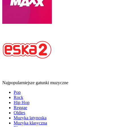
Najpopularniejsze gatunki muzyczne
Pop
Rock
Hip Hop
Reggae
Oldies
Muzyka latynoska
Muzyka klasyczna