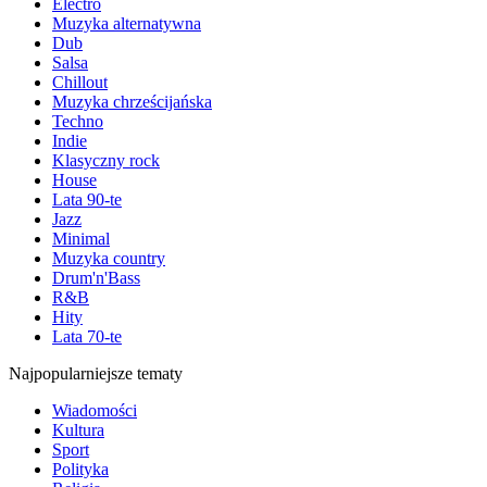
Electro
Muzyka alternatywna
Dub
Salsa
Chillout
Muzyka chrześcijańska
Techno
Indie
Klasyczny rock
House
Lata 90-te
Jazz
Minimal
Muzyka country
Drum'n'Bass
R&B
Hity
Lata 70-te
Najpopularniejsze tematy
Wiadomości
Kultura
Sport
Polityka