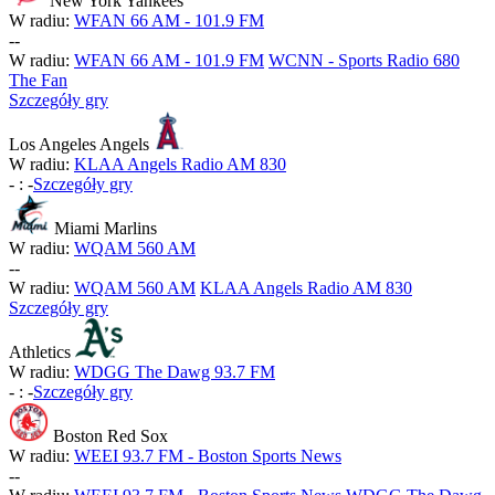
New York Yankees
W radiu:
WFAN 66 AM - 101.9 FM
-
-
W radiu:
WFAN 66 AM - 101.9 FM
WCNN - Sports Radio 680
The Fan
Szczegóły gry
Los Angeles Angels
W radiu:
KLAA Angels Radio AM 830
-
:
-
Szczegóły gry
Miami Marlins
W radiu:
WQAM 560 AM
-
-
W radiu:
WQAM 560 AM
KLAA Angels Radio AM 830
Szczegóły gry
Athletics
W radiu:
WDGG The Dawg 93.7 FM
-
:
-
Szczegóły gry
Boston Red Sox
W radiu:
WEEI 93.7 FM - Boston Sports News
-
-