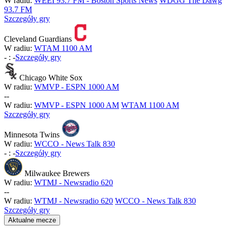
W radiu:
WEEI 93.7 FM - Boston Sports News
WDGG The Dawg
93.7 FM
Szczegóły gry
Cleveland Guardians
W radiu:
WTAM 1100 AM
-
:
-
Szczegóły gry
Chicago White Sox
W radiu:
WMVP - ESPN 1000 AM
-
-
W radiu:
WMVP - ESPN 1000 AM
WTAM 1100 AM
Szczegóły gry
Minnesota Twins
W radiu:
WCCO - News Talk 830
-
:
-
Szczegóły gry
Milwaukee Brewers
W radiu:
WTMJ - Newsradio 620
-
-
W radiu:
WTMJ - Newsradio 620
WCCO - News Talk 830
Szczegóły gry
Aktualne mecze