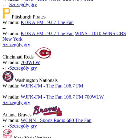
-
:
-
Szczegóły gry
Pittsburgh Pirates
W radiu:
KDKA FM - 93.7 The Fan
-
-
W radiu:
KDKA FM - 93.7 The Fan
WINS - 1010 WINS CBS
New York
Szczegóły gry
Cincinnati Reds
W radiu:
700WLW
-
:
-
Szczegóły gry
Washington Nationals
W radiu:
WJFK-FM - The Fan 106.7 FM
-
-
W radiu:
WJFK-FM - The Fan 106.7 FM
700WLW
Szczegóły gry
Atlanta Braves
W radiu:
WCNN - Sports Radio 680 The Fan
-
:
-
Szczegóły gry