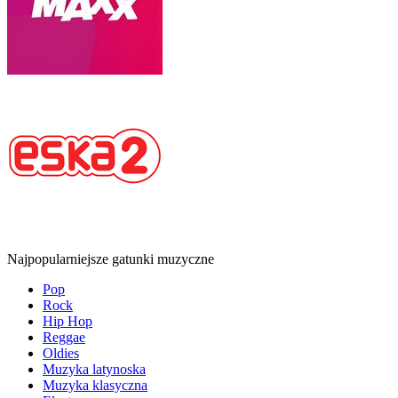
Najpopularniejsze gatunki muzyczne
Pop
Rock
Hip Hop
Reggae
Oldies
Muzyka latynoska
Muzyka klasyczna