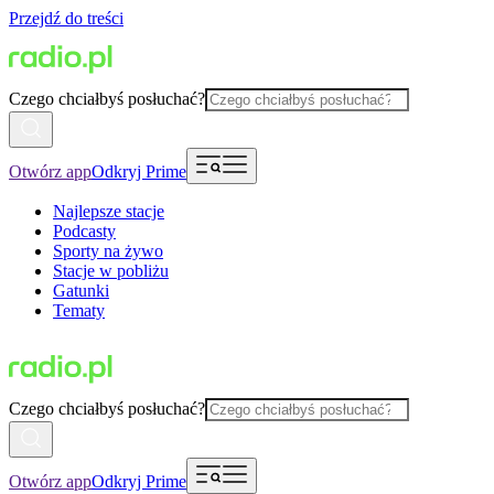
Przejdź do treści
Czego chciałbyś posłuchać?
Otwórz app
Odkryj Prime
Najlepsze stacje
Podcasty
Sporty na żywo
Stacje w pobliżu
Gatunki
Tematy
Czego chciałbyś posłuchać?
Otwórz app
Odkryj Prime