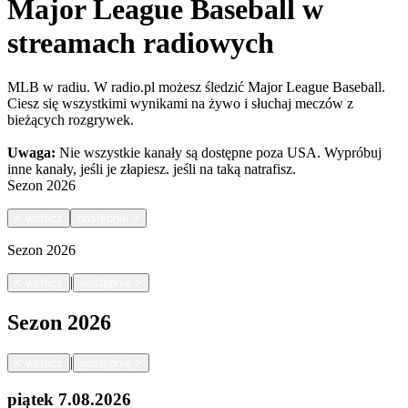
Major League Baseball w
streamach radiowych
MLB w radiu. W radio.pl możesz śledzić Major League Baseball.
Ciesz się wszystkimi wynikami na żywo i słuchaj meczów z
bieżących rozgrywek.
Uwaga:
Nie wszystkie kanały są dostępne poza USA. Wypróbuj
inne kanały, jeśli je złapiesz.
jeśli na taką natrafisz.
Sezon
2026
<
wstecz
następnie
>
Sezon
2026
|
<
wstecz
następnie
>
Sezon
2026
|
<
wstecz
następnie
>
piątek
7.08.2026