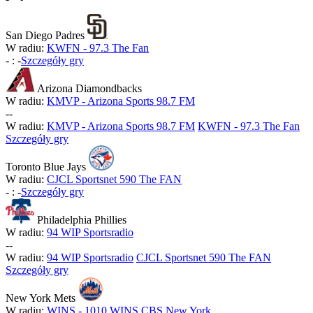
San Diego Padres
W radiu:
KWFN - 97.3 The Fan
-
:
-
Szczegóły gry
Arizona Diamondbacks
W radiu:
KMVP - Arizona Sports 98.7 FM
-
-
W radiu:
KMVP - Arizona Sports 98.7 FM
KWFN - 97.3 The Fan
Szczegóły gry
Toronto Blue Jays
W radiu:
CJCL Sportsnet 590 The FAN
-
:
-
Szczegóły gry
Philadelphia Phillies
W radiu:
94 WIP Sportsradio
-
-
W radiu:
94 WIP Sportsradio
CJCL Sportsnet 590 The FAN
Szczegóły gry
New York Mets
W radiu:
WINS - 1010 WINS CBS New York