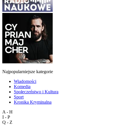
Najpopularniejsze kategorie
Wiadomości
Komedia
Społeczeństwo i Kultura
Sport
Kronika Kryminalna
A - H
I - P
Q - Z