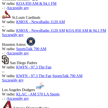
W radiu:
KOA 850 AM & 94.1 FM
-
:
-
Szczegóły gry
St.Louis Cardinals
W radiu:
KMOX - NewsRadio 1120 AM
-
-
W radiu:
KMOX - NewsRadio 1120 AM
KOA 850 AM & 94.1 FM
Szczegóły gry
Houston Astros
W radiu:
SportsTalk 790 AM
-
:
-
Szczegóły gry
San Diego Padres
W radiu:
KWFN - 97.3 The Fan
-
-
W radiu:
KWFN - 97.3 The Fan
SportsTalk 790 AM
Szczegóły gry
Los Angeles Dodgers
W radiu:
KLAC - AM 570 LA Sports
-
:
-
Szczegóły gry