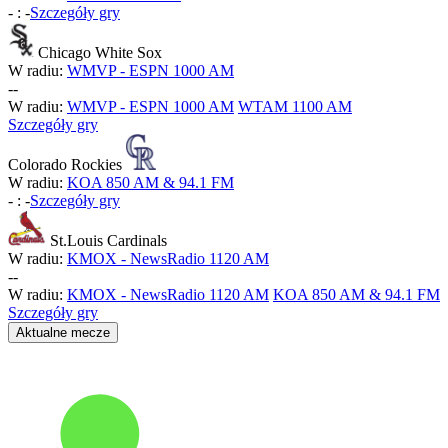
-
:
-
Szczegóły gry
Chicago White Sox
W radiu:
WMVP - ESPN 1000 AM
-
-
W radiu:
WMVP - ESPN 1000 AM
WTAM 1100 AM
Szczegóły gry
Colorado Rockies
W radiu:
KOA 850 AM & 94.1 FM
-
:
-
Szczegóły gry
St.Louis Cardinals
W radiu:
KMOX - NewsRadio 1120 AM
-
-
W radiu:
KMOX - NewsRadio 1120 AM
KOA 850 AM & 94.1 FM
Szczegóły gry
Aktualne mecze