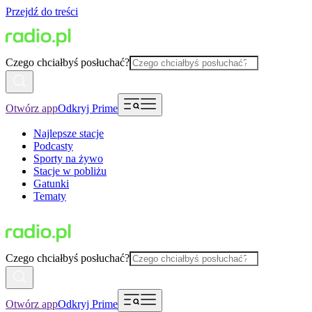
Przejdź do treści
Czego chciałbyś posłuchać?
Otwórz app
Odkryj Prime
Najlepsze stacje
Podcasty
Sporty na żywo
Stacje w pobliżu
Gatunki
Tematy
Czego chciałbyś posłuchać?
Otwórz app
Odkryj Prime