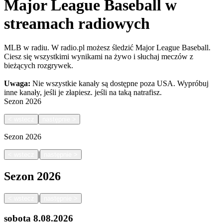
Major League Baseball w
streamach radiowych
MLB w radiu. W radio.pl możesz śledzić Major League Baseball.
Ciesz się wszystkimi wynikami na żywo i słuchaj meczów z
bieżących rozgrywek.
Uwaga:
Nie wszystkie kanały są dostępne poza USA. Wypróbuj
inne kanały, jeśli je złapiesz.
jeśli na taką natrafisz.
Sezon
2026
<
wstecz
następnie
>
Sezon
2026
|
<
wstecz
następnie
>
Sezon
2026
|
<
wstecz
następnie
>
sobota
8.08.2026