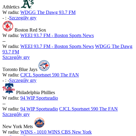
Athletics
W radiu:
WDGG The Dawg 93.7 FM
-
:
-
Szczegóły gry
Boston Red Sox
W radiu:
WEEI 93.7 FM - Boston Sports News
-
-
W radiu:
WEEI 93.7 FM - Boston Sports News
WDGG The Dawg
93.7 FM
Szczegóły gry
Toronto Blue Jays
W radiu:
CJCL Sportsnet 590 The FAN
-
:
-
Szczegóły gry
Philadelphia Phillies
W radiu:
94 WIP Sportsradio
-
-
W radiu:
94 WIP Sportsradio
CJCL Sportsnet 590 The FAN
Szczegóły gry
New York Mets
W radiu:
WINS - 1010 WINS CBS New York