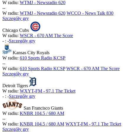
W radiu:
WTMJ - Newsradio 620
-
-
W radiu:
WTMJ - Newsradio 620
WCCO - News Talk 830
Szczegóły gry
Chicago Cubs
W radiu:
WSCR - 670 AM The Score
-
:
-
Szczegóły gry
Kansas City Royals
W radiu:
610 Sports Radio KCSP
-
-
W radiu:
610 Sports Radio KCSP
WSCR - 670 AM The Score
Szczegóły gry
Detroit Tigers
W radiu:
WXYT-FM - 97.1 The Ticket
-
:
-
Szczegóły gry
San Francisco Giants
W radiu:
KNBR 104.5 / 680 AM
-
-
W radiu:
KNBR 104.5 / 680 AM
WXYT-FM - 97.1 The Ticket
Szczegóły gry