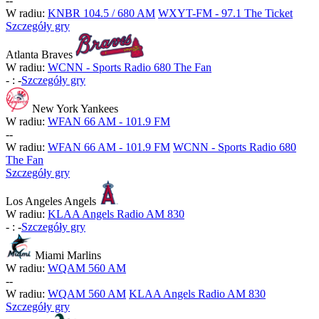
-
-
W radiu:
KNBR 104.5 / 680 AM
WXYT-FM - 97.1 The Ticket
Szczegóły gry
Atlanta Braves
W radiu:
WCNN - Sports Radio 680 The Fan
-
:
-
Szczegóły gry
New York Yankees
W radiu:
WFAN 66 AM - 101.9 FM
-
-
W radiu:
WFAN 66 AM - 101.9 FM
WCNN - Sports Radio 680
The Fan
Szczegóły gry
Los Angeles Angels
W radiu:
KLAA Angels Radio AM 830
-
:
-
Szczegóły gry
Miami Marlins
W radiu:
WQAM 560 AM
-
-
W radiu:
WQAM 560 AM
KLAA Angels Radio AM 830
Szczegóły gry