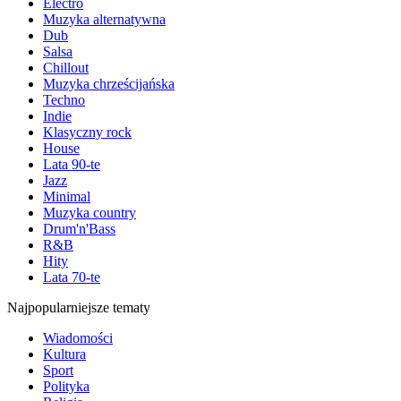
Electro
Muzyka alternatywna
Dub
Salsa
Chillout
Muzyka chrześcijańska
Techno
Indie
Klasyczny rock
House
Lata 90-te
Jazz
Minimal
Muzyka country
Drum'n'Bass
R&B
Hity
Lata 70-te
Najpopularniejsze tematy
Wiadomości
Kultura
Sport
Polityka