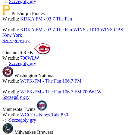
-
:
-
Szczegóły gry
Pittsburgh Pirates
W radiu:
KDKA FM - 93.7 The Fan
-
-
W radiu:
KDKA FM - 93.7 The Fan
WINS - 1010 WINS CBS
New York
Szczegóły gry
Cincinnati Reds
W radiu:
700WLW
-
:
-
Szczegóły gry
Washington Nationals
W radiu:
WJFK-FM - The Fan 106.7 FM
-
-
W radiu:
WJFK-FM - The Fan 106.7 FM
700WLW
Szczegóły gry
Minnesota Twins
W radiu:
WCCO - News Talk 830
-
:
-
Szczegóły gry
Milwaukee Brewers