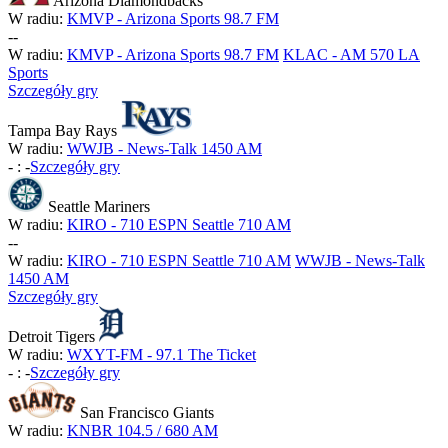
Arizona Diamondbacks
W radiu:
KMVP - Arizona Sports 98.7 FM
-
-
W radiu:
KMVP - Arizona Sports 98.7 FM
KLAC - AM 570 LA
Sports
Szczegóły gry
Tampa Bay Rays
W radiu:
WWJB - News-Talk 1450 AM
-
:
-
Szczegóły gry
Seattle Mariners
W radiu:
KIRO - 710 ESPN Seattle 710 AM
-
-
W radiu:
KIRO - 710 ESPN Seattle 710 AM
WWJB - News-Talk
1450 AM
Szczegóły gry
Detroit Tigers
W radiu:
WXYT-FM - 97.1 The Ticket
-
:
-
Szczegóły gry
San Francisco Giants
W radiu:
KNBR 104.5 / 680 AM