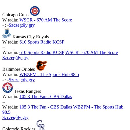
Chicago Cubs
W radiu:
WSCR - 670 AM The Score
-
:
-
Szczegóły gry
Kansas City Royals
W radiu:
610 Sports Radio KCSP
-
-
W radiu:
610 Sports Radio KCSP
WSCR - 670 AM The Score
Szczegóły gry
Baltimore Orioles
W radiu:
WBZFM - The Sports Hub 98.5
-
:
-
Szczegóły gry
Texas Rangers
W radiu:
105.3 The Fan - CBS Dallas
-
-
W radiu:
105.3 The Fan - CBS Dallas
WBZFM - The Sports Hub
98.5
Szczegóły gry
Colorado Rockies