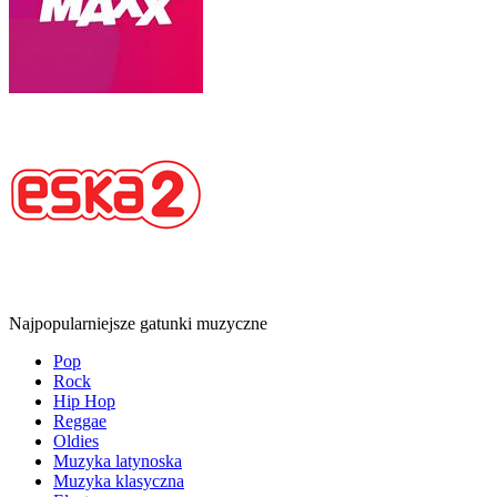
Najpopularniejsze gatunki muzyczne
Pop
Rock
Hip Hop
Reggae
Oldies
Muzyka latynoska
Muzyka klasyczna