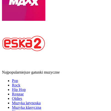
Najpopularniejsze gatunki muzyczne
Pop
Rock
Hip Hop
Reggae
Oldies
Muzyka latynoska
Muzyka klasyczna