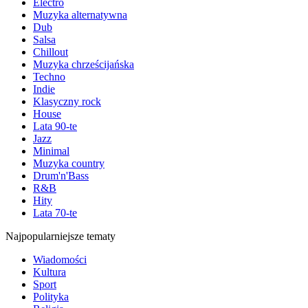
Electro
Muzyka alternatywna
Dub
Salsa
Chillout
Muzyka chrześcijańska
Techno
Indie
Klasyczny rock
House
Lata 90-te
Jazz
Minimal
Muzyka country
Drum'n'Bass
R&B
Hity
Lata 70-te
Najpopularniejsze tematy
Wiadomości
Kultura
Sport
Polityka