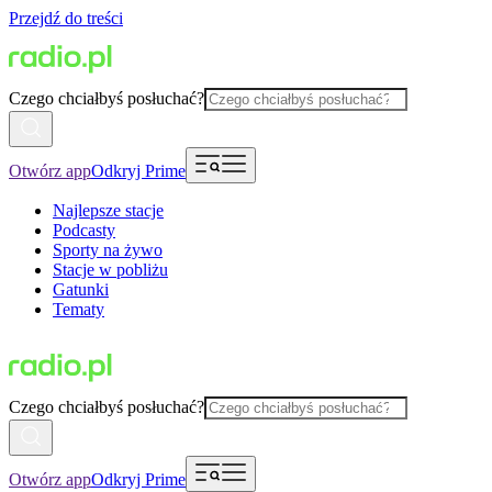
Przejdź do treści
Czego chciałbyś posłuchać?
Otwórz app
Odkryj Prime
Najlepsze stacje
Podcasty
Sporty na żywo
Stacje w pobliżu
Gatunki
Tematy
Czego chciałbyś posłuchać?
Otwórz app
Odkryj Prime