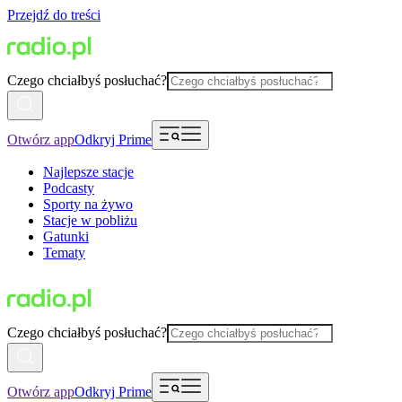
Przejdź do treści
Czego chciałbyś posłuchać?
Otwórz app
Odkryj Prime
Najlepsze stacje
Podcasty
Sporty na żywo
Stacje w pobliżu
Gatunki
Tematy
Czego chciałbyś posłuchać?
Otwórz app
Odkryj Prime