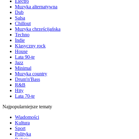
Electro
Muzyka alternatywna
Dub
Salsa
Chillout
Muzyka chrześcijańska
Techno
Indie
Klasyczny rock
House
Lata 90-te
Jazz
Minimal
Muzyka country
Drum'n'Bass
R&B
Hity
Lata 70-te
Najpopularniejsze tematy
Wiadomości
Kultura
Sport
Polityka