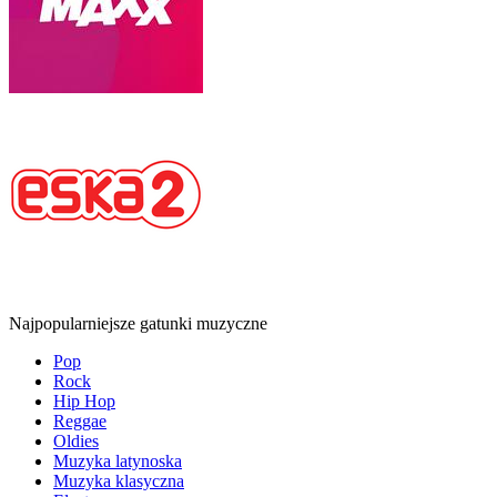
Najpopularniejsze gatunki muzyczne
Pop
Rock
Hip Hop
Reggae
Oldies
Muzyka latynoska
Muzyka klasyczna