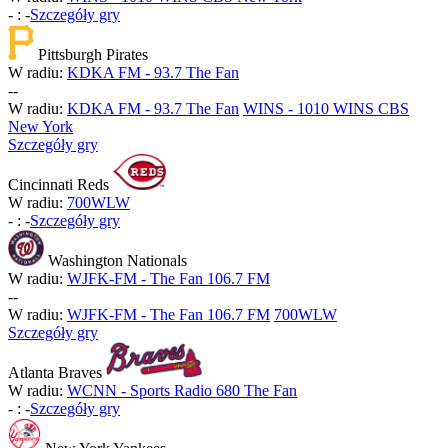
-
:
-
Szczegóły gry
Pittsburgh Pirates
W radiu:
KDKA FM - 93.7 The Fan
-
-
W radiu:
KDKA FM - 93.7 The Fan
WINS - 1010 WINS CBS
New York
Szczegóły gry
Cincinnati Reds
W radiu:
700WLW
-
:
-
Szczegóły gry
Washington Nationals
W radiu:
WJFK-FM - The Fan 106.7 FM
-
-
W radiu:
WJFK-FM - The Fan 106.7 FM
700WLW
Szczegóły gry
Atlanta Braves
W radiu:
WCNN - Sports Radio 680 The Fan
-
:
-
Szczegóły gry