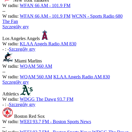
New York Yankees
W radiu:
WFAN 66 AM - 101.9 FM
-
-
W radiu:
WFAN 66 AM - 101.9 FM
WCNN - Sports Radio 680
The Fan
Szczegóły gry
Los Angeles Angels
W radiu:
KLAA Angels Radio AM 830
-
:
-
Szczegóły gry
Miami Marlins
W radiu:
WQAM 560 AM
-
-
W radiu:
WQAM 560 AM
KLAA Angels Radio AM 830
Szczegóły gry
Athletics
W radiu:
WDGG The Dawg 93.7 FM
-
:
-
Szczegóły gry
Boston Red Sox
W radiu:
WEEI 93.7 FM - Boston Sports News
-
-