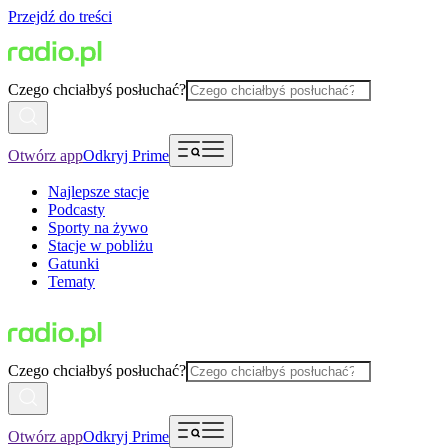
Przejdź do treści
Czego chciałbyś posłuchać?
Otwórz app
Odkryj Prime
Najlepsze stacje
Podcasty
Sporty na żywo
Stacje w pobliżu
Gatunki
Tematy
Czego chciałbyś posłuchać?
Otwórz app
Odkryj Prime