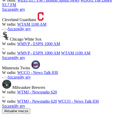
W radiu:
WEEI 93.7 FM - Boston Sports News
WDGG The Dawg
93.7 FM
Szczegóły gry
Cleveland Guardians
W radiu:
WTAM 1100 AM
-
:
-
Szczegóły gry
Chicago White Sox
W radiu:
WMVP - ESPN 1000 AM
-
-
W radiu:
WMVP - ESPN 1000 AM
WTAM 1100 AM
Szczegóły gry
Minnesota Twins
W radiu:
WCCO - News Talk 830
-
:
-
Szczegóły gry
Milwaukee Brewers
W radiu:
WTMJ - Newsradio 620
-
-
W radiu:
WTMJ - Newsradio 620
WCCO - News Talk 830
Szczegóły gry
Aktualne mecze