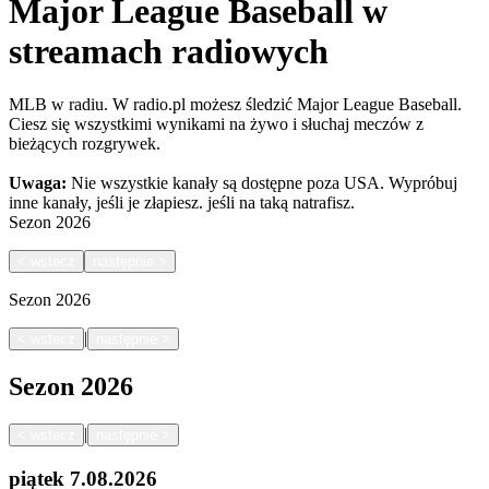
Major League Baseball w
streamach radiowych
MLB w radiu. W radio.pl możesz śledzić Major League Baseball.
Ciesz się wszystkimi wynikami na żywo i słuchaj meczów z
bieżących rozgrywek.
Uwaga:
Nie wszystkie kanały są dostępne poza USA. Wypróbuj
inne kanały, jeśli je złapiesz.
jeśli na taką natrafisz.
Sezon
2026
<
wstecz
następnie
>
Sezon
2026
|
<
wstecz
następnie
>
Sezon
2026
|
<
wstecz
następnie
>
piątek
7.08.2026