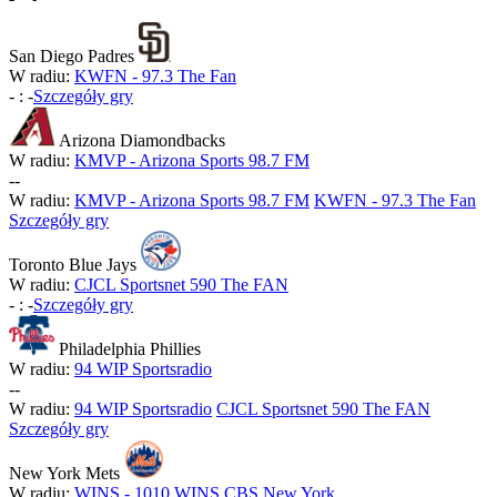
San Diego Padres
W radiu:
KWFN - 97.3 The Fan
-
:
-
Szczegóły gry
Arizona Diamondbacks
W radiu:
KMVP - Arizona Sports 98.7 FM
-
-
W radiu:
KMVP - Arizona Sports 98.7 FM
KWFN - 97.3 The Fan
Szczegóły gry
Toronto Blue Jays
W radiu:
CJCL Sportsnet 590 The FAN
-
:
-
Szczegóły gry
Philadelphia Phillies
W radiu:
94 WIP Sportsradio
-
-
W radiu:
94 WIP Sportsradio
CJCL Sportsnet 590 The FAN
Szczegóły gry
New York Mets
W radiu:
WINS - 1010 WINS CBS New York