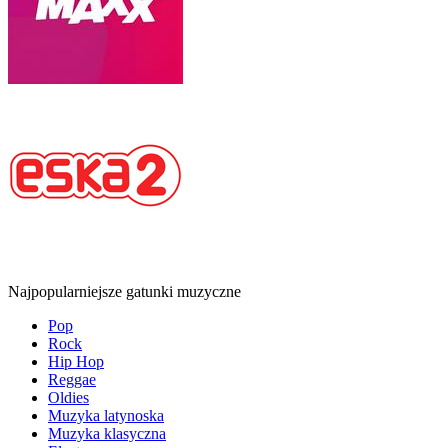
Najpopularniejsze gatunki muzyczne
Pop
Rock
Hip Hop
Reggae
Oldies
Muzyka latynoska
Muzyka klasyczna