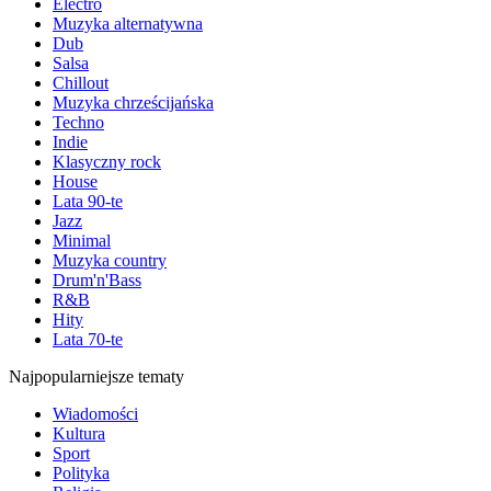
Electro
Muzyka alternatywna
Dub
Salsa
Chillout
Muzyka chrześcijańska
Techno
Indie
Klasyczny rock
House
Lata 90-te
Jazz
Minimal
Muzyka country
Drum'n'Bass
R&B
Hity
Lata 70-te
Najpopularniejsze tematy
Wiadomości
Kultura
Sport
Polityka