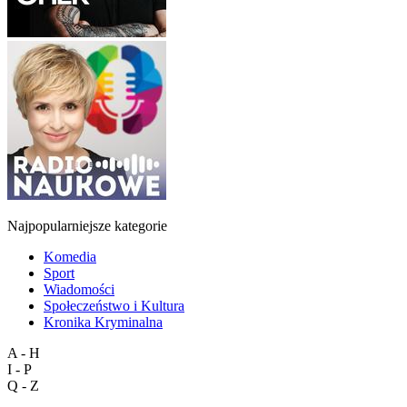
Najpopularniejsze kategorie
Komedia
Sport
Wiadomości
Społeczeństwo i Kultura
Kronika Kryminalna
A - H
I - P
Q - Z