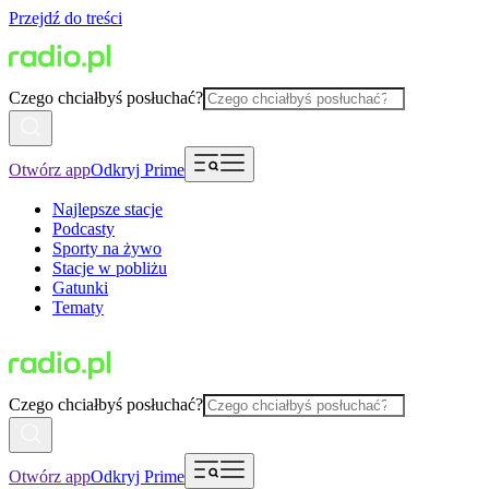
Przejdź do treści
Czego chciałbyś posłuchać?
Otwórz app
Odkryj Prime
Najlepsze stacje
Podcasty
Sporty na żywo
Stacje w pobliżu
Gatunki
Tematy
Czego chciałbyś posłuchać?
Otwórz app
Odkryj Prime