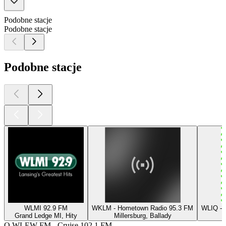
Podobne stacje
Podobne stacje
Podobne stacje
WLMI 92.9 FM
WKLM - Hometown Radio 95.3 FM
WLIQ - 
Grand Ledge MI, Hity
Millersburg, Ballady
O WLEW-FM - Cruise 102.1 FM