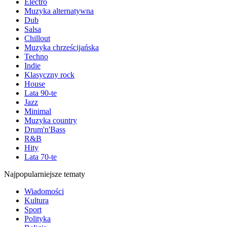
Electro
Muzyka alternatywna
Dub
Salsa
Chillout
Muzyka chrześcijańska
Techno
Indie
Klasyczny rock
House
Lata 90-te
Jazz
Minimal
Muzyka country
Drum'n'Bass
R&B
Hity
Lata 70-te
Najpopularniejsze tematy
Wiadomości
Kultura
Sport
Polityka