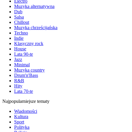
Electro
Muzyka alternatywna
Dub
Salsa
Chillout
Muzyka chrześcijańska
Techno
Indie
Klasyczny rock
House
Lata 90-te
Jazz
Minimal
Muzyka country
Drum'n'Bass
R&B
Hity
Lata 70-te
Najpopularniejsze tematy
Wiadomości
Kultura
Sport
Polityka