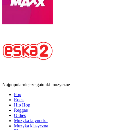
Najpopularniejsze gatunki muzyczne
Pop
Rock
Hip Hop
Reggae
Oldies
Muzyka latynoska
Muzyka klasyczna