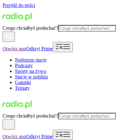
Przejdź do treści
Czego chciałbyś posłuchać?
Otwórz app
Odkryj Prime
Najlepsze stacje
Podcasty
Sporty na żywo
Stacje w pobliżu
Gatunki
Tematy
Czego chciałbyś posłuchać?
Otwórz app
Odkryj Prime