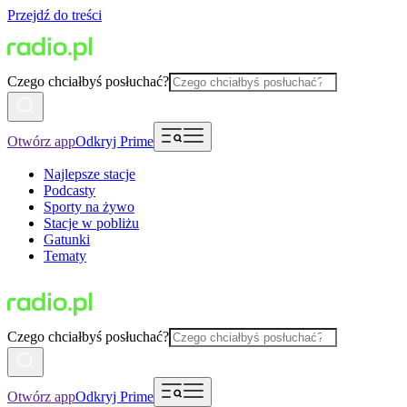
Przejdź do treści
Czego chciałbyś posłuchać?
Otwórz app
Odkryj Prime
Najlepsze stacje
Podcasty
Sporty na żywo
Stacje w pobliżu
Gatunki
Tematy
Czego chciałbyś posłuchać?
Otwórz app
Odkryj Prime