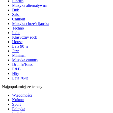
Electro
Muzyka alternatywna
Dub
Salsa
Chillout
Muzyka chrześcijańska
Techno
Indie
Klasyczny rock
House
Lata 90-te
Jazz
Minimal
Muzyka country
Drum'n'Bass
R&B
Hity
Lata 70-te
Najpopularniejsze tematy
Wiadomości
Kultura
Sport
Polityka