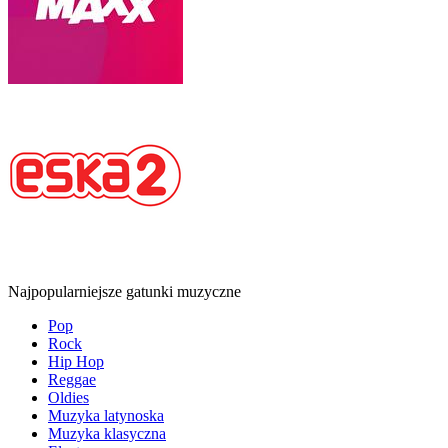
Najpopularniejsze gatunki muzyczne
Pop
Rock
Hip Hop
Reggae
Oldies
Muzyka latynoska
Muzyka klasyczna