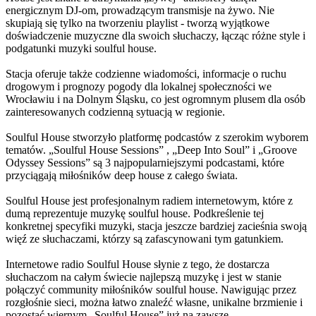
energicznym DJ-om, prowadzącym transmisje na żywo. Nie
skupiają się tylko na tworzeniu playlist - tworzą wyjątkowe
doświadczenie muzyczne dla swoich słuchaczy, łącząc różne style i
podgatunki muzyki soulful house.
Stacja oferuje także codzienne wiadomości, informacje o ruchu
drogowym i prognozy pogody dla lokalnej społeczności we
Wrocławiu i na Dolnym Śląsku, co jest ogromnym plusem dla osób
zainteresowanych codzienną sytuacją w regionie.
Soulful House stworzyło platformę podcastów z szerokim wyborem
tematów. „Soulful House Sessions” , „Deep Into Soul” i „Groove
Odyssey Sessions” są 3 najpopularniejszymi podcastami, które
przyciągają miłośników deep house z całego świata.
Soulful House jest profesjonalnym radiem internetowym, które z
dumą reprezentuje muzykę soulful house. Podkreślenie tej
konkretnej specyfiki muzyki, stacja jeszcze bardziej zacieśnia swoją
więź ze słuchaczami, którzy są zafascynowani tym gatunkiem.
Internetowe radio Soulful House słynie z tego, że dostarcza
słuchaczom na całym świecie najlepszą muzykę i jest w stanie
połączyć community miłośników soulful house. Nawigując przez
rozgłośnie sieci, można łatwo znaleźć własne, unikalne brzmienie i
pozostać wiernym „Soulful House” już na zawsze.