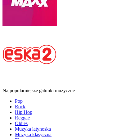
Najpopularniejsze gatunki muzyczne
Pop
Rock
Hip Hop
Reggae
Oldies
Muzyka latynoska
Muzyka klasyczna