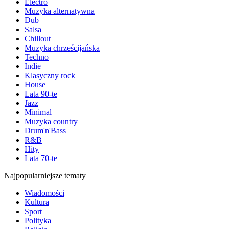
Electro
Muzyka alternatywna
Dub
Salsa
Chillout
Muzyka chrześcijańska
Techno
Indie
Klasyczny rock
House
Lata 90-te
Jazz
Minimal
Muzyka country
Drum'n'Bass
R&B
Hity
Lata 70-te
Najpopularniejsze tematy
Wiadomości
Kultura
Sport
Polityka