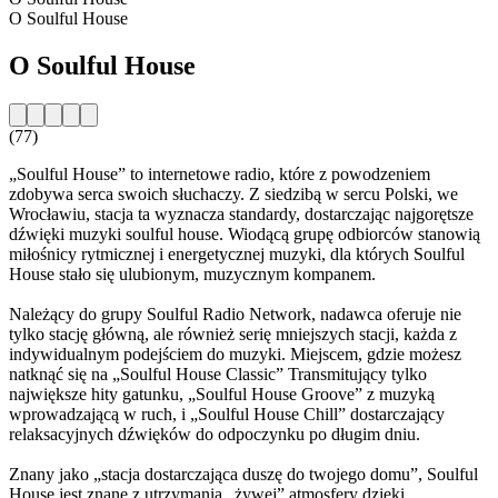
O Soulful House
O Soulful House
(77)
„Soulful House” to internetowe radio, które z powodzeniem
zdobywa serca swoich słuchaczy. Z siedzibą w sercu Polski, we
Wrocławiu, stacja ta wyznacza standardy, dostarczając najgorętsze
dźwięki muzyki soulful house. Wiodącą grupę odbiorców stanowią
miłośnicy rytmicznej i energetycznej muzyki, dla których Soulful
House stało się ulubionym, muzycznym kompanem.
Należący do grupy Soulful Radio Network, nadawca oferuje nie
tylko stację główną, ale również serię mniejszych stacji, każda z
indywidualnym podejściem do muzyki. Miejscem, gdzie możesz
natknąć się na „Soulful House Classic” Transmitujący tylko
największe hity gatunku, „Soulful House Groove” z muzyką
wprowadzającą w ruch, i „Soulful House Chill” dostarczający
relaksacyjnych dźwięków do odpoczynku po długim dniu.
Znany jako „stacja dostarczająca duszę do twojego domu”, Soulful
House jest znane z utrzymania „żywej” atmosfery dzięki