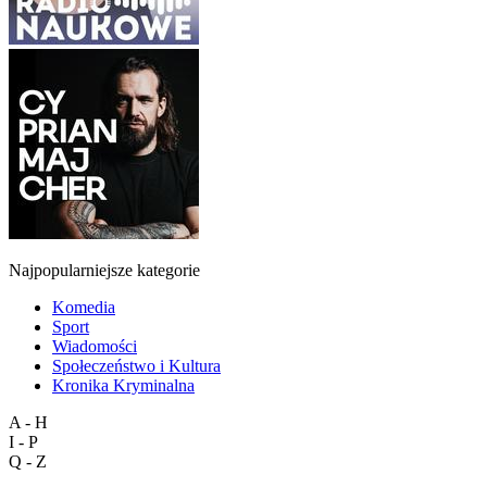
Najpopularniejsze kategorie
Komedia
Sport
Wiadomości
Społeczeństwo i Kultura
Kronika Kryminalna
A - H
I - P
Q - Z