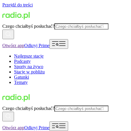
Przejdź do treści
Czego chciałbyś posłuchać?
Otwórz app
Odkryj Prime
Najlepsze stacje
Podcasty
Sporty na żywo
Stacje w pobliżu
Gatunki
Tematy
Czego chciałbyś posłuchać?
Otwórz app
Odkryj Prime