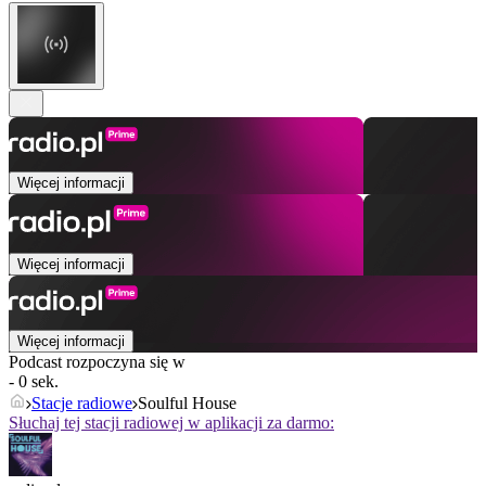
Więcej informacji
Więcej informacji
Więcej informacji
Podcast rozpoczyna się w
- 0 sek.
Stacje radiowe
Soulful House
Słuchaj tej stacji radiowej w aplikacji za darmo: