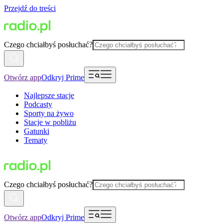
Przejdź do treści
Czego chciałbyś posłuchać?
Otwórz app
Odkryj Prime
Najlepsze stacje
Podcasty
Sporty na żywo
Stacje w pobliżu
Gatunki
Tematy
Czego chciałbyś posłuchać?
Otwórz app
Odkryj Prime