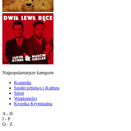
Najpopularniejsze kategorie
Komedia
Społeczeństwo i Kultura
Sport
Wiadomości
Kronika Kryminalna
A - H
I - P
Q - Z