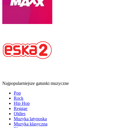
Najpopularniejsze gatunki muzyczne
Pop
Rock
Hip Hop
Reggae
Oldies
Muzyka latynoska
Muzyka klasyczna