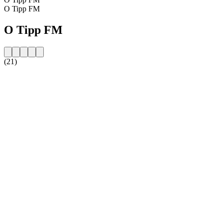
O Tipp FM
O Tipp FM
(21)
Strona internetowa stacji