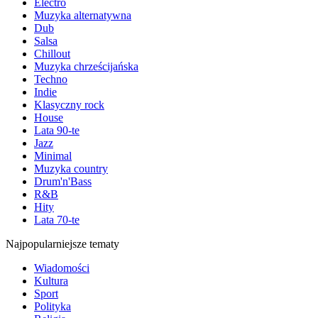
Electro
Muzyka alternatywna
Dub
Salsa
Chillout
Muzyka chrześcijańska
Techno
Indie
Klasyczny rock
House
Lata 90-te
Jazz
Minimal
Muzyka country
Drum'n'Bass
R&B
Hity
Lata 70-te
Najpopularniejsze tematy
Wiadomości
Kultura
Sport
Polityka