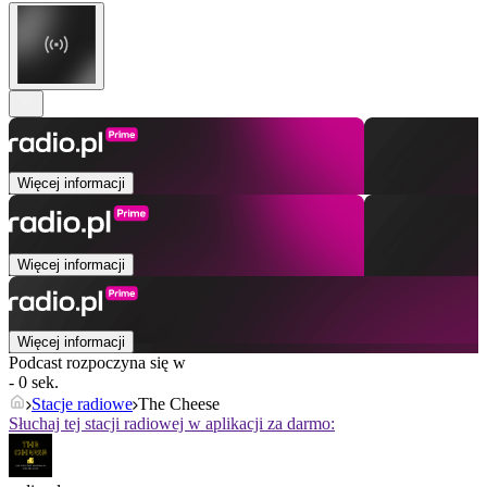
Więcej informacji
Więcej informacji
Więcej informacji
Podcast rozpoczyna się w
- 0 sek.
Stacje radiowe
The Cheese
Słuchaj tej stacji radiowej w aplikacji za darmo: