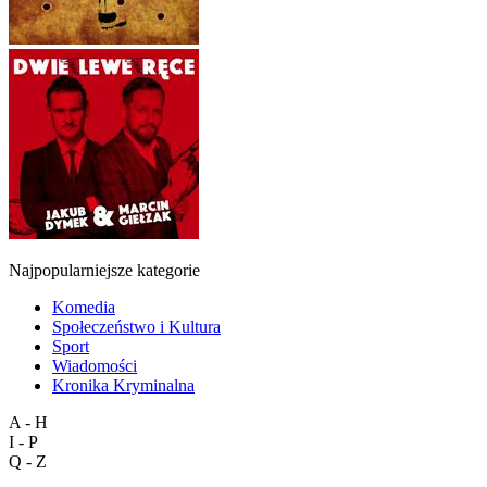
Najpopularniejsze kategorie
Komedia
Społeczeństwo i Kultura
Sport
Wiadomości
Kronika Kryminalna
A - H
I - P
Q - Z