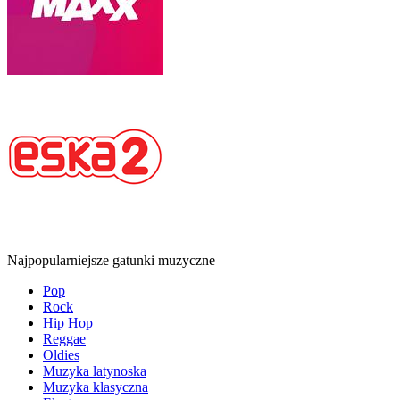
Najpopularniejsze gatunki muzyczne
Pop
Rock
Hip Hop
Reggae
Oldies
Muzyka latynoska
Muzyka klasyczna