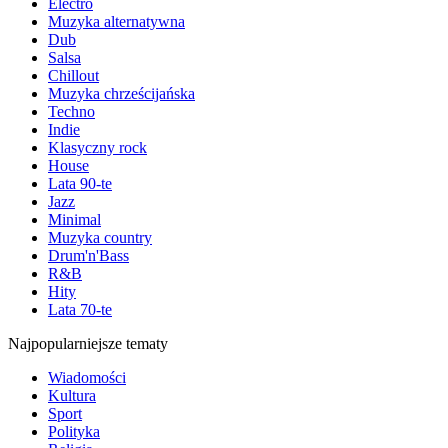
Electro
Muzyka alternatywna
Dub
Salsa
Chillout
Muzyka chrześcijańska
Techno
Indie
Klasyczny rock
House
Lata 90-te
Jazz
Minimal
Muzyka country
Drum'n'Bass
R&B
Hity
Lata 70-te
Najpopularniejsze tematy
Wiadomości
Kultura
Sport
Polityka