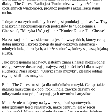
dlatego The Cheese Radio jest Twoim niezawodnym źródłem
codziennych wiadomości, prognoz pogody i aktualizacji stanu
ruchu.
Jednym z naszych unikalnych cech jest produkcja podcastów. Trzy
z naszych najpopularniejszych podcastów to "Codziennie z
Cheesem", "Muzyka i Więcej" oraz "Koniec Dnia z The Cheese".
Nasza stacja radiowa skierowana jest do wszystkich, którzy cenią
dobrą muzykę i szybki dostęp do najświeższych informacji -
młodych ludzi, dorosłych, a także seniorów, którzy są naszą lojalną
służbą.
Jako profesjonalni nadawcy, jesteśmy znani z naszej niezawodnej
usługi, zawsze dostarczając najwyższej jakości treści dla naszych
słuchaczy. Nasz slogan, "Usłysz smak muzyki", idealnie oddaje
czym jest dla nas muzyka.
Radio The Cheese to stacja dla miłośników muzyki. Ceniąc takie
gatunki muzyczne jak pop, rock i indie, zawsze dążymy do
odkrywania nowych, fascynujących utworów i artystów.
Mimo że nie nadajemy na żywo ze spotkań sportowych, ani nie
udostępniamy treści religijnych, nasze centrum jest w sercu
społeczności. Mamy za zadanie dostarczać to, co najważniejsze -