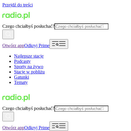
Przejdź do treści
Czego chciałbyś posłuchać?
Otwórz app
Odkryj Prime
Najlepsze stacje
Podcasty
Sporty na żywo
Stacje w pobliżu
Gatunki
Tematy
Czego chciałbyś posłuchać?
Otwórz app
Odkryj Prime