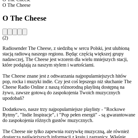
O The Cheese
O The Cheese
(2)
Radiosender The Cheese, z siedzibą w sercu Polski, jest ulubioną
stacją radiową naszego regionu. Będąc częścią większej grupy
nadawczej, The Cheese jest wzorem dla wielu mniejszych stacji,
które podążają za naszym stylem i wartościami.
The Cheese znane jest z odtwarzania najpopularniejszych hitów
pop, rocka i muzyki indie. Czy jest coś lepszego niż słuchanie The
Cheese Radio Online z naszą różnorodną playlistą dostępną na
żywo, zawsze gotową do zaspokojenia Twoich muzycznych
upodobań?
Dodatkowo, nasze trzy najpopularniejsze playlisty - "Rockowe
Rytmy", "Indie Inspiracje", i "Pop pełen energii" - są gwarantowane
do zaspokojenia różnych gustów muzycznych.
The Cheese nie tylko zapewnia rozrywkę muzyczną, ale również
dostarcza najświeższych informacji z kraju i zagranicy. Właśnie