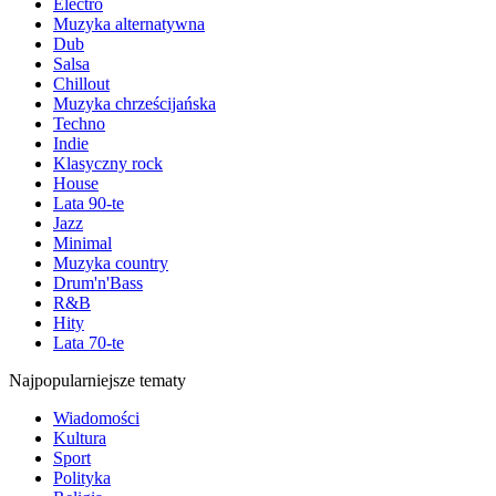
Electro
Muzyka alternatywna
Dub
Salsa
Chillout
Muzyka chrześcijańska
Techno
Indie
Klasyczny rock
House
Lata 90-te
Jazz
Minimal
Muzyka country
Drum'n'Bass
R&B
Hity
Lata 70-te
Najpopularniejsze tematy
Wiadomości
Kultura
Sport
Polityka