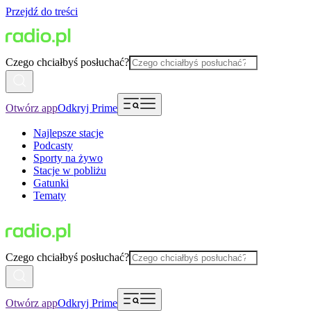
Przejdź do treści
Czego chciałbyś posłuchać?
Otwórz app
Odkryj Prime
Najlepsze stacje
Podcasty
Sporty na żywo
Stacje w pobliżu
Gatunki
Tematy
Czego chciałbyś posłuchać?
Otwórz app
Odkryj Prime