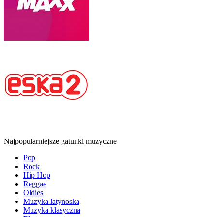
Najpopularniejsze gatunki muzyczne
Pop
Rock
Hip Hop
Reggae
Oldies
Muzyka latynoska
Muzyka klasyczna