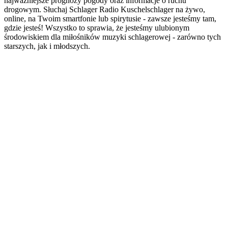
najważniejsze prognozy pogody oraz informacje o ruchu
drogowym. Słuchaj Schlager Radio Kuschelschlager na żywo,
online, na Twoim smartfonie lub spirytusie - zawsze jesteśmy tam,
gdzie jesteś! Wszystko to sprawia, że jesteśmy ulubionym
środowiskiem dla miłośników muzyki schlagerowej - zarówno tych
starszych, jak i młodszych.
Strona internetowa stacji