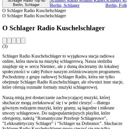
Schlager Radio Roland Kaiser
Schlager Ra
Schlager Radio Top 40
Berlin, Schlager
Berlin, Schlager
Berlin, Folk
O Schlager Radio Kuschelschlager
O Schlager Radio Kuschelschlager
O Schlager Radio Kuschelschlager
(3)
Schlager Radio Kuschelschlager to wyjątkowa stacja radiowa
online, która stawia na muzykę schlagerową. Nasza siedziba
znajduje się w sercu Niemiec, ale z dumą docieramy do lokalnej
społeczności w całej Polsce naszym zróżnicowanym programem.
Pochodzimy z grupy radiowej Schlager Radio, która nie tylko
obejmuje Schlager Radio Kuschelschlager, ale również inne stacje,
które oferują rozmaite formaty muzyki schlagerowej.
Naszą misją jest dostarczanie zachwycającej muzyki, której
słuchacze mogą zrelaksować się i w pełni cieszyć – dlatego
gównym rodzajem muzyki, który gramy, są łagodne i miłosne
utwory schlagerowe. Do najpopularniejszych playlist, które
oferujemy, należą "Romantyczne Przeboje Schlagerowe",
"Lekkoatletyczny Schlager" i "Schlager na Dobranoc". Słuchacze
Schlager Radio Kuschelschlager mogą cieszyć się nie tylko