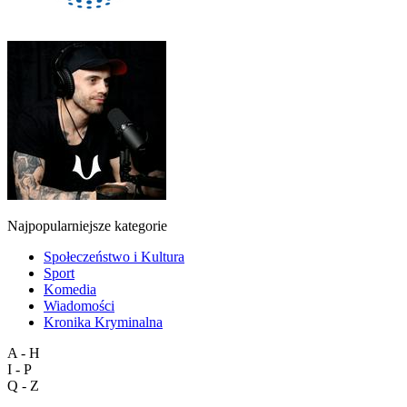
Najpopularniejsze kategorie
Społeczeństwo i Kultura
Sport
Komedia
Wiadomości
Kronika Kryminalna
A - H
I - P
Q - Z