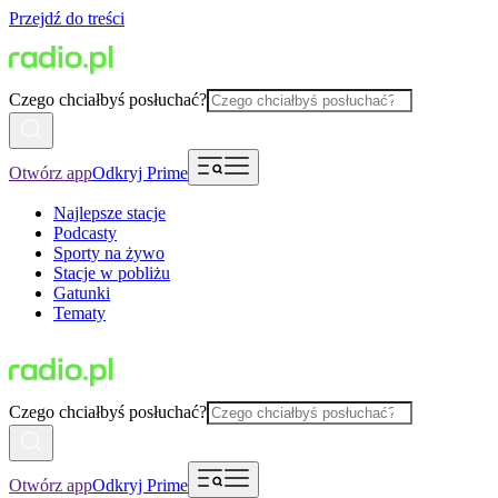
Przejdź do treści
Czego chciałbyś posłuchać?
Otwórz app
Odkryj Prime
Najlepsze stacje
Podcasty
Sporty na żywo
Stacje w pobliżu
Gatunki
Tematy
Czego chciałbyś posłuchać?
Otwórz app
Odkryj Prime