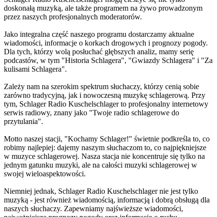
doskonałą muzyką, ale także programem na żywo prowadzonym
przez naszych profesjonalnych moderatorów.
Jako integralna część naszego programu dostarczamy aktualne
wiadomości, informacje o korkach drogowych i prognozy pogody.
Dla tych, którzy wolą posłuchać głębszych analiz, mamy serię
podcastów, w tym "Historia Schlagera", "Gwiazdy Schlagera" i "Za
kulisami Schlagera".
Zależy nam na szerokim spektrum słuchaczy, którzy cenią sobie
zarówno tradycyjną, jak i nowoczesną muzykę schlagerową. Przy
tym, Schlager Radio Kuschelschlager to profesjonalny internetowy
serwis radiowy, znany jako "Twoje radio schlagerowe do
przytulania".
Motto naszej stacji, "Kochamy Schlager!" świetnie podkreśla to, co
robimy najlepiej: dajemy naszym słuchaczom to, co najpiękniejsze
w muzyce schlagerowej. Nasza stacja nie koncentruje się tylko na
jednym gatunku muzyki, ale na całości muzyki schlagerowej w
swojej wieloaspektowości.
Niemniej jednak, Schlager Radio Kuschelschlager nie jest tylko
muzyką - jest również wiadomością, informacją i dobrą obsługą dla
naszych słuchaczy. Zapewniamy najświeższe wiadomości,