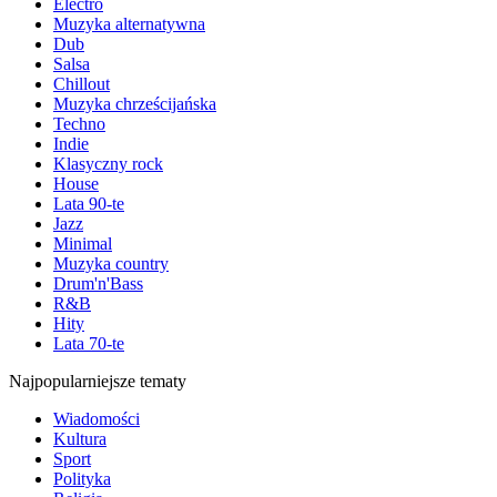
Electro
Muzyka alternatywna
Dub
Salsa
Chillout
Muzyka chrześcijańska
Techno
Indie
Klasyczny rock
House
Lata 90-te
Jazz
Minimal
Muzyka country
Drum'n'Bass
R&B
Hity
Lata 70-te
Najpopularniejsze tematy
Wiadomości
Kultura
Sport
Polityka