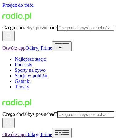
Przejdź do treści
Czego chciałbyś posłuchać?
Otwórz app
Odkryj Prime
Najlepsze stacje
Podcasty
Sporty na żywo
Stacje w pobliżu
Gatunki
Tematy
Czego chciałbyś posłuchać?
Otwórz app
Odkryj Prime