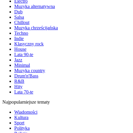
Electro
Muzyka alternatywna
Dub
Salsa
Chillout
Muzyka chrześcijańska
Techno
Indie
Klasyczny rock
House
Lata 90-te
Jazz
Minimal
Muzyka country
Drum'n'Bass
R&B
Hity
Lata 70-te
Najpopularniejsze tematy
Wiadomości
Kultura
Sport
Polityka