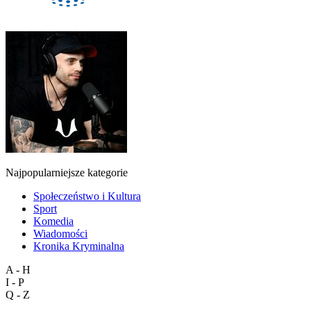
Najpopularniejsze kategorie
Społeczeństwo i Kultura
Sport
Komedia
Wiadomości
Kronika Kryminalna
A - H
I - P
Q - Z