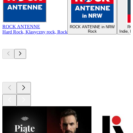
ROCK ANTENNE
ROCK ANTENNE in NRW
RO
Rock
Indie, 
Hard Rock, Klasyczny rock, Rock
Najlepsze
podcasty
Najlepsze
podcasty
Najlepsze
podcasty