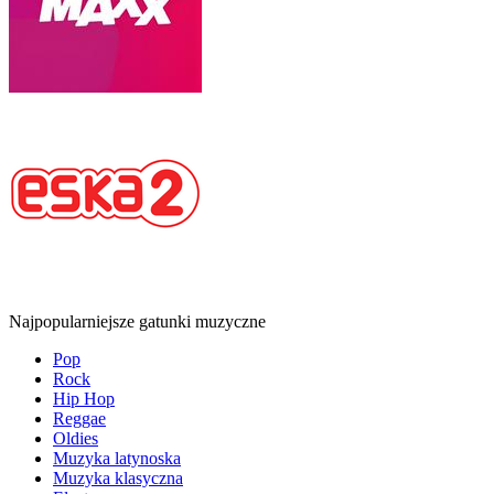
Najpopularniejsze gatunki muzyczne
Pop
Rock
Hip Hop
Reggae
Oldies
Muzyka latynoska
Muzyka klasyczna