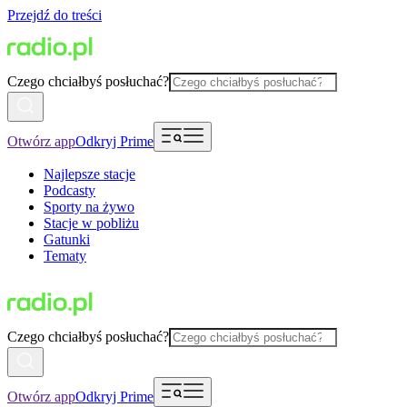
Przejdź do treści
Czego chciałbyś posłuchać?
Otwórz app
Odkryj Prime
Najlepsze stacje
Podcasty
Sporty na żywo
Stacje w pobliżu
Gatunki
Tematy
Czego chciałbyś posłuchać?
Otwórz app
Odkryj Prime