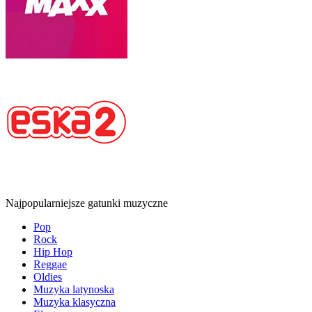
Najpopularniejsze gatunki muzyczne
Pop
Rock
Hip Hop
Reggae
Oldies
Muzyka latynoska
Muzyka klasyczna