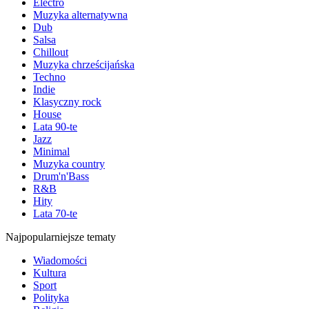
Electro
Muzyka alternatywna
Dub
Salsa
Chillout
Muzyka chrześcijańska
Techno
Indie
Klasyczny rock
House
Lata 90-te
Jazz
Minimal
Muzyka country
Drum'n'Bass
R&B
Hity
Lata 70-te
Najpopularniejsze tematy
Wiadomości
Kultura
Sport
Polityka