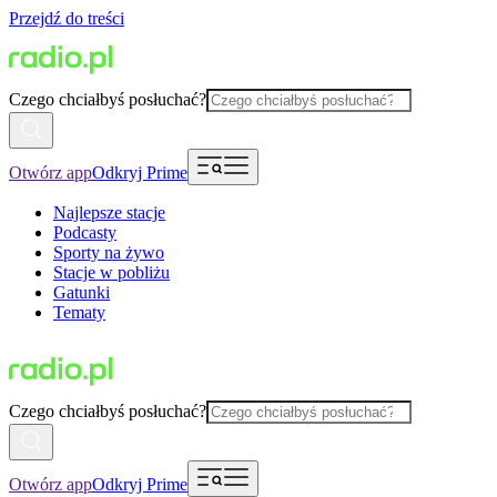
Przejdź do treści
Czego chciałbyś posłuchać?
Otwórz app
Odkryj Prime
Najlepsze stacje
Podcasty
Sporty na żywo
Stacje w pobliżu
Gatunki
Tematy
Czego chciałbyś posłuchać?
Otwórz app
Odkryj Prime