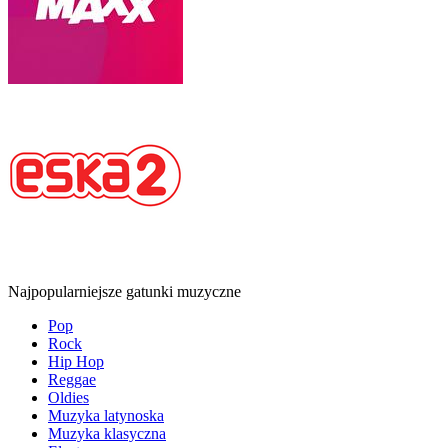
Najpopularniejsze gatunki muzyczne
Pop
Rock
Hip Hop
Reggae
Oldies
Muzyka latynoska
Muzyka klasyczna