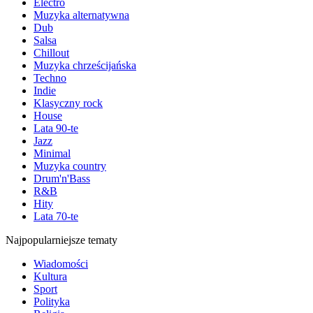
Electro
Muzyka alternatywna
Dub
Salsa
Chillout
Muzyka chrześcijańska
Techno
Indie
Klasyczny rock
House
Lata 90-te
Jazz
Minimal
Muzyka country
Drum'n'Bass
R&B
Hity
Lata 70-te
Najpopularniejsze tematy
Wiadomości
Kultura
Sport
Polityka