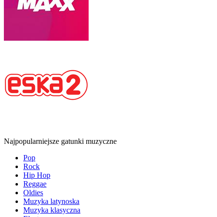
Najpopularniejsze gatunki muzyczne
Pop
Rock
Hip Hop
Reggae
Oldies
Muzyka latynoska
Muzyka klasyczna