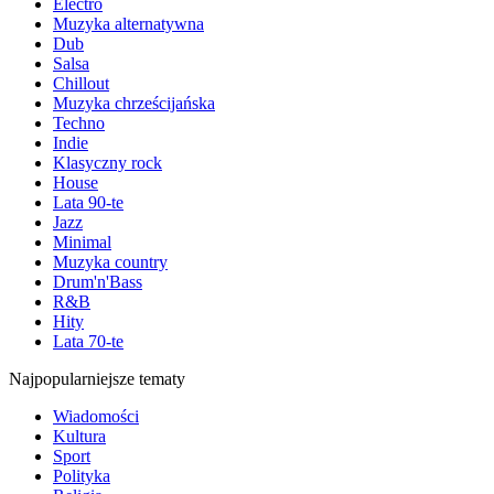
Electro
Muzyka alternatywna
Dub
Salsa
Chillout
Muzyka chrześcijańska
Techno
Indie
Klasyczny rock
House
Lata 90-te
Jazz
Minimal
Muzyka country
Drum'n'Bass
R&B
Hity
Lata 70-te
Najpopularniejsze tematy
Wiadomości
Kultura
Sport
Polityka