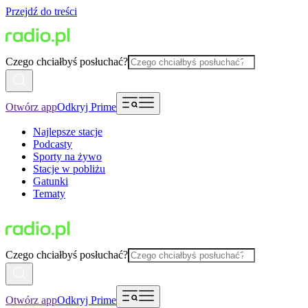
Przejdź do treści
Czego chciałbyś posłuchać?
Otwórz app
Odkryj Prime
Najlepsze stacje
Podcasty
Sporty na żywo
Stacje w pobliżu
Gatunki
Tematy
Czego chciałbyś posłuchać?
Otwórz app
Odkryj Prime