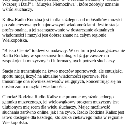
Wczoraj i Dziś" i "Muzyka Niemożliwa", które zdobyły uznanie
wśród słuchaczy.
Kalisz Radio Rodzina jest tu dla każdego - od miłośników muzyki
po zainteresowanych najnowszymi wiadomościami. Jest to stacja
profesjonalna, a jej zaangażowanie w dostarczanie aktualnych
wiadomości i muzyki jest dobrze znane na całym regionie
Wielkopolska.
"Blisko Ciebie" to dewiza nadawcy. W centrum jest zaangażowanie
Radia Rodziny w społeczność lokalną, zdążając zawsze do
zaspokojenia muzycznych i informacyjnych potrzeb słuchaczy.
Stacja nie transmisuje na żywo meczów sportowych, ale entuzjaści
sportu mogą liczyć na aktualne wiadomości sportowe. Nie
transmituje ona również serwisów religijnych, koncentrując się na
dostarczaniu muzyki i wiadomości.
Chociaż Rodzina Radio Kalisz nie promuje wyraźnie jednego
gatunku muzycznego, jej wielowątkowy program muzyczny jest
ulubionym miejscem dla wielu słuchaczy. Mając możliwość
słuchania zarówno online, jak i na żywo, Radio Rodzina Kalisz jest
łatwo dostępne dla każdego, kto szuka ciekawego radia w regionie
Wielkopolska.