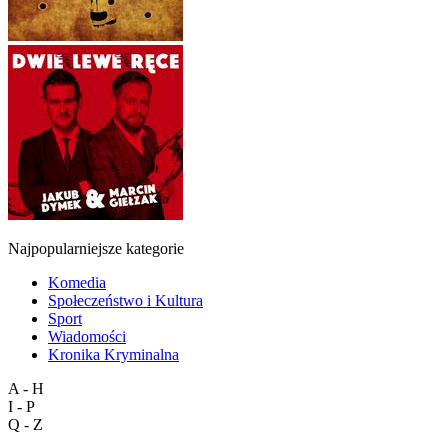
Najpopularniejsze kategorie
Komedia
Społeczeństwo i Kultura
Sport
Wiadomości
Kronika Kryminalna
A - H
I - P
Q - Z