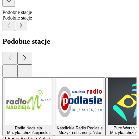
Podobne stacje
Podobne stacje
Podobne stacje
Radio Nadzieja
Katolickie Radio Podlasie
Pure Worship
Muzyka chrześcijańska
Muzyka chrześcijańska
Muzyka chrześc
O Radio Rodzina Kalisz