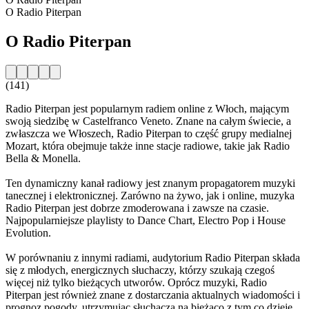
O Radio Piterpan
O Radio Piterpan
(141)
Radio Piterpan jest popularnym radiem online z Włoch, mającym
swoją siedzibę w Castelfranco Veneto. Znane na całym świecie, a
zwłaszcza we Włoszech, Radio Piterpan to część grupy medialnej
Mozart, która obejmuje także inne stacje radiowe, takie jak Radio
Bella & Monella.
Ten dynamiczny kanał radiowy jest znanym propagatorem muzyki
tanecznej i elektronicznej. Zarówno na żywo, jak i online, muzyka
Radio Piterpan jest dobrze zmoderowana i zawsze na czasie.
Najpopularniejsze playlisty to Dance Chart, Electro Pop i House
Evolution.
W porównaniu z innymi radiami, audytorium Radio Piterpan składa
się z młodych, energicznych słuchaczy, którzy szukają czegoś
więcej niż tylko bieżących utworów. Oprócz muzyki, Radio
Piterpan jest również znane z dostarczania aktualnych wiadomości i
prognoz pogody, utrzymując słuchacza na bieżąco z tym co dzieje