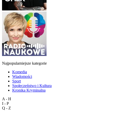
Najpopularniejsze kategorie
Komedia
Wiadomości
Sport
Społeczeństwo i Kultura
Kronika Kryminalna
A - H
I - P
Q - Z