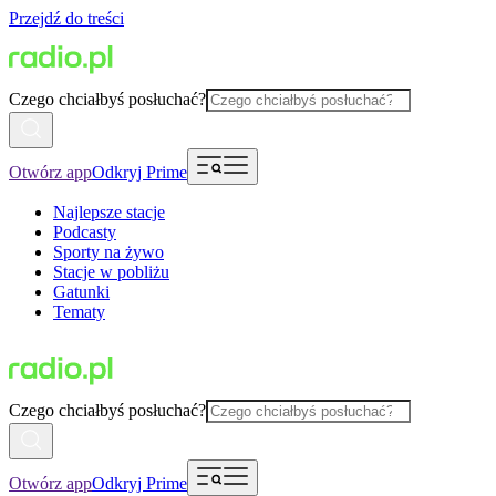
Przejdź do treści
Czego chciałbyś posłuchać?
Otwórz app
Odkryj Prime
Najlepsze stacje
Podcasty
Sporty na żywo
Stacje w pobliżu
Gatunki
Tematy
Czego chciałbyś posłuchać?
Otwórz app
Odkryj Prime