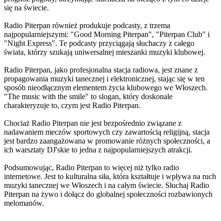
się na świecie.
Radio Piterpan również produkuje podcasty, z trzema
najpopularniejszymi: "Good Morning Piterpan", "Piterpan Club" i
"Night Express". Te podcasty przyciągają słuchaczy z całego
świata, którzy szukają uniwersalnej mieszanki muzyki klubowej.
Radio Piterpan, jako profesjonalna stacja radiowa, jest znane z
propagowania muzyki tanecznej i elektronicznej, stając się w ten
sposób nieodłącznym elementem życia klubowego we Włoszech.
"The music with the smile" to slogan, który doskonale
charakteryzuje to, czym jest Radio Piterpan.
Chociaż Radio Piterpan nie jest bezpośrednio związane z
nadawaniem meczów sportowych czy zawartością religijną, stacja
jest bardzo zaangażowana w promowanie różnych społeczności, a
ich warsztaty DJ'skie to jedna z najpopularniejszych atrakcji.
Podsumowując, Radio Piterpan to więcej niż tylko radio
internetowe. Jest to kulturalna siła, która kształtuje i wpływa na ruch
muzyki tanecznej we Włoszech i na całym świecie. Słuchaj Radio
Piterpan na żywo i dołącz do globalnej społeczności rozbawionych
melomanów.
Strona internetowa stacji