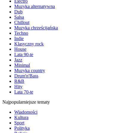
Electro
Muzyka alternatywna
Dub
Salsa
Chillout
Muzyka chrześcijańska
Techno
Indie
Klasyczny rock
House
Lata 90-te
Jazz
Minimal
Muzyka country
Drum'n'Bass
R&B
Hity
Lata 70-te
Najpopularniejsze tematy
Wiadomości
Kultura
Sport
Polityka