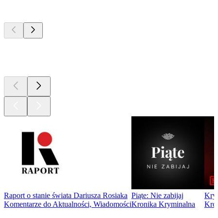
Najlepsze
podcasty
Najlepsze
podcasty
Najlepsze
podcasty
Raport o stanie świata Dariusza Rosiaka
Piąte: Nie zabijaj
Kry
Komentarze do Aktualności, Wiadomości
Kronika Kryminalna
Kro