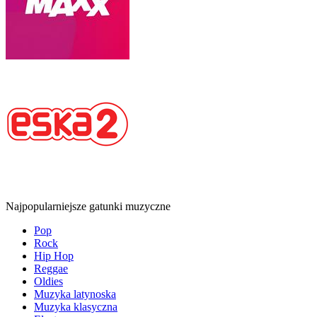
Najpopularniejsze gatunki muzyczne
Pop
Rock
Hip Hop
Reggae
Oldies
Muzyka latynoska
Muzyka klasyczna