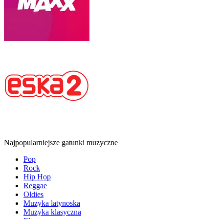
Najpopularniejsze gatunki muzyczne
Pop
Rock
Hip Hop
Reggae
Oldies
Muzyka latynoska
Muzyka klasyczna