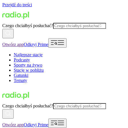
Przejdź do treści
Czego chciałbyś posłuchać?
Otwórz app
Odkryj Prime
Najlepsze stacje
Podcasty
Sporty na żywo
Stacje w pobliżu
Gatunki
Tematy
Czego chciałbyś posłuchać?
Otwórz app
Odkryj Prime