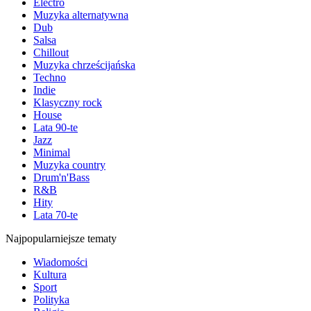
Electro
Muzyka alternatywna
Dub
Salsa
Chillout
Muzyka chrześcijańska
Techno
Indie
Klasyczny rock
House
Lata 90-te
Jazz
Minimal
Muzyka country
Drum'n'Bass
R&B
Hity
Lata 70-te
Najpopularniejsze tematy
Wiadomości
Kultura
Sport
Polityka