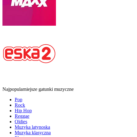
Najpopularniejsze gatunki muzyczne
Pop
Rock
Hip Hop
Reggae
Oldies
Muzyka latynoska
Muzyka klasyczna