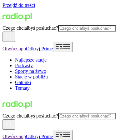
Przejdź do treści
Czego chciałbyś posłuchać?
Otwórz app
Odkryj Prime
Najlepsze stacje
Podcasty
Sporty na żywo
Stacje w pobliżu
Gatunki
Tematy
Czego chciałbyś posłuchać?
Otwórz app
Odkryj Prime