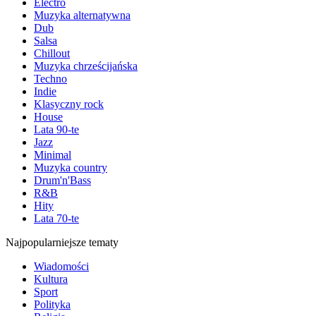
Electro
Muzyka alternatywna
Dub
Salsa
Chillout
Muzyka chrześcijańska
Techno
Indie
Klasyczny rock
House
Lata 90-te
Jazz
Minimal
Muzyka country
Drum'n'Bass
R&B
Hity
Lata 70-te
Najpopularniejsze tematy
Wiadomości
Kultura
Sport
Polityka