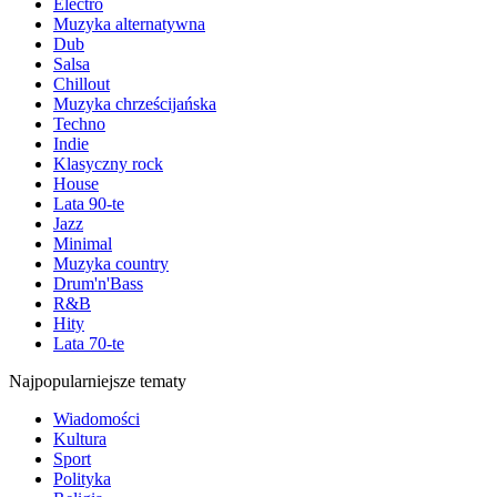
Electro
Muzyka alternatywna
Dub
Salsa
Chillout
Muzyka chrześcijańska
Techno
Indie
Klasyczny rock
House
Lata 90-te
Jazz
Minimal
Muzyka country
Drum'n'Bass
R&B
Hity
Lata 70-te
Najpopularniejsze tematy
Wiadomości
Kultura
Sport
Polityka