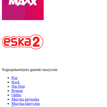
Najpopularniejsze gatunki muzyczne
Pop
Rock
Hip Hop
Reggae
Oldies
Muzyka latynoska
Muzyka klasyczna