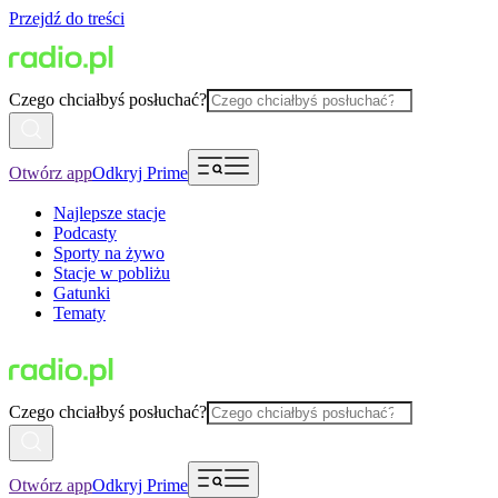
Przejdź do treści
Czego chciałbyś posłuchać?
Otwórz app
Odkryj Prime
Najlepsze stacje
Podcasty
Sporty na żywo
Stacje w pobliżu
Gatunki
Tematy
Czego chciałbyś posłuchać?
Otwórz app
Odkryj Prime