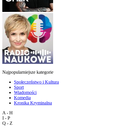
Najpopularniejsze kategorie
Społeczeństwo i Kultura
Sport
Wiadomości
Komedia
Kronika Kryminalna
A - H
I - P
Q - Z