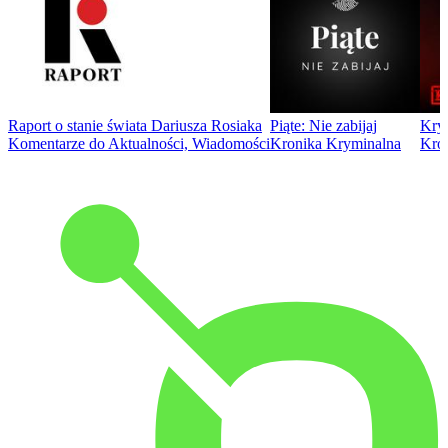
Raport o stanie świata Dariusza Rosiaka
Piąte: Nie zabijaj
Kry
Komentarze do Aktualności, Wiadomości
Kronika Kryminalna
Kro