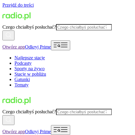
Przejdź do treści
Czego chciałbyś posłuchać?
Otwórz app
Odkryj Prime
Najlepsze stacje
Podcasty
Sporty na żywo
Stacje w pobliżu
Gatunki
Tematy
Czego chciałbyś posłuchać?
Otwórz app
Odkryj Prime