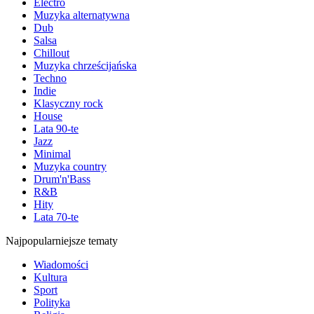
Electro
Muzyka alternatywna
Dub
Salsa
Chillout
Muzyka chrześcijańska
Techno
Indie
Klasyczny rock
House
Lata 90-te
Jazz
Minimal
Muzyka country
Drum'n'Bass
R&B
Hity
Lata 70-te
Najpopularniejsze tematy
Wiadomości
Kultura
Sport
Polityka