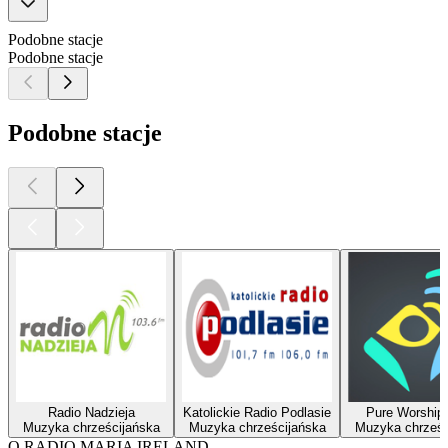
Podobne stacje
Podobne stacje
Podobne stacje
Radio Nadzieja
Katolickie Radio Podlasie
Pure Worship
Muzyka chrześcijańska
Muzyka chrześcijańska
Muzyka chrześc
O RADIO MARIA IRELAND