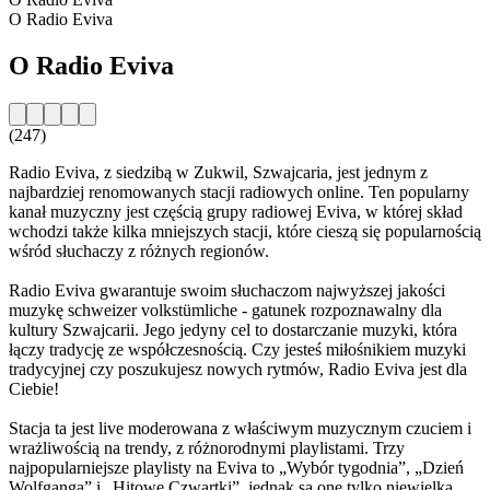
O Radio Eviva
O Radio Eviva
(247)
Radio Eviva, z siedzibą w Zukwil, Szwajcaria, jest jednym z
najbardziej renomowanych stacji radiowych online. Ten popularny
kanał muzyczny jest częścią grupy radiowej Eviva, w której skład
wchodzi także kilka mniejszych stacji, które cieszą się popularnością
wśród słuchaczy z różnych regionów.
Radio Eviva gwarantuje swoim słuchaczom najwyższej jakości
muzykę schweizer volkstümliche - gatunek rozpoznawalny dla
kultury Szwajcarii. Jego jedyny cel to dostarczanie muzyki, która
łączy tradycję ze współczesnością. Czy jesteś miłośnikiem muzyki
tradycyjnej czy poszukujesz nowych rytmów, Radio Eviva jest dla
Ciebie!
Stacja ta jest live moderowana z właściwym muzycznym czuciem i
wrażliwością na trendy, z różnorodnymi playlistami. Trzy
najpopularniejsze playlisty na Eviva to „Wybór tygodnia”, „Dzień
Wolfganga” i „Hitowe Czwartki”, jednak są one tylko niewielką