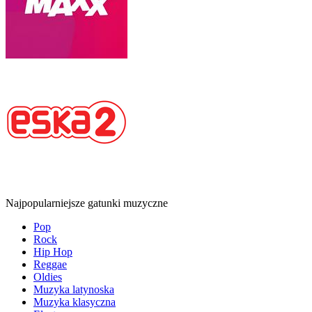
Najpopularniejsze gatunki muzyczne
Pop
Rock
Hip Hop
Reggae
Oldies
Muzyka latynoska
Muzyka klasyczna