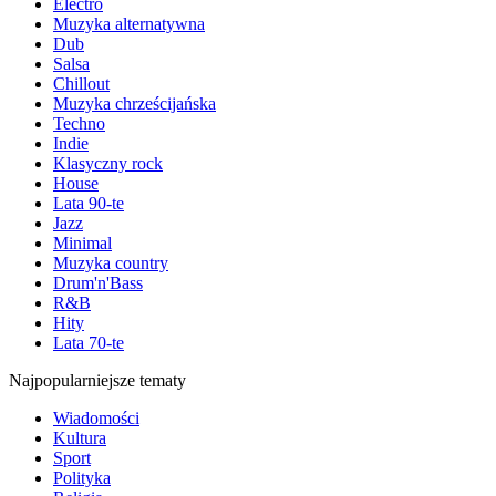
Electro
Muzyka alternatywna
Dub
Salsa
Chillout
Muzyka chrześcijańska
Techno
Indie
Klasyczny rock
House
Lata 90-te
Jazz
Minimal
Muzyka country
Drum'n'Bass
R&B
Hity
Lata 70-te
Najpopularniejsze tematy
Wiadomości
Kultura
Sport
Polityka