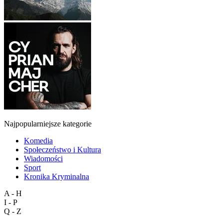
Najpopularniejsze kategorie
Komedia
Społeczeństwo i Kultura
Wiadomości
Sport
Kronika Kryminalna
A - H
I - P
Q - Z