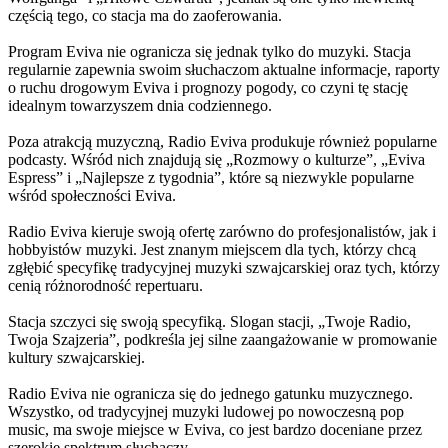
częścią tego, co stacja ma do zaoferowania.
Program Eviva nie ogranicza się jednak tylko do muzyki. Stacja
regularnie zapewnia swoim słuchaczom aktualne informacje, raporty
o ruchu drogowym Eviva i prognozy pogody, co czyni tę stację
idealnym towarzyszem dnia codziennego.
Poza atrakcją muzyczną, Radio Eviva produkuje również popularne
podcasty. Wśród nich znajdują się „Rozmowy o kulturze”, „Eviva
Espress” i „Najlepsze z tygodnia”, które są niezwykle popularne
wśród społeczności Eviva.
Radio Eviva kieruje swoją ofertę zarówno do profesjonalistów, jak i
hobbyistów muzyki. Jest znanym miejscem dla tych, którzy chcą
zgłębić specyfikę tradycyjnej muzyki szwajcarskiej oraz tych, którzy
cenią różnorodność repertuaru.
Stacja szczyci się swoją specyfiką. Slogan stacji, „Twoje Radio,
Twoja Szajzeria”, podkreśla jej silne zaangażowanie w promowanie
kultury szwajcarskiej.
Radio Eviva nie ogranicza się do jednego gatunku muzycznego.
Wszystko, od tradycyjnej muzyki ludowej po nowoczesną pop
music, ma swoje miejsce w Eviva, co jest bardzo doceniane przez
szerokie spektrum słuchaczy.