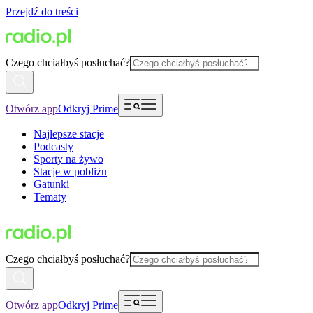
Przejdź do treści
Czego chciałbyś posłuchać?
Otwórz app
Odkryj Prime
Najlepsze stacje
Podcasty
Sporty na żywo
Stacje w pobliżu
Gatunki
Tematy
Czego chciałbyś posłuchać?
Otwórz app
Odkryj Prime