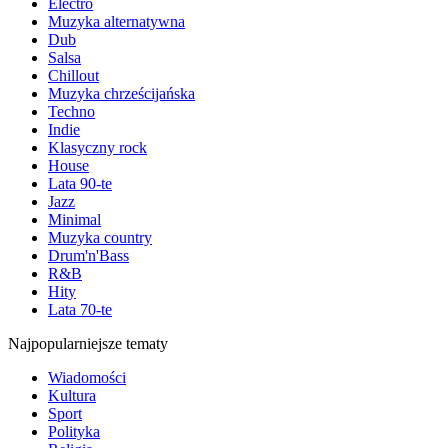
Electro
Muzyka alternatywna
Dub
Salsa
Chillout
Muzyka chrześcijańska
Techno
Indie
Klasyczny rock
House
Lata 90-te
Jazz
Minimal
Muzyka country
Drum'n'Bass
R&B
Hity
Lata 70-te
Najpopularniejsze tematy
Wiadomości
Kultura
Sport
Polityka