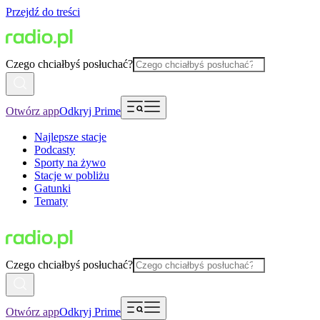
Przejdź do treści
Czego chciałbyś posłuchać?
Otwórz app
Odkryj Prime
Najlepsze stacje
Podcasty
Sporty na żywo
Stacje w pobliżu
Gatunki
Tematy
Czego chciałbyś posłuchać?
Otwórz app
Odkryj Prime