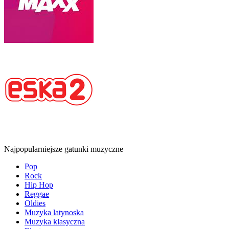
Najpopularniejsze gatunki muzyczne
Pop
Rock
Hip Hop
Reggae
Oldies
Muzyka latynoska
Muzyka klasyczna