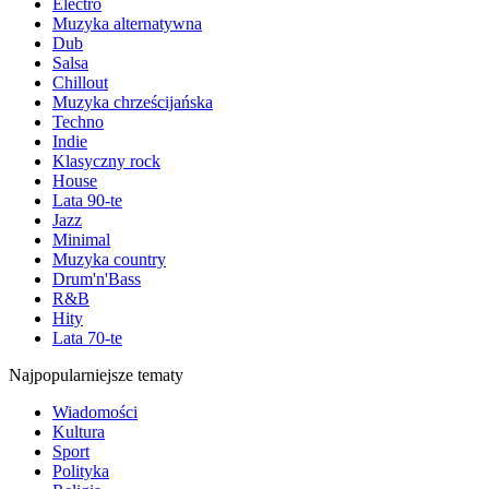
Electro
Muzyka alternatywna
Dub
Salsa
Chillout
Muzyka chrześcijańska
Techno
Indie
Klasyczny rock
House
Lata 90-te
Jazz
Minimal
Muzyka country
Drum'n'Bass
R&B
Hity
Lata 70-te
Najpopularniejsze tematy
Wiadomości
Kultura
Sport
Polityka