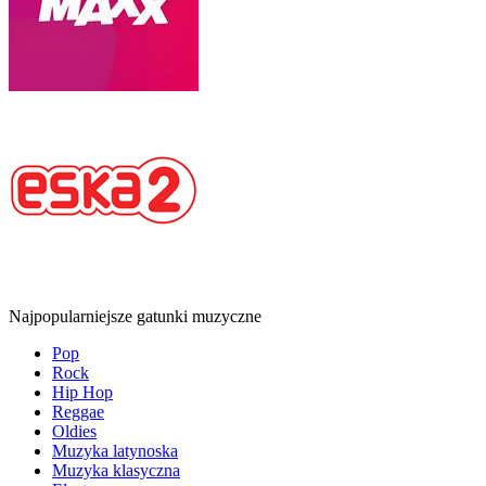
Najpopularniejsze gatunki muzyczne
Pop
Rock
Hip Hop
Reggae
Oldies
Muzyka latynoska
Muzyka klasyczna