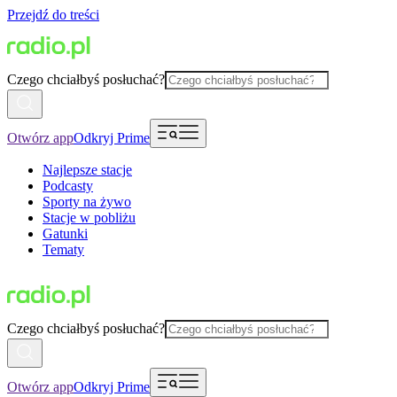
Przejdź do treści
Czego chciałbyś posłuchać?
Otwórz app
Odkryj Prime
Najlepsze stacje
Podcasty
Sporty na żywo
Stacje w pobliżu
Gatunki
Tematy
Czego chciałbyś posłuchać?
Otwórz app
Odkryj Prime