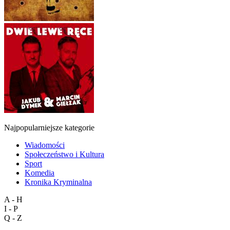
Najpopularniejsze kategorie
Wiadomości
Społeczeństwo i Kultura
Sport
Komedia
Kronika Kryminalna
A - H
I - P
Q - Z