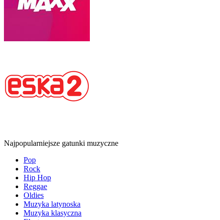
Najpopularniejsze gatunki muzyczne
Pop
Rock
Hip Hop
Reggae
Oldies
Muzyka latynoska
Muzyka klasyczna