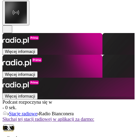
Więcej informacji
Więcej informacji
Więcej informacji
Podcast rozpoczyna się w
- 0 sek.
Stacje radiowe
Radio Bianconera
Słuchaj tej stacji radiowej w aplikacji za darmo: