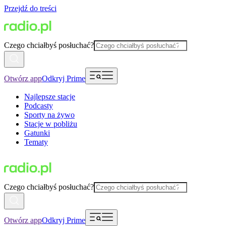
Przejdź do treści
Czego chciałbyś posłuchać?
Otwórz app
Odkryj Prime
Najlepsze stacje
Podcasty
Sporty na żywo
Stacje w pobliżu
Gatunki
Tematy
Czego chciałbyś posłuchać?
Otwórz app
Odkryj Prime