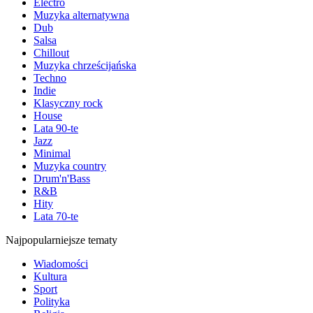
Electro
Muzyka alternatywna
Dub
Salsa
Chillout
Muzyka chrześcijańska
Techno
Indie
Klasyczny rock
House
Lata 90-te
Jazz
Minimal
Muzyka country
Drum'n'Bass
R&B
Hity
Lata 70-te
Najpopularniejsze tematy
Wiadomości
Kultura
Sport
Polityka