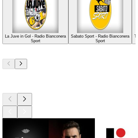
La Juve in Gol - Radio Bianconera
Sabato Sport - Radio Bianconera
T
Sport
Sport
Najlepsze
podcasty
Najlepsze
podcasty
Najlepsze
podcasty