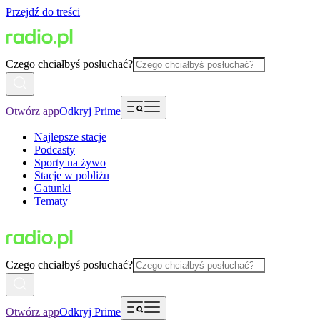
Przejdź do treści
Czego chciałbyś posłuchać?
Otwórz app
Odkryj Prime
Najlepsze stacje
Podcasty
Sporty na żywo
Stacje w pobliżu
Gatunki
Tematy
Czego chciałbyś posłuchać?
Otwórz app
Odkryj Prime