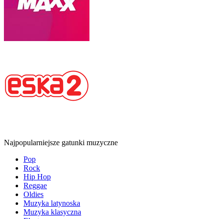
Najpopularniejsze gatunki muzyczne
Pop
Rock
Hip Hop
Reggae
Oldies
Muzyka latynoska
Muzyka klasyczna