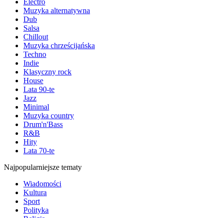
Electro
Muzyka alternatywna
Dub
Salsa
Chillout
Muzyka chrześcijańska
Techno
Indie
Klasyczny rock
House
Lata 90-te
Jazz
Minimal
Muzyka country
Drum'n'Bass
R&B
Hity
Lata 70-te
Najpopularniejsze tematy
Wiadomości
Kultura
Sport
Polityka