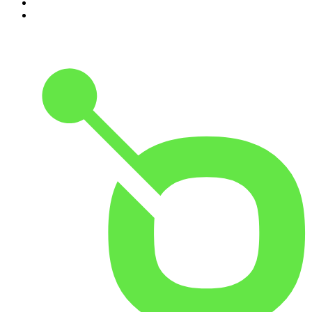
9
.
OSW - Ośrodek Studiów Wschodnich
10
.
Przemek Górczyk Podcast