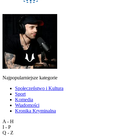
Najpopularniejsze kategorie
Społeczeństwo i Kultura
Sport
Komedia
Wiadomości
Kronika Kryminalna
A - H
I - P
Q - Z