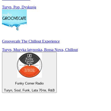
Turyn, Pop, Dyskusja
Groovecafe The Chillout Experience
Turyn, Muzyka latynoska, Bossa Nova, Chillout
Funky Corner Radio
Turyn, Soul, Funk, Lata 70-te, R&B
Top 100 na
radio.pl