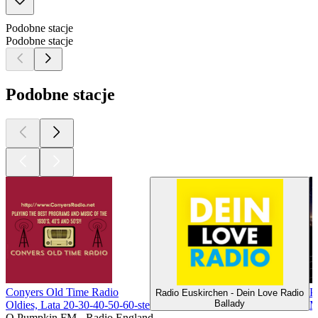
Podobne stacje
Podobne stacje
Podobne stacje
Conyers Old Time Radio
P
Radio Euskirchen - Dein Love Radio
Ballady
Oldies, Lata 20-30-40-50-60-ste
M
O Pumpkin FM - Radio England