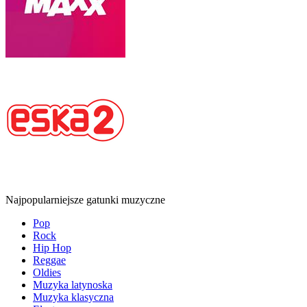
Najpopularniejsze gatunki muzyczne
Pop
Rock
Hip Hop
Reggae
Oldies
Muzyka latynoska
Muzyka klasyczna