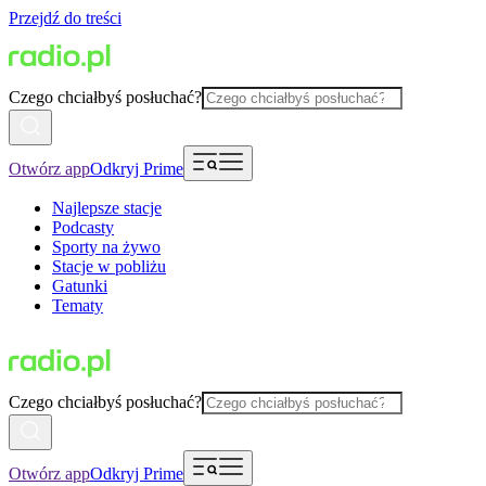
Przejdź do treści
Czego chciałbyś posłuchać?
Otwórz app
Odkryj Prime
Najlepsze stacje
Podcasty
Sporty na żywo
Stacje w pobliżu
Gatunki
Tematy
Czego chciałbyś posłuchać?
Otwórz app
Odkryj Prime