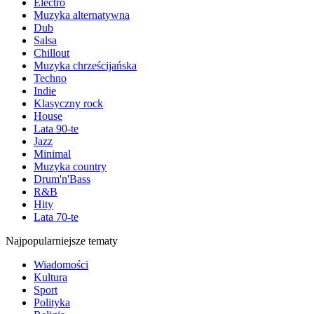
Electro
Muzyka alternatywna
Dub
Salsa
Chillout
Muzyka chrześcijańska
Techno
Indie
Klasyczny rock
House
Lata 90-te
Jazz
Minimal
Muzyka country
Drum'n'Bass
R&B
Hity
Lata 70-te
Najpopularniejsze tematy
Wiadomości
Kultura
Sport
Polityka