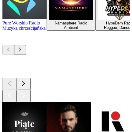
Pure Worship Radio
Namasphere Radio
HypeDem Radi
Ambient
Reggae, Danceh
Muzyka chrześcijańska
Najlepsze
podcasty
Najlepsze
podcasty
Najlepsze
podcasty