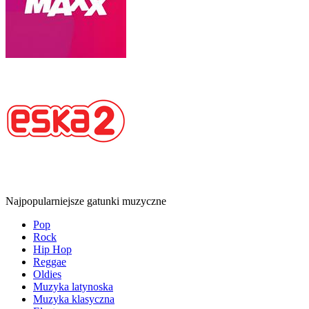
Najpopularniejsze gatunki muzyczne
Pop
Rock
Hip Hop
Reggae
Oldies
Muzyka latynoska
Muzyka klasyczna