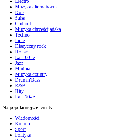
Electro
Muzyka alternatywna
Dub
Salsa
Chillout
Muzyka chrześcijańska
Techno
Indie
Klasyczny rock
House
Lata 90-te
Jazz
Minimal
Muzyka country
Drum'n'Bass
R&B
Hity
Lata 70-te
Najpopularniejsze tematy
Wiadomości
Kultura
Sport
Polityka