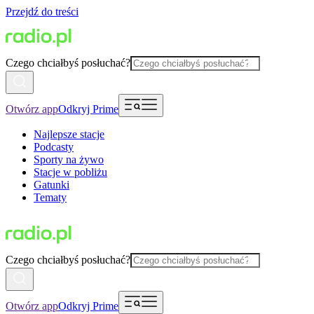
Przejdź do treści
Czego chciałbyś posłuchać?
Otwórz app
Odkryj Prime
Najlepsze stacje
Podcasty
Sporty na żywo
Stacje w pobliżu
Gatunki
Tematy
Czego chciałbyś posłuchać?
Otwórz app
Odkryj Prime