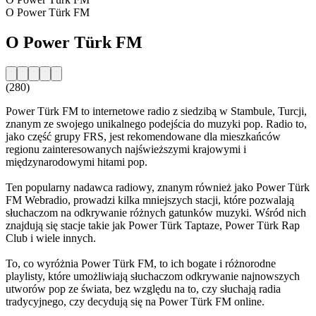
O Power Türk FM
O Power Türk FM
(280)
Power Türk FM to internetowe radio z siedzibą w Stambule, Turcji,
znanym ze swojego unikalnego podejścia do muzyki pop. Radio to,
jako część grupy FRS, jest rekomendowane dla mieszkańców
regionu zainteresowanych najświeższymi krajowymi i
międzynarodowymi hitami pop.
Ten popularny nadawca radiowy, znanym również jako Power Türk
FM Webradio, prowadzi kilka mniejszych stacji, które pozwalają
słuchaczom na odkrywanie różnych gatunków muzyki. Wśród nich
znajdują się stacje takie jak Power Türk Taptaze, Power Türk Rap
Club i wiele innych.
To, co wyróżnia Power Türk FM, to ich bogate i różnorodne
playlisty, które umożliwiają słuchaczom odkrywanie najnowszych
utworów pop ze świata, bez względu na to, czy słuchają radia
tradycyjnego, czy decydują się na Power Türk FM online.