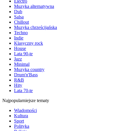
Electro
Muzyka alternatywna
Dub
Salsa
Chillout
Muzyka chrześcijańska
Techno
Indie
Klasyczny rock
House
Lata 90-te
Jazz
Minimal
Muzyka country
Drum'n'Bass
R&B
Hity
Lata 70-te
Najpopularniejsze tematy
Wiadomości
Kultura
Sport
Polityka