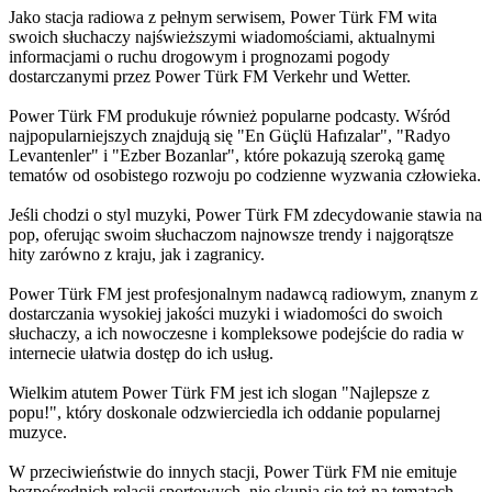
Jako stacja radiowa z pełnym serwisem, Power Türk FM wita
swoich słuchaczy najświeższymi wiadomościami, aktualnymi
informacjami o ruchu drogowym i prognozami pogody
dostarczanymi przez Power Türk FM Verkehr und Wetter.
Power Türk FM produkuje również popularne podcasty. Wśród
najpopularniejszych znajdują się "En Güçlü Hafızalar", "Radyo
Levantenler" i "Ezber Bozanlar", które pokazują szeroką gamę
tematów od osobistego rozwoju po codzienne wyzwania człowieka.
Jeśli chodzi o styl muzyki, Power Türk FM zdecydowanie stawia na
pop, oferując swoim słuchaczom najnowsze trendy i najgorątsze
hity zarówno z kraju, jak i zagranicy.
Power Türk FM jest profesjonalnym nadawcą radiowym, znanym z
dostarczania wysokiej jakości muzyki i wiadomości do swoich
słuchaczy, a ich nowoczesne i kompleksowe podejście do radia w
internecie ułatwia dostęp do ich usług.
Wielkim atutem Power Türk FM jest ich slogan "Najlepsze z
popu!", który doskonale odzwierciedla ich oddanie popularnej
muzyce.
W przeciwieństwie do innych stacji, Power Türk FM nie emituje
bezpośrednich relacji sportowych, nie skupia się też na tematach