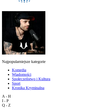
Najpopularniejsze kategorie
Komedia
Wiadomości
Społeczeństwo i Kultura
Sport
Kronika Kryminalna
A - H
I - P
Q - Z