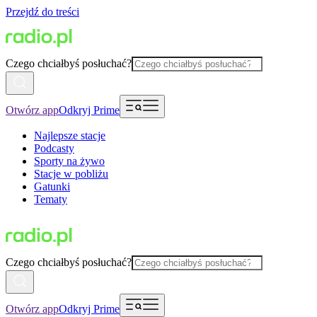
Przejdź do treści
Czego chciałbyś posłuchać?
Otwórz app
Odkryj Prime
Najlepsze stacje
Podcasty
Sporty na żywo
Stacje w pobliżu
Gatunki
Tematy
Czego chciałbyś posłuchać?
Otwórz app
Odkryj Prime