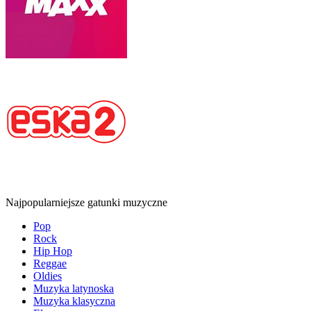
Najpopularniejsze gatunki muzyczne
Pop
Rock
Hip Hop
Reggae
Oldies
Muzyka latynoska
Muzyka klasyczna