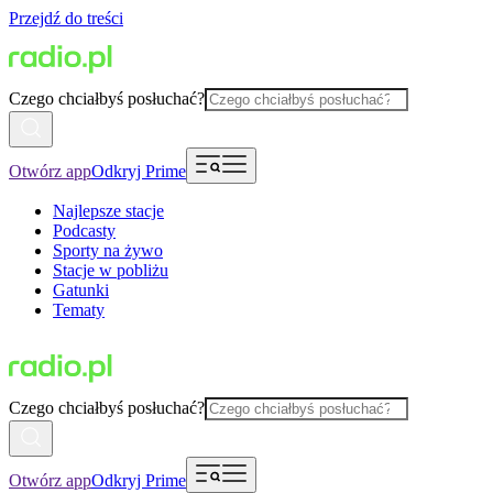
Przejdź do treści
Czego chciałbyś posłuchać?
Otwórz app
Odkryj Prime
Najlepsze stacje
Podcasty
Sporty na żywo
Stacje w pobliżu
Gatunki
Tematy
Czego chciałbyś posłuchać?
Otwórz app
Odkryj Prime