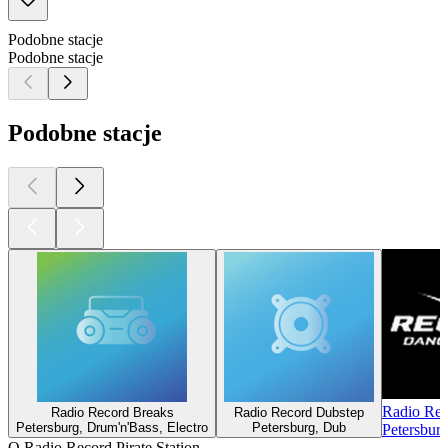
Podobne stacje
Podobne stacje
Podobne stacje
Radio Rec
Radio Record Breaks
Radio Record Dubstep
Petersburg, Drum'n'Bass, Electro
Petersburg, Dub
Petersburg
O Radio Record Pirate Station