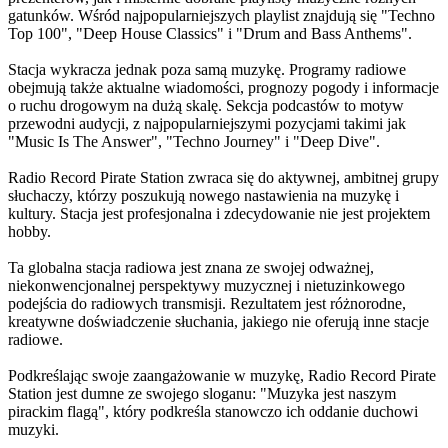
gatunków. Wśród najpopularniejszych playlist znajdują się "Techno
Top 100", "Deep House Classics" i "Drum and Bass Anthems".
Stacja wykracza jednak poza samą muzykę. Programy radiowe
obejmują także aktualne wiadomości, prognozy pogody i informacje
o ruchu drogowym na dużą skalę. Sekcja podcastów to motyw
przewodni audycji, z najpopularniejszymi pozycjami takimi jak
"Music Is The Answer", "Techno Journey" i "Deep Dive".
Radio Record Pirate Station zwraca się do aktywnej, ambitnej grupy
słuchaczy, którzy poszukują nowego nastawienia na muzykę i
kultury. Stacja jest profesjonalna i zdecydowanie nie jest projektem
hobby.
Ta globalna stacja radiowa jest znana ze swojej odważnej,
niekonwencjonalnej perspektywy muzycznej i nietuzinkowego
podejścia do radiowych transmisji. Rezultatem jest różnorodne,
kreatywne doświadczenie słuchania, jakiego nie oferują inne stacje
radiowe.
Podkreślając swoje zaangażowanie w muzykę, Radio Record Pirate
Station jest dumne ze swojego sloganu: "Muzyka jest naszym
pirackim flagą", który podkreśla stanowczo ich oddanie duchowi
muzyki.