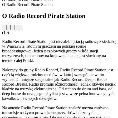
O Radio Record Pirate Station
O Radio Record Pirate Station
(19)
Radio Record Pirate Station jest niezależną stacją radiową z siedzibą
w Warszawie, istotnym graczem na polskiej scenie
broadcastingowej. Jeden z czołowych graczy wśród stacji
muzycznych, umocniony na krajowej antenie, jest słuchany na
terenie całej Polski.
Należący do grupy Radio Record, Radio Record Pirate Station jest
częścią większej rodziny mediów, w której szczególnie warto
wymienić mniejsze stacje takie jak Radio Record Deep i Radio
Record Breaks. Radio promuje różnorodność, jednak główne nacisk
kładzie na muzykę elektroniczną. Od techno do drum and bass, od
deep house do rave, jego playlista jest zawsze pełna innowacyjnych
kawałków i świeżych dźwięków.
Na antenie Radio Record Pirate Station znaleźć można zarówno
transmisje na żywo prowadzone przez doświadczonych
prezenterów, jak i misternie dobrane playlisty muzyczne różnych