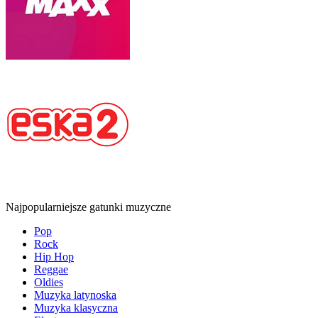
Najpopularniejsze gatunki muzyczne
Pop
Rock
Hip Hop
Reggae
Oldies
Muzyka latynoska
Muzyka klasyczna