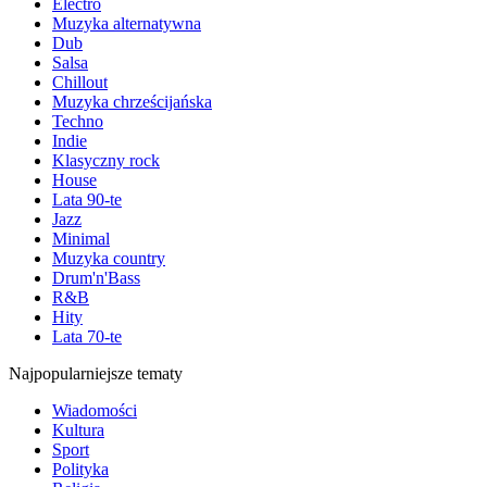
Electro
Muzyka alternatywna
Dub
Salsa
Chillout
Muzyka chrześcijańska
Techno
Indie
Klasyczny rock
House
Lata 90-te
Jazz
Minimal
Muzyka country
Drum'n'Bass
R&B
Hity
Lata 70-te
Najpopularniejsze tematy
Wiadomości
Kultura
Sport
Polityka