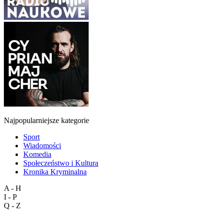
Najpopularniejsze kategorie
Sport
Wiadomości
Komedia
Społeczeństwo i Kultura
Kronika Kryminalna
A - H
I - P
Q - Z