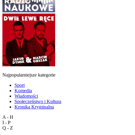
Najpopularniejsze kategorie
Sport
Komedia
Wiadomości
Społeczeństwo i Kultura
Kronika Kryminalna
A - H
I - P
Q - Z