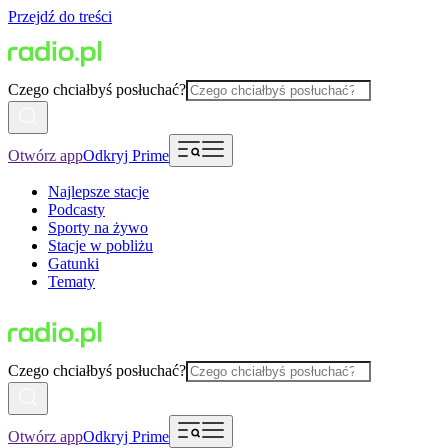
Przejdź do treści
Czego chciałbyś posłuchać?
Otwórz app
Odkryj Prime
Najlepsze stacje
Podcasty
Sporty na żywo
Stacje w pobliżu
Gatunki
Tematy
Czego chciałbyś posłuchać?
Otwórz app
Odkryj Prime