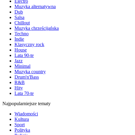
Electro
Muzyka alternatywna
Dub
Salsa
Chillout
Muzyka chrześcijańska
Techno
Indie
Klasyczny rock
House
Lata 90-te
Jazz
Minimal
Muzyka country
Drum'n'Bass
R&B
Hity
Lata 70-te
Najpopularniejsze tematy
Wiadomości
Kultura
Sport
Polityka