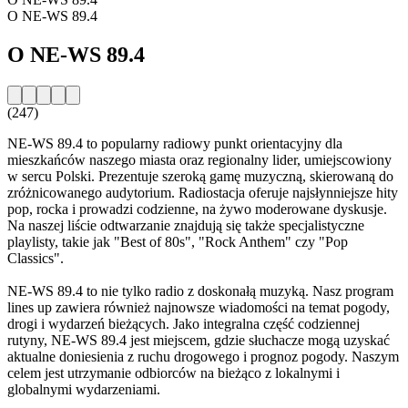
O NE-WS 89.4
O NE-WS 89.4
(247)
NE-WS 89.4 to popularny radiowy punkt orientacyjny dla
mieszkańców naszego miasta oraz regionalny lider, umiejscowiony
w sercu Polski. Prezentuje szeroką gamę muzyczną, skierowaną do
zróżnicowanego audytorium. Radiostacja oferuje najsłynniejsze hity
pop, rocka i prowadzi codzienne, na żywo moderowane dyskusje.
Na naszej liście odtwarzanie znajdują się także specjalistyczne
playlisty, takie jak "Best of 80s", "Rock Anthem" czy "Pop
Classics".
NE-WS 89.4 to nie tylko radio z doskonałą muzyką. Nasz program
lines up zawiera również najnowsze wiadomości na temat pogody,
drogi i wydarzeń bieżących. Jako integralna część codziennej
rutyny, NE-WS 89.4 jest miejscem, gdzie słuchacze mogą uzyskać
aktualne doniesienia z ruchu drogowego i prognoz pogody. Naszym
celem jest utrzymanie odbiorców na bieżąco z lokalnymi i
globalnymi wydarzeniami.