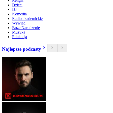
Religia
Dzieci
DJ
Komedia
Radio akademickie
Wywiad
Boże Narodzenie
Muzyka
Edukacja
Najlepsze podcasty