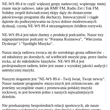
NE-WS 89.4 to część większej grupy nadawczej, wspierając mniej
znane stacje radiowe, takie jak RMF FM, Radio Zet i Tok FM.
Solidny zespół doświadczonej ekipy dąży do dostarczenie
jakościowego programu dla słuchaczy. Innowacyjność i ciągłe
dążenie do podtrzymywania na żywo dobrze moderowanych
dyskusji, czynią NE-WS 89.4 niezastąpionym źródłem rozrywki.
NE-WS 89.4 jest także dumny z produkcji podcastów. Nasze trzy
najpopularniejsze podcasty to "Poranna Rozmowa", "Wieczorna
Dyskusja" i "Spotlight Muzyka".
Nasza stacja radiowa zwraca się do szerokiego grona odbiorców -
od młodzieży po dorosłych, od wielbicieli muzyki pop, przez fanów
rocka, aż do miłośników klasyków. NE-WS 89.4 jest
profesjonalnym radiem, które jest znane z wysokiej jakości audycji i
autentycznej muzyki.
Naszym sloganem jest "NE-WS 89.4 - Twój świat, Twoje newsy".
Nasze nadanie programów muzycznych jest zróżnicowane, ale
jesteśmy szczególnie znani z promowania polskiej muzyki
rockowej, to jest bowiem jedno z naszych najważniejszych
dziedzin.
Nie przekazujemy bezpośrednich relacji sportowych, ale nasze
codzienne wiadomości zawierają aktualności z dziedziny sportu.