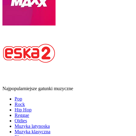
Najpopularniejsze gatunki muzyczne
Pop
Rock
Hip Hop
Reggae
Oldies
Muzyka latynoska
Muzyka klasyczna