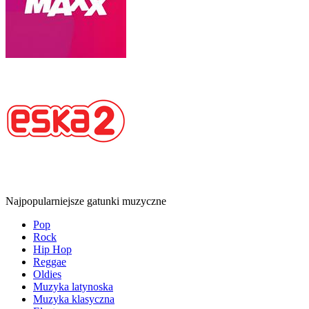
Najpopularniejsze gatunki muzyczne
Pop
Rock
Hip Hop
Reggae
Oldies
Muzyka latynoska
Muzyka klasyczna