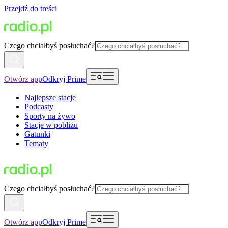
Przejdź do treści
Czego chciałbyś posłuchać?
Otwórz app
Odkryj Prime
Najlepsze stacje
Podcasty
Sporty na żywo
Stacje w pobliżu
Gatunki
Tematy
Czego chciałbyś posłuchać?
Otwórz app
Odkryj Prime