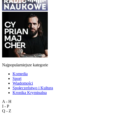
Najpopularniejsze kategorie
Komedia
Sport
Wiadomości
Społeczeństwo i Kultura
Kronika Kryminalna
A - H
I - P
Q - Z