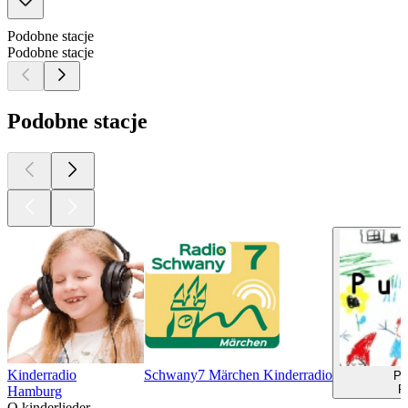
Podobne stacje
Podobne stacje
Podobne stacje
Kinderradio
Schwany7 Märchen Kinderradio
Pu
P
Hamburg
O kinderlieder