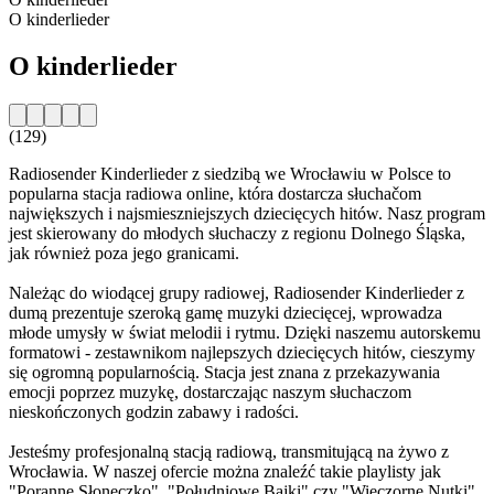
O kinderlieder
O kinderlieder
(129)
Radiosender Kinderlieder z siedzibą we Wrocławiu w Polsce to
popularna stacja radiowa online, która dostarcza słuchačom
największych i najsmieszniejszych dziecięcych hitów. Nasz program
jest skierowany do młodych słuchaczy z regionu Dolnego Śląska,
jak również poza jego granicami.
Należąc do wiodącej grupy radiowej, Radiosender Kinderlieder z
dumą prezentuje szeroką gamę muzyki dziecięcej, wprowadza
młode umysły w świat melodii i rytmu. Dzięki naszemu autorskemu
formatowi - zestawnikom najlepszych dziecięcych hitów, cieszymy
się ogromną popularnością. Stacja jest znana z przekazywania
emocji poprzez muzykę, dostarczając naszym słuchaczom
nieskończonych godzin zabawy i radości.
Jesteśmy profesjonalną stacją radiową, transmitującą na żywo z
Wrocławia. W naszej ofercie można znaleźć takie playlisty jak
"Poranne Słoneczko", "Południowe Bajki" czy "Wieczorne Nutki".