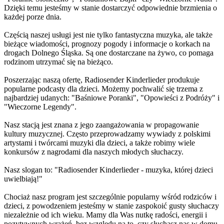
Dzięki temu jesteśmy w stanie dostarczyć odpowiednie brzmienia o
każdej porze dnia.
Częścią naszej usługi jest nie tylko fantastyczna muzyka, ale także
bieżące wiadomości, prognozy pogody i informacje o korkach na
drogach Dolnego Śląska. Są one dostarczane na żywo, co pomaga
rodzinom utrzymać się na bieżąco.
Poszerzając naszą ofertę, Radiosender Kinderlieder produkuje
popularne podcasty dla dzieci. Możemy pochwalić się trzema z
najbardziej udanych: "Baśniowe Poranki", "Opowieści z Podróży" i
"Wieczorne Legendy".
Nasz stacją jest znana z jego zaangażowania w propagowanie
kultury muzycznej. Często przeprowadzamy wywiady z polskimi
artystami i twórcami muzyki dla dzieci, a także robimy wiele
konkursów z nagrodami dla naszych młodych słuchaczy.
Nasz slogan to: "Radiosender Kinderlieder - muzyka, której dzieci
uwielbiają!"
Chociaż nasz program jest szczególnie popularny wśród rodziców i
dzieci, z powodzeniem jesteśmy w stanie zaspokoić gusty słuchaczy
niezależnie od ich wieku. Mamy dla Was nutkę radości, energii i
pozytywnych wrażeń, bez względu na to, czy słuchasz nas w domu,