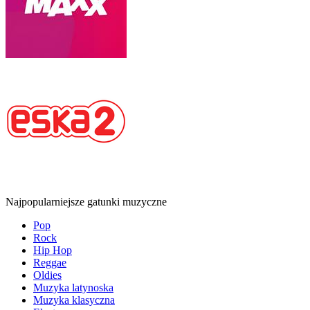
Najpopularniejsze gatunki muzyczne
Pop
Rock
Hip Hop
Reggae
Oldies
Muzyka latynoska
Muzyka klasyczna