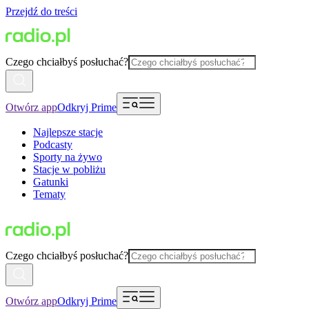
Przejdź do treści
Czego chciałbyś posłuchać?
Otwórz app
Odkryj Prime
Najlepsze stacje
Podcasty
Sporty na żywo
Stacje w pobliżu
Gatunki
Tematy
Czego chciałbyś posłuchać?
Otwórz app
Odkryj Prime