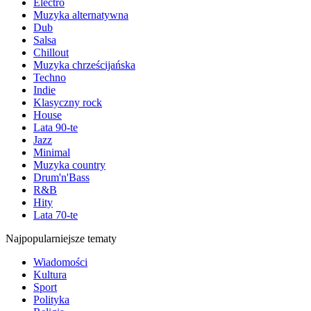
Electro
Muzyka alternatywna
Dub
Salsa
Chillout
Muzyka chrześcijańska
Techno
Indie
Klasyczny rock
House
Lata 90-te
Jazz
Minimal
Muzyka country
Drum'n'Bass
R&B
Hity
Lata 70-te
Najpopularniejsze tematy
Wiadomości
Kultura
Sport
Polityka