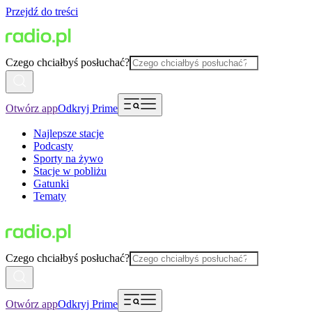
Przejdź do treści
Czego chciałbyś posłuchać?
Otwórz app
Odkryj Prime
Najlepsze stacje
Podcasty
Sporty na żywo
Stacje w pobliżu
Gatunki
Tematy
Czego chciałbyś posłuchać?
Otwórz app
Odkryj Prime