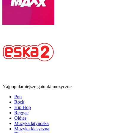
Najpopularniejsze gatunki muzyczne
Pop
Rock
Hip Hop
Reggae
Oldies
Muzyka latynoska
Muzyka klasyczna