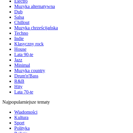
Electro
Muzyka alternatywna
Dub
Salsa
Chillout
Muzyka chrześcijańska
Techno
Indie
Klasyczny rock
House
Lata 90-te
Jazz
Minimal
Muzyka country
Drum'n'Bass
R&B
Hity
Lata 70-te
Najpopularniejsze tematy
Wiadomości
Kultura
Sport
Polityka