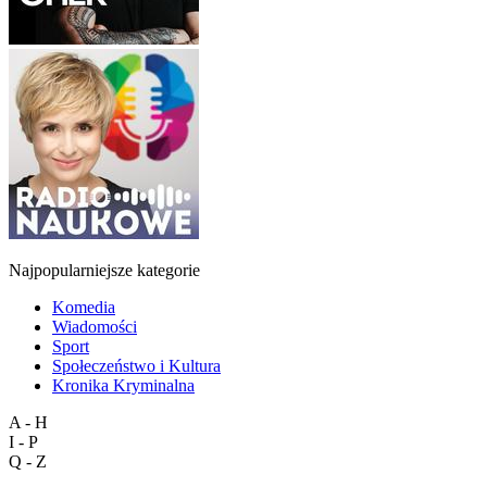
Najpopularniejsze kategorie
Komedia
Wiadomości
Sport
Społeczeństwo i Kultura
Kronika Kryminalna
A - H
I - P
Q - Z