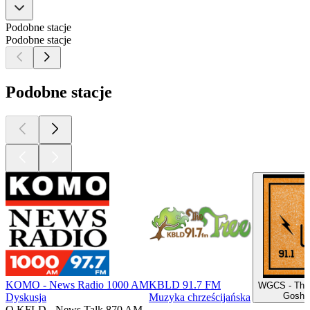
Podobne stacje
Podobne stacje
Podobne stacje
KOMO - News Radio 1000 AM
KBLD 91.7 FM
WGCS - The
Goshe
Dyskusja
Muzyka chrześcijańska
O KFLD - News Talk 870 AM