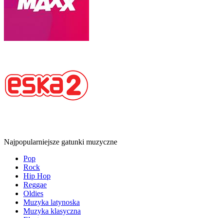
Najpopularniejsze gatunki muzyczne
Pop
Rock
Hip Hop
Reggae
Oldies
Muzyka latynoska
Muzyka klasyczna