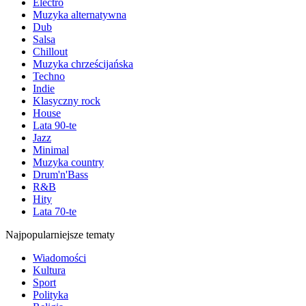
Electro
Muzyka alternatywna
Dub
Salsa
Chillout
Muzyka chrześcijańska
Techno
Indie
Klasyczny rock
House
Lata 90-te
Jazz
Minimal
Muzyka country
Drum'n'Bass
R&B
Hity
Lata 70-te
Najpopularniejsze tematy
Wiadomości
Kultura
Sport
Polityka