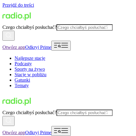
Przejdź do treści
Czego chciałbyś posłuchać?
Otwórz app
Odkryj Prime
Najlepsze stacje
Podcasty
Sporty na żywo
Stacje w pobliżu
Gatunki
Tematy
Czego chciałbyś posłuchać?
Otwórz app
Odkryj Prime