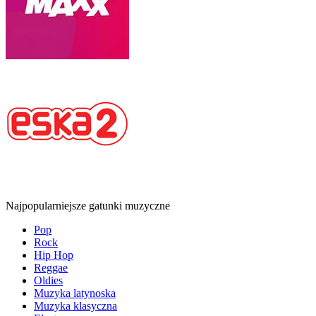
Najpopularniejsze gatunki muzyczne
Pop
Rock
Hip Hop
Reggae
Oldies
Muzyka latynoska
Muzyka klasyczna