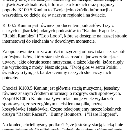
najświeższe aktualności, informacje o korkach oraz prognozy
pogody. K100.5 Kaninn to Twoje jedno źródło informacji o
wszystkim, co dzieje się w naszym regionie i na świecie.
K100.5 Kaninn jest również producentem podcastów. Trzy z
naszych najbardziej udanych podcastów to "Kaninn Kapsules",
"Rabbit Rambles" i "Lop Loop", które są dostępne na naszej stronie
internetowej do słuchania w dowolnym momencie.
Za opracowanie our zawartości muzycznej odpowiada nasz zespół
profesjonalistów, który stara się dostarczać najnowocześniejsze
utwory, jakie oferuje scena muzyczna, a także klasyki, które nigdy
nie wychodzą z mody. Nasz slogan, "Twój głos w sercu Polski",
świadczy o tym, jak bardzo cenimy naszych słuchaczy i ich
potrzeby.
Chociaż K100.5 Kaninn jest głównie stacją muzyczną, jesteśmy
również znanym źródłem informacji o rozgrywkach sportowych.
Zespół K100.5 Kaninn na żywo relacjonuje wiele wydarzeń
sportowych, ze szczególnym naciskiem na piłkę nożną,
koszykówkę i siatkówkę. Często relacjonujemy mecze lokalnych
drużyn "Rabbit Racers", "Bunny Bouncers" i "Hare Hoppers".
Na koniec, chcielibyśmy podkreślić, że jesteśmy stacją laicką i nie
transmitujemy służb religijnych. Jednak doceniamy różnorodność