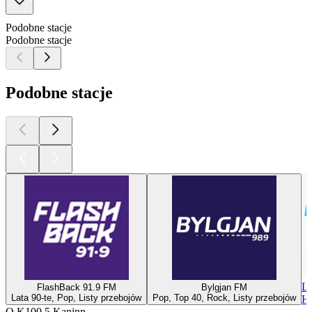
Podobne stacje
Podobne stacje
Podobne stacje
Lé
FlashBack 91.9 FM
Bylgjan FM
Lata 90-te, Pop, Listy przebojów
Pop, Top 40, Rock, Listy przebojów
Hi
O K100.5 Kaninn