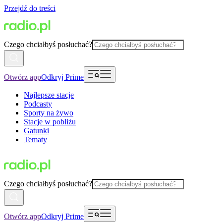
Przejdź do treści
Czego chciałbyś posłuchać?
Otwórz app
Odkryj Prime
Najlepsze stacje
Podcasty
Sporty na żywo
Stacje w pobliżu
Gatunki
Tematy
Czego chciałbyś posłuchać?
Otwórz app
Odkryj Prime