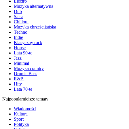
Electro
Muzyka alternatywna
Dub
Salsa
Chillout
Muzyka chrześcijańska
Techno
Indie
Klasyczny rock
House
Lata 90-te
Jazz
Minimal
Muzyka country
Drum'n'Bass
R&B
Hity
Lata 70-te
Najpopularniejsze tematy
Wiadomości
Kultura
Sport
Polityka