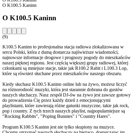
O K100.5 Kaninn
O K100.5 Kaninn
(9)
K100.5 Kaninn to profesjonalna stacja radiowa zlokalizowana w
sercu Polski, która z dumą dostarcza najświeższe wiadomości,
najnowsze informacje drogowe i prognozy pogody do mieszkańców
naszej pięknej regionu. Jest częścią większej grupy radiowej, której
członkami są mniejsze stacje, takie jak R100.2 Rabit i L100.3 Lop,
które są również słuchane przez mieszkańców naszego obszaru.
Kiedy słuchasz K100.5 Kaninn online lub na żywo, możesz liczyć
na różnorodność muzyki, która jest starannie dobrana do gustów
naszych słuchaczy. Nasz zespół DJ-ów na żywo jest zawsze gotowy
do prowadzenia Cię przez każdy dzień z emocjonującymi
playlistami, które zawierają różne gatunki muzyczne, takie jak rock,
pop i country. Z tych trzech naszych playlist, najpopularniejsze są
"Rocking Rabbits", "Poping Bunnies" i "Country Hares".
Program K100.5 Kaninn jest nie tylko skupiony na muzyce.
Chcemy utrzymać naszych słuchaczy na bieżąco, dostarczając im