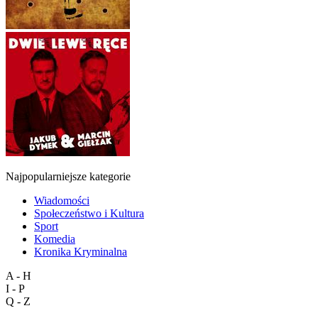
Najpopularniejsze kategorie
Wiadomości
Społeczeństwo i Kultura
Sport
Komedia
Kronika Kryminalna
A - H
I - P
Q - Z