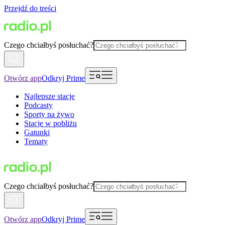
Przejdź do treści
Czego chciałbyś posłuchać?
Otwórz app
Odkryj Prime
Najlepsze stacje
Podcasty
Sporty na żywo
Stacje w pobliżu
Gatunki
Tematy
Czego chciałbyś posłuchać?
Otwórz app
Odkryj Prime