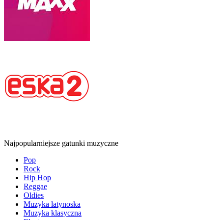
Najpopularniejsze gatunki muzyczne
Pop
Rock
Hip Hop
Reggae
Oldies
Muzyka latynoska
Muzyka klasyczna