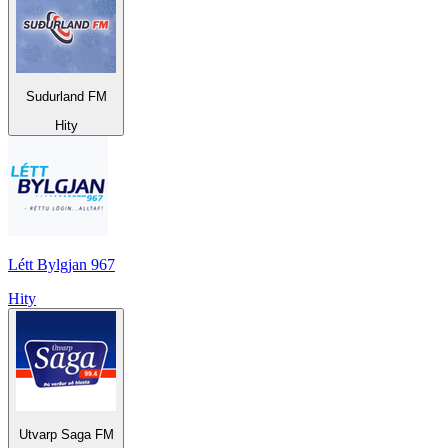
Sudurland FM
Hity
Létt Bylgjan 967
Hity
Utvarp Saga FM