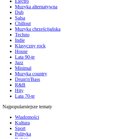
Electro
Muzyka alternatywna
Dub
Salsa
Chillout
Muzyka chrześcijańska
Techno
Indie
Klasyczny rock
House
Lata 90-te
Jazz
Minimal
Muzyka country
Drum'n'Bass
R&B
Hity
Lata 70-te
Najpopularniejsze tematy
Wiadomości
Kultura
Sport
Polityka