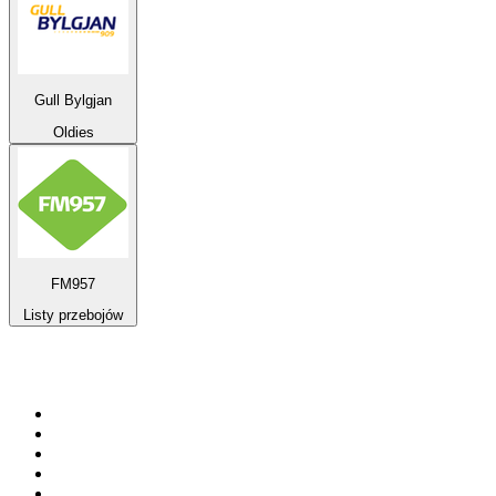
Gull Bylgjan
Oldies
FM957
Listy przebojów
Top 100 na
radio.pl
1
.
RMF FM
2
.
CHILLOUT ANTENNE von ANTENNE BAYERN
3
.
VOX FM
4
.
Trendy Radio
5
.
Radio ZET