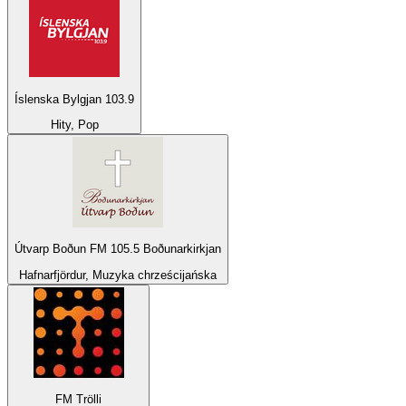
Íslenska Bylgjan 103.9
Hity, Pop
Útvarp Boðun FM 105.5 Boðunarkirkjan
Hafnarfjördur, Muzyka chrześcijańska
FM Trölli