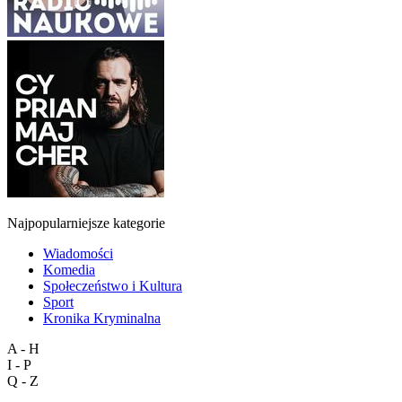
Najpopularniejsze kategorie
Wiadomości
Komedia
Społeczeństwo i Kultura
Sport
Kronika Kryminalna
A - H
I - P
Q - Z