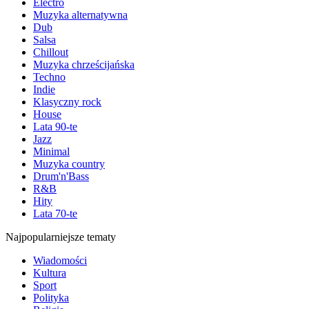
Electro
Muzyka alternatywna
Dub
Salsa
Chillout
Muzyka chrześcijańska
Techno
Indie
Klasyczny rock
House
Lata 90-te
Jazz
Minimal
Muzyka country
Drum'n'Bass
R&B
Hity
Lata 70-te
Najpopularniejsze tematy
Wiadomości
Kultura
Sport
Polityka