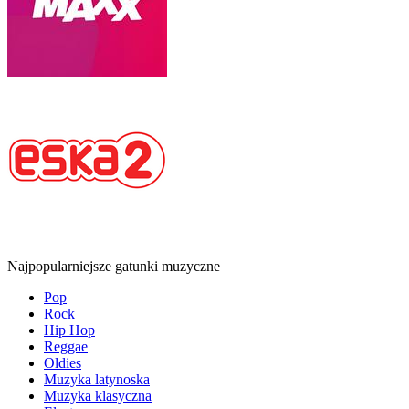
Najpopularniejsze gatunki muzyczne
Pop
Rock
Hip Hop
Reggae
Oldies
Muzyka latynoska
Muzyka klasyczna