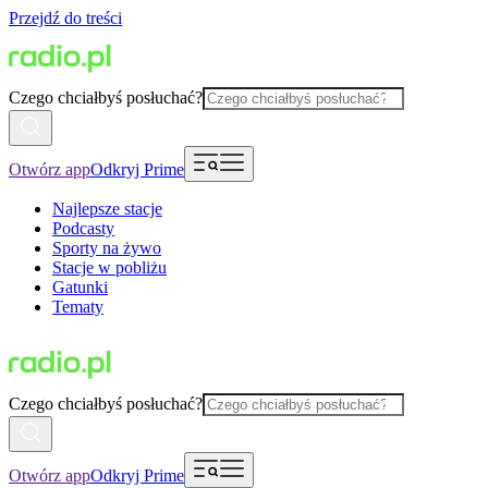
Przejdź do treści
Czego chciałbyś posłuchać?
Otwórz app
Odkryj Prime
Najlepsze stacje
Podcasty
Sporty na żywo
Stacje w pobliżu
Gatunki
Tematy
Czego chciałbyś posłuchać?
Otwórz app
Odkryj Prime