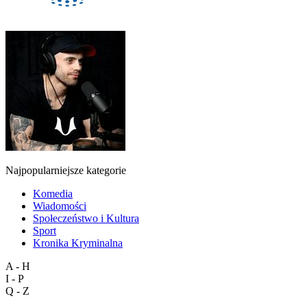
Najpopularniejsze kategorie
Komedia
Wiadomości
Społeczeństwo i Kultura
Sport
Kronika Kryminalna
A - H
I - P
Q - Z