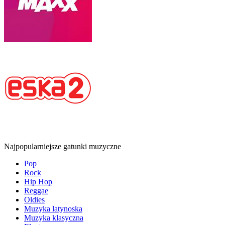
Najpopularniejsze gatunki muzyczne
Pop
Rock
Hip Hop
Reggae
Oldies
Muzyka latynoska
Muzyka klasyczna