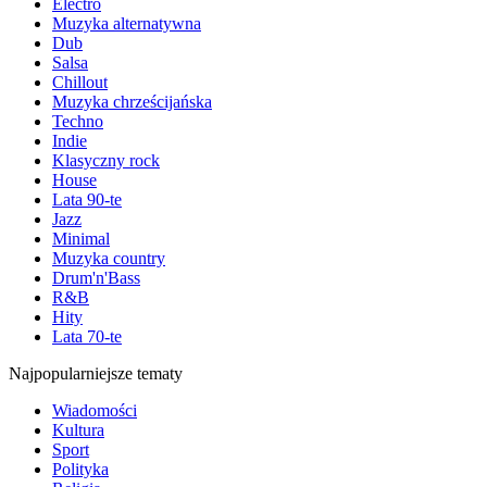
Electro
Muzyka alternatywna
Dub
Salsa
Chillout
Muzyka chrześcijańska
Techno
Indie
Klasyczny rock
House
Lata 90-te
Jazz
Minimal
Muzyka country
Drum'n'Bass
R&B
Hity
Lata 70-te
Najpopularniejsze tematy
Wiadomości
Kultura
Sport
Polityka