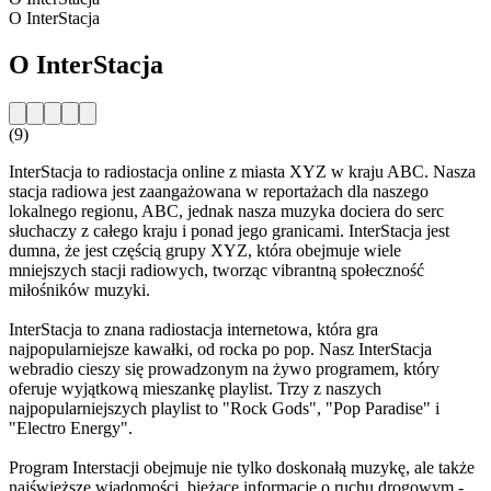
O InterStacja
O InterStacja
(9)
InterStacja to radiostacja online z miasta XYZ w kraju ABC. Nasza
stacja radiowa jest zaangażowana w reportażach dla naszego
lokalnego regionu, ABC, jednak nasza muzyka dociera do serc
słuchaczy z całego kraju i ponad jego granicami. InterStacja jest
dumna, że jest częścią grupy XYZ, która obejmuje wiele
mniejszych stacji radiowych, tworząc vibrantną społeczność
miłośników muzyki.
InterStacja to znana radiostacja internetowa, która gra
najpopularniejsze kawałki, od rocka po pop. Nasz InterStacja
webradio cieszy się prowadzonym na żywo programem, który
oferuje wyjątkową mieszankę playlist. Trzy z naszych
najpopularniejszych playlist to "Rock Gods", "Pop Paradise" i
"Electro Energy".
Program Interstacji obejmuje nie tylko doskonałą muzykę, ale także
najświeższe wiadomości, bieżące informacje o ruchu drogowym -