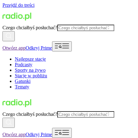
Przejdź do treści
Czego chciałbyś posłuchać?
Otwórz app
Odkryj Prime
Najlepsze stacje
Podcasty
Sporty na żywo
Stacje w pobliżu
Gatunki
Tematy
Czego chciałbyś posłuchać?
Otwórz app
Odkryj Prime