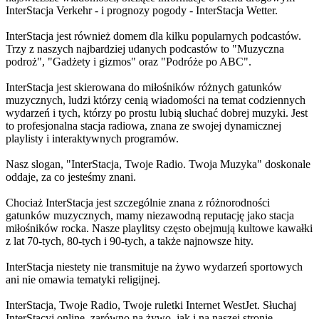
InterStacja Verkehr - i prognozy pogody - InterStacja Wetter.
InterStacja jest również domem dla kilku popularnych podcastów.
Trzy z naszych najbardziej udanych podcastów to "Muzyczna
podroż", "Gadżety i gizmos" oraz "Podróże po ABC".
InterStacja jest skierowana do miłośników różnych gatunków
muzycznych, ludzi którzy cenią wiadomości na temat codziennych
wydarzeń i tych, którzy po prostu lubią słuchać dobrej muzyki. Jest
to profesjonalna stacja radiowa, znana ze swojej dynamicznej
playlisty i interaktywnych programów.
Nasz slogan, "InterStacja, Twoje Radio. Twoja Muzyka" doskonale
oddaje, za co jesteśmy znani.
Chociaż InterStacja jest szczególnie znana z różnorodności
gatunków muzycznych, mamy niezawodną reputację jako stacja
miłośników rocka. Nasze playlitsy często obejmują kultowe kawałki
z lat 70-tych, 80-tych i 90-tych, a także najnowsze hity.
InterStacja niestety nie transmituje na żywo wydarzeń sportowych
ani nie omawia tematyki religijnej.
InterStacja, Twoje Radio, Twoje ruletki Internet WestJet. Słuchaj
InterStacyj online, zarówno na żywo, jak i na naszej stronie