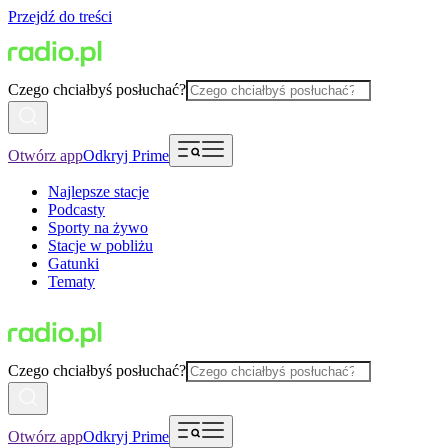
Przejdź do treści
Czego chciałbyś posłuchać?
Otwórz app
Odkryj Prime
Najlepsze stacje
Podcasty
Sporty na żywo
Stacje w pobliżu
Gatunki
Tematy
Czego chciałbyś posłuchać?
Otwórz app
Odkryj Prime