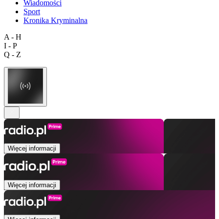
Wiadomości
Sport
Kronika Kryminalna
A - H
I - P
Q - Z
Więcej informacji
Więcej informacji