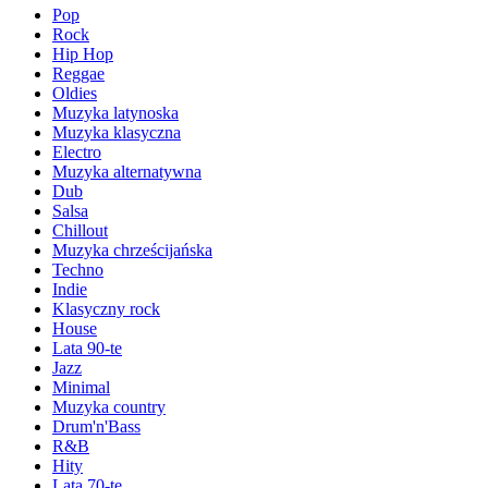
Pop
Rock
Hip Hop
Reggae
Oldies
Muzyka latynoska
Muzyka klasyczna
Electro
Muzyka alternatywna
Dub
Salsa
Chillout
Muzyka chrześcijańska
Techno
Indie
Klasyczny rock
House
Lata 90-te
Jazz
Minimal
Muzyka country
Drum'n'Bass
R&B
Hity
Lata 70-te