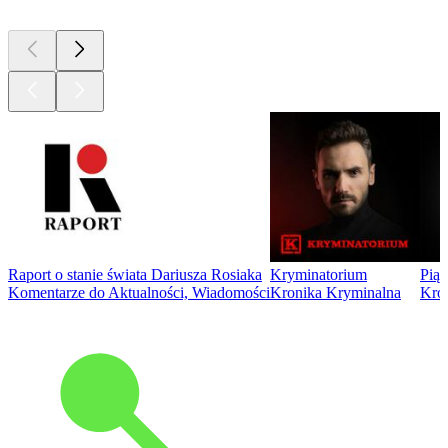
Raport o stanie świata Dariusza Rosiaka
Kryminatorium
Piąt
Komentarze do Aktualności, Wiadomości
Kronika Kryminalna
Kro