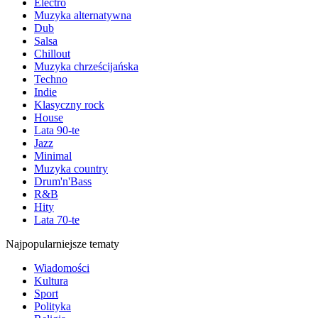
Electro
Muzyka alternatywna
Dub
Salsa
Chillout
Muzyka chrześcijańska
Techno
Indie
Klasyczny rock
House
Lata 90-te
Jazz
Minimal
Muzyka country
Drum'n'Bass
R&B
Hity
Lata 70-te
Najpopularniejsze tematy
Wiadomości
Kultura
Sport
Polityka