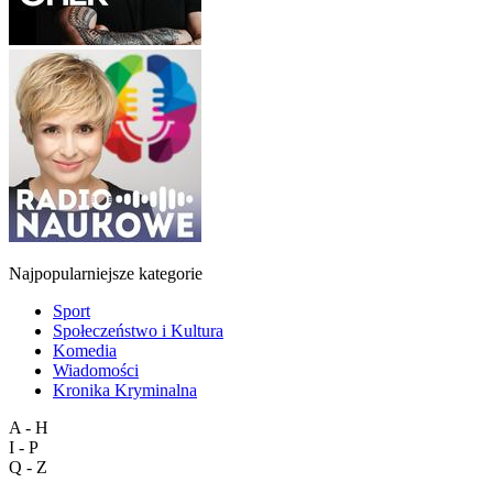
Najpopularniejsze kategorie
Sport
Społeczeństwo i Kultura
Komedia
Wiadomości
Kronika Kryminalna
A - H
I - P
Q - Z