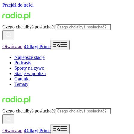
Przejdź do treści
Czego chciałbyś posłuchać?
Otwórz app
Odkryj Prime
Najlepsze stacje
Podcasty
Sporty na żywo
Stacje w pobliżu
Gatunki
Tematy
Czego chciałbyś posłuchać?
Otwórz app
Odkryj Prime