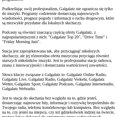
Podkreślając swój profesjonalizm, Galgalatz nie ogranicza się tylko
do muzyki. Programy codziennie dostarczają najnowszych
wiadomości, prognoz pogody i informacji o ruchu drogowym, które
są niezwykle przydatne dla lokalnych słuchaczy.
Podcasty są również znaczącą częścią oferty Galgalatz, z
najpopularniejszymi z nich: "Galgalatz Top 20", "Drive Time" i
"Friday Morning Jam".
Stacja jest zaprojektowana tak, aby przyciągnąć młodszych
słuchaczy, ale jej różnorodna oferta muzyczna przyciąga również
starszych miłośników muzyki. Jest to profesjonalna stacja radiowa,
znana z innowacyjności i dostarczania wartościowej zawartości.
Słowa klucze związane z Galgalatz to: Galgalatz Online Radio,
Galgalatz Live, Galgalatz Radio, Galgalatz Verkehr, Galgalatz
Wetter, Galgalatz Sport, Galgalatz Podcasts, Galgalatz Internetradio,
Galgalatz Webradio.
Jest to stacja do słuchania bez względu na to, gdzie jesteś,
dostarczając najnowsze hity, informacje i rozrywkę bezpośrednio do
Twojego radia, telefonu komórkowego lub komputera. Bez względu
na to, czy jesteś na miejscu, czy też gdziekolwiek indziej na świecie,
możesz łatwo dołączyć do ogromnego grona zadowolonych